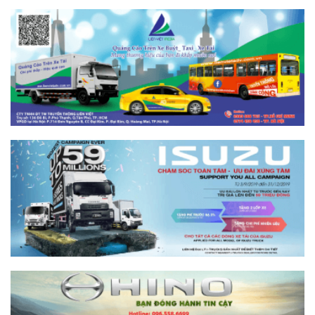
So sánh xe tải SRM T35 và SRM T50: Nên
nâng tải hay tiết kiệm?
Xem chi tiết >>
So sánh xe tải SRM T35 và SRM K990:
Khác biệt gì và chọn sao cho đúng?
Xem chi tiết >>
So sánh xe tải SRM T35 và Tera 100s:
Nên chọn dòng nào?
Xem chi tiết >>
Nên mua xe tải SRM T30 vs Suzuki Carry
Pro? So sánh chi tiết
Xem chi tiết >>