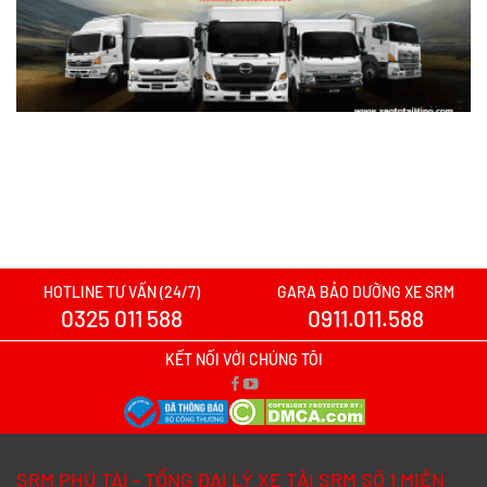
Nên mua xe tải SRM T30 hay Tera 100?
Tìm hiểu chi tiết
Xem chi tiết >>
Xe tải SRM T20A vs xe tải SRM K990:
Mẫu xe nào đáng chọn hơn cho nhu cầu
chở hàng?
Xem chi tiết >>
HOTLINE TƯ VẤN (24/7)
GARA BẢO DƯỠNG XE SRM
0325 011 588
0911.011.588
Xe tải SRM T20A vs TQ Wuling N300P:
Nên xuống tiền cho mẫu xe nào?
KẾT NỐI VỚI CHÚNG TÔI
Xem chi tiết >>
Đánh Giá Chi Tiết SRM T20A và TMT
SRM PHÚ TÀI - TỔNG ĐẠI LÝ XE TẢI SRM SỐ 1 MIỀN
K01S Từ A–Z