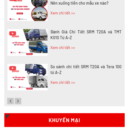
Nên xuống tiền cho mẫu xe nào?
Xem chi tiết >>
Đánh Giá Chi Tiết SRM T20A và TMT
K01S Từ A–Z
Xem chi tiết >>
So sánh chi tiết SRM T20A và Tera 100
từ A-Z
Xem chi tiết >>
Đánh giá chi tiết SRM T35 và Wuling
N300P từ A-Z
Xem chi tiết >>
KHUYẾN MẠI