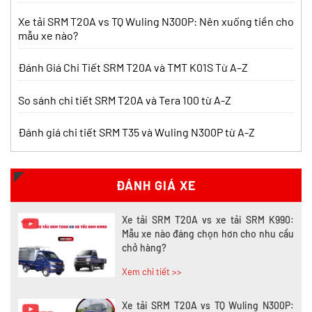
Xem chi tiết >>
Xe tải SRM T20A vs TQ Wuling N300P: Nên xuống tiền cho
mẫu xe nào?
Nên mua xe tải SRM T30 vs Suzuki Carry
Pro? So sánh chi tiết
Đánh Giá Chi Tiết SRM T20A và TMT K01S Từ A–Z
Xem chi tiết >>
So sánh chi tiết SRM T20A và Tera 100 từ A-Z
Đánh giá chi tiết SRM T35 và Wuling N300P từ A-Z
Nên mua xe tải SRM T30 hay Tera 100?
Tìm hiểu chi tiết
Xem chi tiết >>
ĐÁNH GIÁ XE
Xe tải SRM T20A vs xe tải SRM K990:
Mẫu xe nào đáng chọn hơn cho nhu cầu
chở hàng?
Xem chi tiết >>
Xe tải SRM T20A vs TQ Wuling N300P: