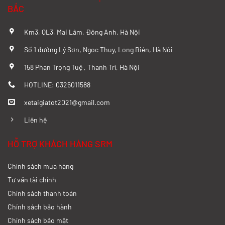
BẮC
Xem chi tiết >>
Km3, QL3, Mai Lâm, Đông Anh, Hà Nội
So sánh chi tiết SRM T20A và Tera 100
Số 1 đường Lý Sơn, Ngọc Thụy, Long Biên, Hà Nội
từ A-Z
158 Phan Trọng Tuệ , Thanh Trì, Hà Nội
Xem chi tiết >>
HOTLINE: 0325011588
xetaigiatot2021@gmail.com
Đánh giá chi tiết SRM T35 và Wuling
N300P từ A-Z
Liên hệ
Xem chi tiết >>
HỖ TRỢ KHÁCH HÀNG SRM
Chính sách mua hàng
So sánh xe tải SRM T35 và SRM T50: Nên
nâng tải hay tiết kiệm?
Tư vấn tài chính
Chính sách thanh toán
Xem chi tiết >>
Chính sách bảo hành
Chính sách bảo mật