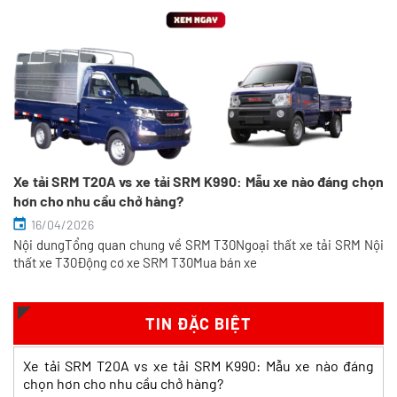
Xe tải SRM T20A vs xe tải SRM K990: Mẫu xe nào đáng chọn
hơn cho nhu cầu chở hàng?
16/04/2026
Nội dungTổng quan chung về SRM T30Ngoại thất xe tải SRM Nội
So sánh xe tải SRM T35 và SRM K990:
thất xe T30Động cơ xe SRM T30Mua bán xe
Khác biệt gì và chọn sao cho đúng?
Xem chi tiết >>
TIN ĐẶC BIỆT
So sánh xe tải SRM T35 và Tera 100s:
Xe tải SRM T20A vs xe tải SRM K990: Mẫu xe nào đáng
Nên chọn dòng nào?
chọn hơn cho nhu cầu chở hàng?