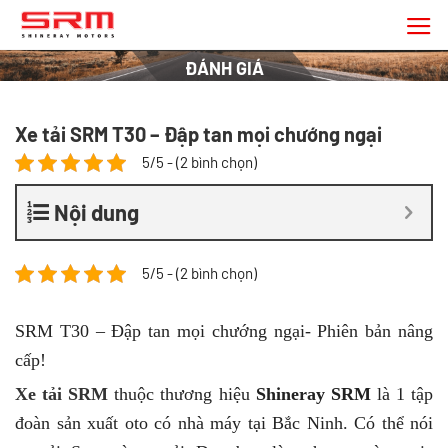
Chuyển
đến
nội
ĐÁNH GIÁ
dung
Xe tải SRM T30 – Đập tan mọi chướng ngại
5/5 - (2 bình chọn)
Nội dung
5/5 - (2 bình chọn)
SRM T30 – Đập tan mọi chướng ngại- Phiên bản nâng
cấp!
Xe tải SRM
thuộc thương hiệu
Shineray
SRM
là 1 tập
đoàn sản xuất oto có nhà máy tại Bắc Ninh. Có thể nói