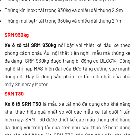
Thùng kín inox: tải trọng 930kg và chiều dài thùng 2.9m
Thùng mui bạt: tải trọng 930kg và chiều dài thùng 2.7m
SRM 930kg
Xe ô tô tải SRM 930kg
nổi bật với thiết kế đầu xe theo
phong cách châu Âu, nội thất tiện nghi, mẫu mã thùng xe
đa dạng. SRM 930kg được trang bị động cơ DLCG14. Công
nghệ khí nạp MAS hiện đại của Đức tăng cường sức mạnh
động cơ. Đây là dòng sản phẩm xe tải mới nhất của nhà
máy Shineray Motor.
SRM T30
Xe ô tô SRM T30
là mẫu xe tải nhỏ đa dụng cho khả năng
khai thác hiệu quả nhất so với các mẫu xe tải dưới 1 tấn
hiện nay. SRM T30 được thiết kế các mẫu thùng chở hàng
đa dụng với trọng tải dựa trên nhu cầu thực tế hoạt động
chuyên chở hàng. Xe SRM T30 đáp ứng nhu cầu chuyên