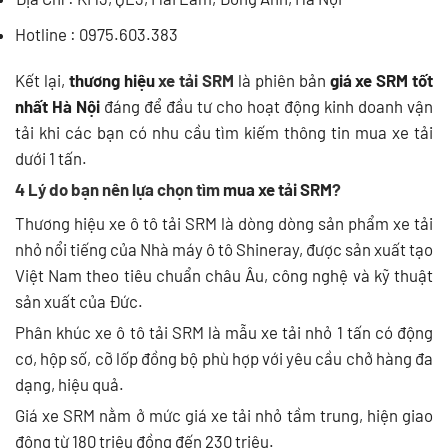
Hotline : 0975.603.383
Kết lại,
thương hiệu
xe tải SRM
là phiên bản
giá xe SRM tốt
nhất Hà Nội
đáng để đầu tư cho hoạt động kinh doanh vận
tải khi các bạn có nhu cầu tìm kiếm thông tin mua xe tải
dưới 1 tấn.
4 Lý do bạn nên lựa chọn tìm
mua xe tải SRM
?
Thương hiệu xe ô tô tải SRM là dòng dòng sản phẩm xe tải
nhỏ nổi tiếng của Nhà máy ô tô Shineray, được sản xuất tạo
Việt Nam theo tiêu chuẩn châu Âu, công nghệ và kỹ thuật
sản xuất của Đức.
Phân khúc xe ô tô tải SRM là mẫu xe tải nhỏ 1 tấn có động
cơ, hộp số, cỡ lốp đồng bộ phù hợp với yêu cầu chở hàng đa
dạng, hiệu quả.
Giá xe SRM nằm ở mức giá xe tải nhỏ tầm trung, hiện giao
động từ 180 triệu đồng đến 230 triệu.