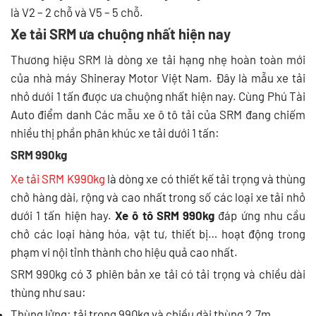
là V2 – 2 chỗ và V5 – 5 chỗ.
Xe tải SRM ưa chuộng nhất hiện nay
Thương hiệu SRM là dòng xe tải hạng nhẹ hoàn toàn mới
của nhà máy Shineray Motor Việt Nam. Đây là mẫu xe tải
nhỏ dưới 1 tấn được ưa chuộng nhất hiện nay. Cùng Phú Tài
Auto điểm danh Các mẫu xe ô tô tải của SRM đang chiếm
nhiều thị phần phân khúc xe tải dưới 1 tấn:
SRM 990kg
Xe tải SRM K990kg
là dòng xe có thiết kế tải trọng và thùng
chở hàng dài, rộng và cao nhất trong số các loại xe tải nhỏ
dưới 1 tấn hiện hay.
Xe ô tô SRM 990kg
đáp ứng nhu cầu
chở các loại hàng hóa, vật tư, thiết bị… hoạt động trong
phạm vi nội tỉnh thành cho hiệu quả cao nhất.
SRM 990kg có 3 phiên bản xe tải có tải trọng và chiều dài
thùng như sau:
Thùng lửng: tải trọng 990kg và chiều dài thùng 2.7m