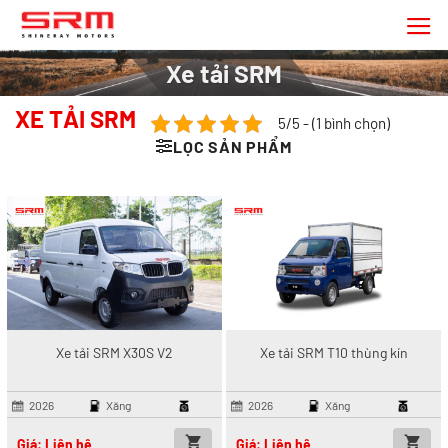
Chuyển
đến
nội
Xe tải SRM
dung
XE TẢI SRM
5/5 - (1 bình chọn)
LỌC SẢN PHẨM
Xe tải SRM X30S V2
Xe tải SRM T10 thùng kín
2026
Xăng
2026
Xăng
Giá: Liên hệ
Giá: Liên hệ