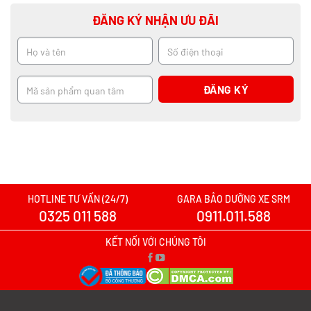
ĐĂNG KÝ NHẬN ƯU ĐÃI
HOTLINE TƯ VẤN (24/7)
GARA BẢO DƯỠNG XE SRM
0325 011 588
0911.011.588
KẾT NỐI VỚI CHÚNG TÔI