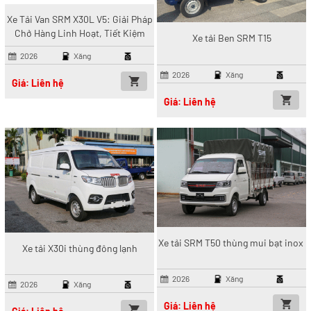
Xe Tải Van SRM X30L V5: Giải Pháp
Chở Hàng Linh Hoạt, Tiết Kiệm
Xe tải Ben SRM T15
Cho Kinh Doanh
2026
Xăng
2026
Xăng
Giá: Liên hệ
Giá: Liên hệ
Xe tải SRM T50 thùng mui bạt inox
Xe tải X30i thùng đông lạnh
2026
Xăng
2026
Xăng
Giá: Liên hệ