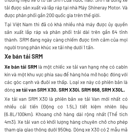
tải được sản xuất và lắp ráp tại nhà Máy Shineray Motor. Và
được phân phối gần 200 quốc gia trên thế giới.
Tại Việt Nam thì đã có khá nhiều nhà máy được ủy quyền
sản xuất lắp ráp và phân phối trải dài trên gần 64 tỉnh
thành. SRM đang ngày càng chiếm được tình cảm của mọi
người trong phân khúc xe tải nhẹ dưới 1 tấn.
Xe bán tải SRM
Xe bán tải SRM
là một chiếc xe tải van hạng nhẹ có cabin
kín và một khu vực phía sau để hàng hóa mở hoặc đóng với
các góc cạnh và đuôi xe thấp. Loại xe này có phiên bản là
dòng
xe tải van SRM X30
. SRM X30i. SRM 868, SRM X30L.
Xe tải van SRM X30 là phiên bản xe tải Van mới nhất có
nhiều cải tiến (Động cơ 1.5L) tiết kiệm nhiên liệu
(6.8L/100km). Khoang chở hàng dài rộng nhất (Thể tích
4m3). Xe tải van có khối lượng hàng chuyên chở cho phép
tham gia giao thông dưới 950kg. Dòng xe X30 có 2 mẫu mã