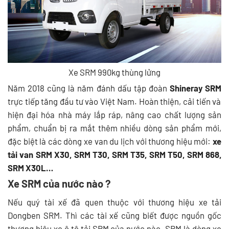
Xe SRM 990kg thùng lửng
Năm 2018 cũng là năm đánh dấu tập đoàn
Shineray
SRM
trực tiếp tăng đầu tư vào Việt Nam. Hoàn thiện, cải tiến và
hiện đại hóa nhà máy lắp ráp, nâng cao chất lượng sản
phẩm, chuẩn bị ra mắt thêm nhiều dòng sản phẩm mới,
đặc biệt là các dòng xe van du lịch với thương hiệu mới:
xe
tải van SRM X30, SRM T30, SRM T35, SRM T50, SRM 868,
SRM X30L…
Xe SRM của nước nào
?
Nếu quý tài xế đã quen thuộc với thương hiệu xe tải
Dongben SRM. Thì các tài xế cũng biết được nguồn gốc
thương hiệu xe ô tô tải SRM của nước nào. SRM là dòng xe