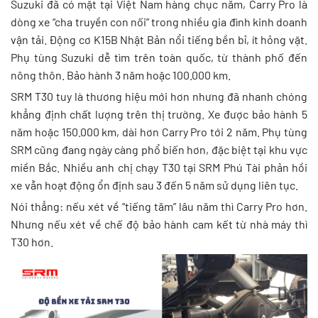
Suzuki đã có mặt tại Việt Nam hàng chục năm, Carry Pro là
dòng xe “cha truyền con nối” trong nhiều gia đình kinh doanh
vận tải. Động cơ K15B Nhật Bản nổi tiếng bền bỉ, ít hỏng vặt.
Phụ tùng Suzuki dễ tìm trên toàn quốc, từ thành phố đến
nông thôn. Bảo hành 3 năm hoặc 100.000 km.
SRM T30 tuy là thương hiệu mới hơn nhưng đã nhanh chóng
khẳng định chất lượng trên thị trường. Xe được bảo hành 5
năm hoặc 150.000 km, dài hơn Carry Pro tới 2 năm. Phụ tùng
SRM cũng đang ngày càng phổ biến hơn, đặc biệt tại khu vực
miền Bắc. Nhiều anh chị chạy T30 tại SRM Phú Tài phản hồi
xe vẫn hoạt động ổn định sau 3 đến 5 năm sử dụng liên tục.
Nói thẳng: nếu xét về “tiếng tăm” lâu năm thì Carry Pro hơn.
Nhưng nếu xét về chế độ bảo hành cam kết từ nhà máy thì
T30 hơn.