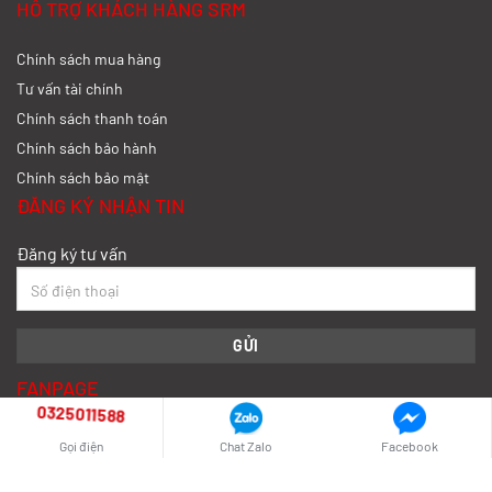
HỖ TRỢ KHÁCH HÀNG SRM
Chính sách mua hàng
So sánh xe tải SRM T35 và SRM T50: Nên
nâng tải hay tiết kiệm?
Tư vấn tài chính
Chính sách thanh toán
Xem chi tiết >>
Chính sách bảo hành
Chính sách bảo mật
So sánh xe tải SRM T35 và SRM K990:
ĐĂNG KÝ NHẬN TIN
Khác biệt gì và chọn sao cho đúng?
Đăng ký tư vấn
Xem chi tiết >>
So sánh xe tải SRM T35 và Tera 100s:
Nên chọn dòng nào?
FANPAGE
Xem chi tiết >>
0325011588
Gọi điện
Chat Zalo
Facebook
Nên mua xe tải SRM T30 vs Suzuki Carry
Pro? So sánh chi tiết