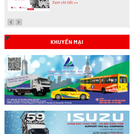
Xem chi tiết >>
Đánh giá chi tiết SRM T35 và Wuling
N300P từ A-Z
Xem chi tiết >>
KHUYẾN MẠI
So sánh xe tải SRM T35 và SRM T50: Nên
nâng tải hay tiết kiệm?
Xem chi tiết >>
So sánh xe tải SRM T35 và SRM K990:
Khác biệt gì và chọn sao cho đúng?
Xem chi tiết >>
So sánh xe tải SRM T35 và Tera 100s: