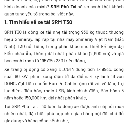
kinh doanh của mình?
SRM Phú Tài
sẽ so sánh thật khách
quan từng yếu tố trong bài viết này.
1. Tìm hiểu về xe tải SRM T30
SRM T30 là dòng xe tải nhẹ tải trọng 930 kg thuộc thương
hiệu Shineray, lắp ráp tại nhà máy Shineray Việt Nam (Bắc
Ninh). T30 nổi tiếng trong phân khúc nhờ thiết kế hiện đại
kiểu châu Âu, thùng dài nhất phân khúc (2.900mm) và giá
bán cạnh tranh từ 195 đến 230 triệu đồng.
Xe trang bị động cơ xăng DLCG14 dung tích 1.499cc, công
suất 80 kW, phun xăng điện tử đa điểm, 4 xy lanh 16 van
DOHC, đạt tiêu chuẩn Euro 4. Cabin rộng rãi với vô lăng trợ
lực điện, điều hòa, radio USB, kính chỉnh điện. Bảo hành 5
năm hoặc 150.000 km, dài nhất phân khúc.
Tại SRM Phú Tài, T30 luôn là dòng xe được anh chị hỏi mua
nhiều nhất, đặc biệt phù hợp cho giao hàng nội đô, chở đồ
gia dụng và hàng cồng kềnh nhẹ.