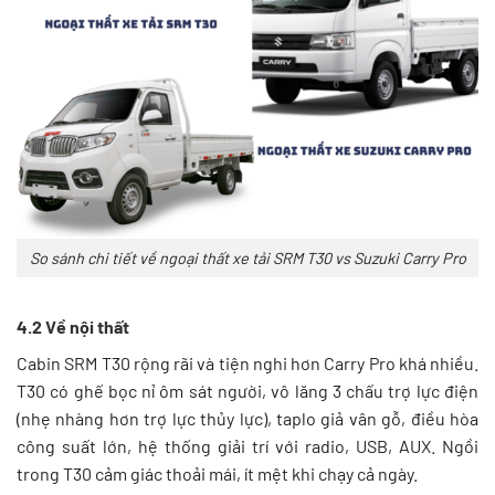
So sánh chi tiết về ngoại thất xe tải SRM T30 vs Suzuki Carry Pro
4.2 Về nội thất
Cabin SRM T30 rộng rãi và tiện nghi hơn Carry Pro khá nhiều.
T30 có ghế bọc nỉ ôm sát người, vô lăng 3 chấu trợ lực điện
(nhẹ nhàng hơn trợ lực thủy lực), taplo giả vân gỗ, điều hòa
công suất lớn, hệ thống giải trí với radio, USB, AUX. Ngồi
trong T30 cảm giác thoải mái, ít mệt khi chạy cả ngày.