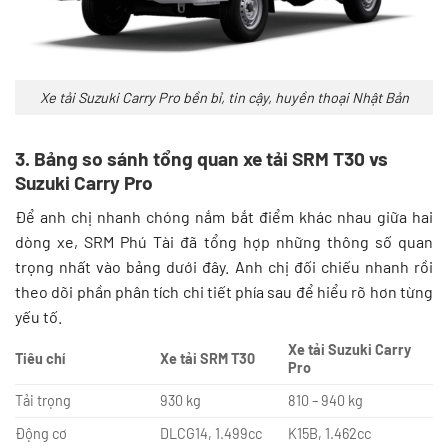
Xe tải Suzuki Carry Pro bền bỉ, tin cậy, huyền thoại Nhật Bản
3. Bảng so sánh tổng quan xe tải SRM T30 vs
Suzuki Carry Pro
Để anh chị nhanh chóng nắm bắt điểm khác nhau giữa hai
dòng xe, SRM Phú Tài đã tổng hợp những thông số quan
trọng nhất vào bảng dưới đây. Anh chị đối chiếu nhanh rồi
theo dõi phần phân tích chi tiết phía sau để hiểu rõ hơn từng
yếu tố.
Xe tải Suzuki Carry
Tiêu chí
Xe tải SRM T30
Pro
Tải trọng
930 kg
810 – 940 kg
Động cơ
DLCG14, 1.499cc
K15B, 1.462cc