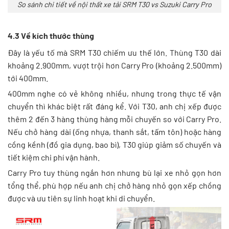
So sánh chi tiết về nội thất xe tải SRM T30 vs Suzuki Carry Pro
4.3 Về kích thước thùng
Đây là yếu tố mà SRM T30 chiếm ưu thế lớn. Thùng T30 dài
khoảng 2.900mm, vượt trội hơn Carry Pro (khoảng 2.500mm)
tới 400mm.
400mm nghe có vẻ không nhiều, nhưng trong thực tế vận
chuyển thì khác biệt rất đáng kể. Với T30, anh chị xếp được
thêm 2 đến 3 hàng thùng hàng mỗi chuyến so với Carry Pro.
Nếu chở hàng dài (ống nhựa, thanh sắt, tấm tôn) hoặc hàng
cồng kềnh (đồ gia dụng, bao bì), T30 giúp giảm số chuyến và
tiết kiệm chi phí vận hành.
Carry Pro tuy thùng ngắn hơn nhưng bù lại xe nhỏ gọn hơn
tổng thể, phù hợp nếu anh chị chở hàng nhỏ gọn xếp chồng
được và ưu tiên sự linh hoạt khi di chuyển.