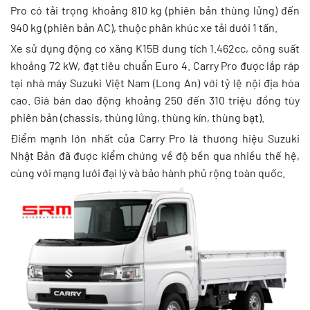
Pro có tải trọng khoảng 810 kg (phiên bản thùng lửng) đến
940 kg (phiên bản AC), thuộc phân khúc xe tải dưới 1 tấn.
Xe sử dụng động cơ xăng K15B dung tích 1.462cc, công suất
khoảng 72 kW, đạt tiêu chuẩn Euro 4. Carry Pro được lắp ráp
tại nhà máy Suzuki Việt Nam (Long An) với tỷ lệ nội địa hóa
cao. Giá bán dao động khoảng 250 đến 310 triệu đồng tùy
phiên bản (chassis, thùng lửng, thùng kín, thùng bạt).
Điểm mạnh lớn nhất của Carry Pro là thương hiệu Suzuki
Nhật Bản đã được kiểm chứng về độ bền qua nhiều thế hệ,
cùng với mạng lưới đại lý và bảo hành phủ rộng toàn quốc.