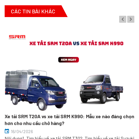
CÁC TIN BÀI KHÁC
Xe tải SRM T20A vs xe tải SRM K990: Mẫu xe nào đáng chọn
hơn cho nhu cầu chở hàng?
16/04/2026
Nội dung1. Tìm hiểu về xe tải SRM T302. Tìm hiểu về xe tải Suzuki