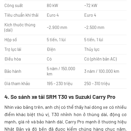
Công suất
80 kW
~72 kW
Tiêu chuẩn khí thải
Euro 4
Euro 4
Kích thước thùng
~2.900 mm
~2.500 mm
(dài)
Hộp số
5 tiến, 1 lùi
5 tiến, 1 lùi
Trợ lực lái
Điện
Thủy lực
Điều hòa
Có
Có (phiên bản AC)
5 năm / 150.000
Bảo hành
3 năm / 100.000 km
km
Giá tham khảo
195 – 230 triệu
250 – 310 triệu
4. So sánh xe tải SRM T30 vs Suzuki Carry Pro
Nhìn vào bảng trên, anh chị có thể thấy hai dòng xe có nhiều
điểm khác biệt thú vị. T30 nhỉnh hơn ở thùng dài, động cơ
mạnh, giá rẻ và bảo hành dài. Carry Pro mạnh ở thương hiệu
Nhật Bản và độ bền đã được kiểm chứng hàng chục năm.