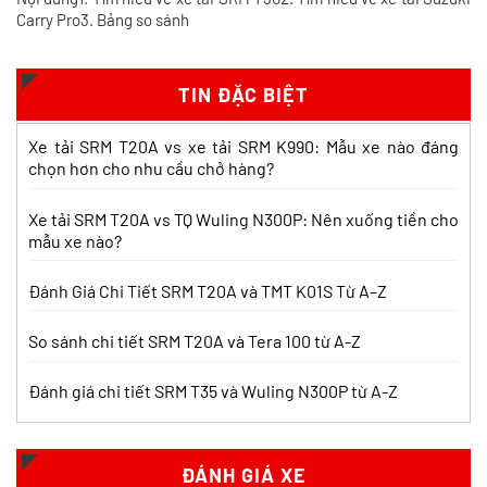
So sánh xe tải SRM T35 và SRM K990:
Carry Pro3. Bảng so sánh
Khác biệt gì và chọn sao cho đúng?
Xem chi tiết >>
TIN ĐẶC BIỆT
So sánh xe tải SRM T35 và Tera 100s:
Xe tải SRM T20A vs xe tải SRM K990: Mẫu xe nào đáng
Nên chọn dòng nào?
chọn hơn cho nhu cầu chở hàng?
Xem chi tiết >>
Xe tải SRM T20A vs TQ Wuling N300P: Nên xuống tiền cho
mẫu xe nào?
Nên mua xe tải SRM T30 vs Suzuki Carry
Pro? So sánh chi tiết
Đánh Giá Chi Tiết SRM T20A và TMT K01S Từ A–Z
Xem chi tiết >>
So sánh chi tiết SRM T20A và Tera 100 từ A-Z
Đánh giá chi tiết SRM T35 và Wuling N300P từ A-Z
Nên mua xe tải SRM T30 hay Tera 100?
Tìm hiểu chi tiết
Xem chi tiết >>
ĐÁNH GIÁ XE