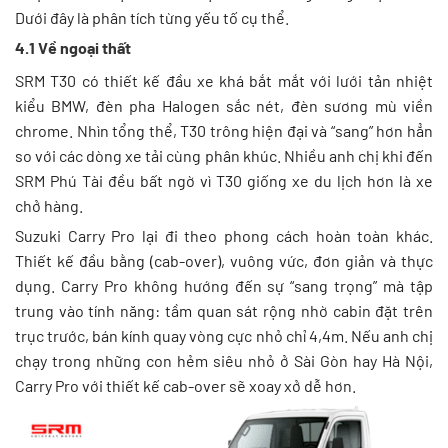
Dưới đây là phân tích từng yếu tố cụ thể.
4.1 Về ngoại thất
SRM T30 có thiết kế đầu xe khá bắt mắt với lưới tản nhiệt
kiểu BMW, đèn pha Halogen sắc nét, đèn sương mù viền
chrome. Nhìn tổng thể, T30 trông hiện đại và “sang” hơn hẳn
so với các dòng xe tải cùng phân khúc. Nhiều anh chị khi đến
SRM Phú Tài đều bất ngờ vì T30 giống xe du lịch hơn là xe
chở hàng.
Suzuki Carry Pro lại đi theo phong cách hoàn toàn khác.
Thiết kế đầu bằng (cab-over), vuông vức, đơn giản và thực
dụng. Carry Pro không hướng đến sự “sang trọng” mà tập
trung vào tính năng: tầm quan sát rộng nhờ cabin đặt trên
trục trước, bán kính quay vòng cực nhỏ chỉ 4,4m. Nếu anh chị
chạy trong những con hẻm siêu nhỏ ở Sài Gòn hay Hà Nội,
Carry Pro với thiết kế cab-over sẽ xoay xở dễ hơn.