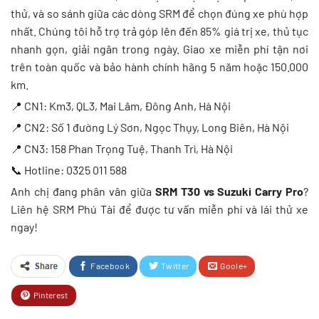
thử, và so sánh giữa các dòng SRM để chọn đúng xe phù hợp
nhất. Chúng tôi hỗ trợ trả góp lên đến 85% giá trị xe, thủ tục
nhanh gọn, giải ngân trong ngày. Giao xe miễn phí tận nơi
trên toàn quốc và bảo hành chính hãng 5 năm hoặc 150.000
km.
📍 CN1: Km3, QL3, Mai Lâm, Đông Anh, Hà Nội
📍 CN2: Số 1 đường Lý Sơn, Ngọc Thụy, Long Biên, Hà Nội
📍 CN3: 158 Phan Trọng Tuệ, Thanh Trì, Hà Nội
📞 Hotline: 0325 011 588
Anh chị đang phân vân giữa
SRM T30 vs Suzuki Carry Pro
?
Liên hệ SRM Phú Tài để được tư vấn miễn phí và lái thử xe
ngay!
Facebook
Twitter
Goole+
Pinterest