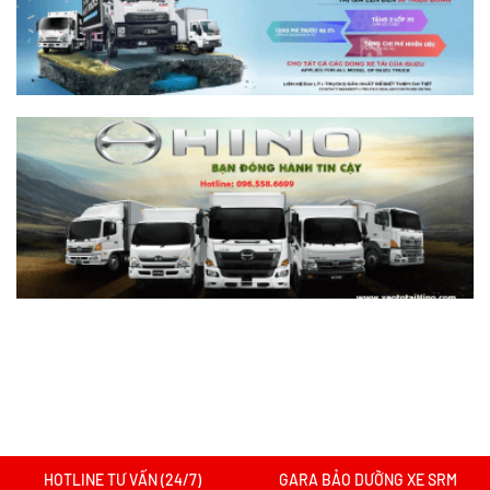
Nên chọn dòng nào?
Xem chi tiết >>
Nên mua xe tải SRM T30 vs Suzuki Carry
Pro? So sánh chi tiết
Xem chi tiết >>
Nên mua xe tải SRM T30 hay Tera 100?
Tìm hiểu chi tiết
Xem chi tiết >>
Xe tải SRM T20A vs xe tải SRM K990:
Mẫu xe nào đáng chọn hơn cho nhu cầu
chở hàng?
Xem chi tiết >>
HOTLINE TƯ VẤN (24/7)
GARA BẢO DƯỠNG XE SRM