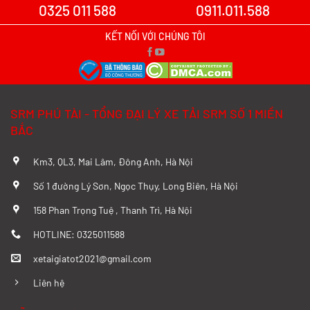
0325 011 588
0911.011.588
Xe tải SRM T20A vs TQ Wuling N300P:
Nên xuống tiền cho mẫu xe nào?
KẾT NỐI VỚI CHÚNG TÔI
Xem chi tiết >>
Đánh Giá Chi Tiết SRM T20A và TMT
SRM PHÚ TÀI - TỔNG ĐẠI LÝ XE TẢI SRM SỐ 1 MIỀN
K01S Từ A–Z
BẮC
Xem chi tiết >>
Km3, QL3, Mai Lâm, Đông Anh, Hà Nội
So sánh chi tiết SRM T20A và Tera 100
Số 1 đường Lý Sơn, Ngọc Thụy, Long Biên, Hà Nội
từ A-Z
158 Phan Trọng Tuệ , Thanh Trì, Hà Nội
Xem chi tiết >>
HOTLINE: 0325011588
xetaigiatot2021@gmail.com
Đánh giá chi tiết SRM T35 và Wuling
N300P từ A-Z
Liên hệ
Xem chi tiết >>