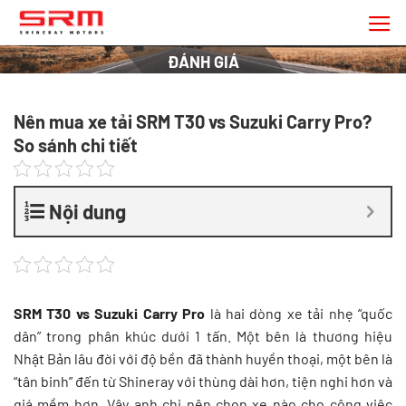
Chuyển
đến
nội
ĐÁNH GIÁ
dung
Nên mua xe tải SRM T30 vs Suzuki Carry Pro?
So sánh chi tiết
Nội dung
SRM T30 vs Suzuki Carry Pro
là hai dòng xe tải nhẹ “quốc
dân” trong phân khúc dưới 1 tấn. Một bên là thương hiệu
Nhật Bản lâu đời với độ bền đã thành huyền thoại, một bên là
“tân binh” đến từ Shineray với thùng dài hơn, tiện nghi hơn và
giá mềm hơn. Vậy anh chị nên chọn xe nào cho công việc