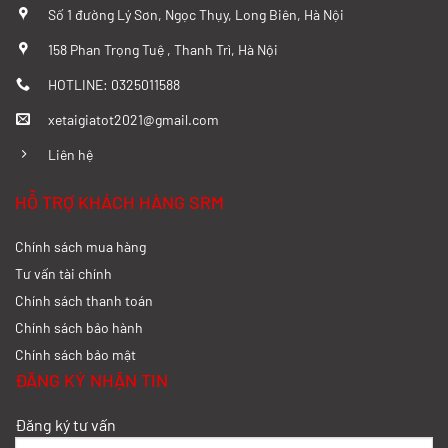
So sánh chi tiết SRM T20A và Tera 100
Số 1 đường Lý Sơn, Ngọc Thụy, Long Biên, Hà Nội
từ A-Z
158 Phan Trọng Tuệ , Thanh Trì, Hà Nội
Xem chi tiết >>
HOTLINE: 0325011588
xetaigiatot2021@gmail.com
Đánh giá chi tiết SRM T35 và Wuling
N300P từ A-Z
Liên hệ
Xem chi tiết >>
HỖ TRỢ KHÁCH HÀNG SRM
Chính sách mua hàng
So sánh xe tải SRM T35 và SRM T50: Nên
nâng tải hay tiết kiệm?
Tư vấn tài chính
Chính sách thanh toán
Xem chi tiết >>
Chính sách bảo hành
Chính sách bảo mật
So sánh xe tải SRM T35 và SRM K990:
ĐĂNG KÝ NHẬN TIN
Khác biệt gì và chọn sao cho đúng?
Đăng ký tư vấn
Xem chi tiết >>