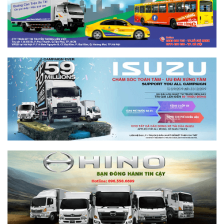
So sánh xe tải SRM T35 và SRM K990:
Khác biệt gì và chọn sao cho đúng?
Xem chi tiết >>
So sánh xe tải SRM T35 và Tera 100s:
Nên chọn dòng nào?
Xem chi tiết >>
Nên mua xe tải SRM T30 vs Suzuki Carry
Pro? So sánh chi tiết
Xem chi tiết >>
Nên mua xe tải SRM T30 hay Tera 100?
Tìm hiểu chi tiết