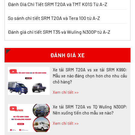
Pro? So sánh chi tiết
Đánh Giá Chi Tiết SRM T20A và TMT K01S Từ A–Z
Xem chi tiết >>
So sánh chi tiết SRM T20A và Tera 100 từ A-Z
Đánh giá chi tiết SRM T35 và Wuling N300P từ A-Z
Nên mua xe tải SRM T30 hay Tera 100?
Tìm hiểu chi tiết
Xem chi tiết >>
ĐÁNH GIÁ XE
Xe tải SRM T20A vs xe tải SRM K990:
Mẫu xe nào đáng chọn hơn cho nhu cầu
chở hàng?
Xem chi tiết >>
Xe tải SRM T20A vs TQ Wuling N300P:
Nên xuống tiền cho mẫu xe nào?
Xem chi tiết >>