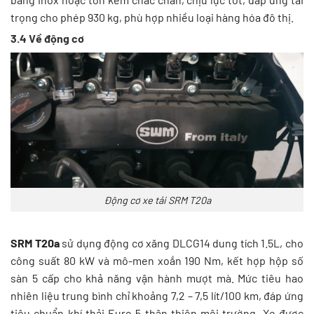
trọng cho phép 930 kg, phù hợp nhiều loại hàng hóa đô thị.
3.4 Về động cơ
Động cơ xe tải SRM T20a
SRM T20a
sử dụng động cơ xăng DLCG14 dung tích 1.5L, cho
công suất 80 kW và mô-men xoắn 190 Nm, kết hợp hộp số
sàn 5 cấp cho khả năng vận hành mượt mà. Mức tiêu hao
nhiên liệu trung bình chỉ khoảng 7,2 – 7,5 lít/100 km, đáp ứng
tiêu chuẩn khí thải Euro 5 thân thiện môi trường. Xe được