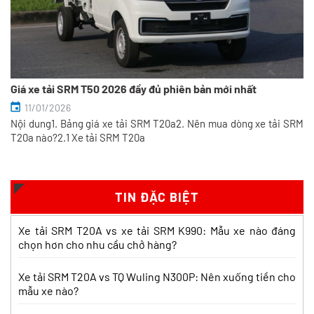
Giá xe tải SRM T50 2026 đầy đủ phiên bản mới nhất
11/01/2026
Nội dung1. Bảng giá xe tải SRM T20a2. Nên mua dòng xe tải SRM
T20a nào?2.1 Xe tải SRM T20a
So sánh xe tải SRM T35 và SRM K990:
Khác biệt gì và chọn sao cho đúng?
Xem chi tiết >>
TIN ĐẶC BIỆT
So sánh xe tải SRM T35 và Tera 100s:
Xe tải SRM T20A vs xe tải SRM K990: Mẫu xe nào đáng
Nên chọn dòng nào?
chọn hơn cho nhu cầu chở hàng?
Xem chi tiết >>
Xe tải SRM T20A vs TQ Wuling N300P: Nên xuống tiền cho
mẫu xe nào?
Nên mua xe tải SRM T30 vs Suzuki Carry