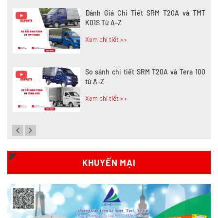
Đánh Giá Chi Tiết SRM T20A và TMT
K01S Từ A–Z
Xem chi tiết >>
So sánh chi tiết SRM T20A và Tera 100
từ A-Z
Xem chi tiết >>
Đánh giá chi tiết SRM T35 và Wuling
N300P từ A-Z
Xem chi tiết >>
KHUYẾN MẠI
So sánh xe tải SRM T35 và SRM T50: Nên
nâng tải hay tiết kiệm?
Xem chi tiết >>