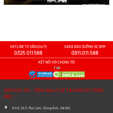
Xem chi tiết >>
Xe tải SRM T20A vs xe tải SRM K990:
Mẫu xe nào đáng chọn hơn cho nhu cầu
chở hàng?
Xem chi tiết >>
HOTLINE TƯ VẤN (24/7)
GARA BẢO DƯỠNG XE SRM
0325 011 588
0911.011.588
Xe tải SRM T20A vs TQ Wuling N300P:
Nên xuống tiền cho mẫu xe nào?
KẾT NỐI VỚI CHÚNG TÔI
Xem chi tiết >>
Đánh Giá Chi Tiết SRM T20A và TMT
SRM PHÚ TÀI - TỔNG ĐẠI LÝ XE TẢI SRM SỐ 1 MIỀN
K01S Từ A–Z
BẮC
Xem chi tiết >>
Km3, QL3, Mai Lâm, Đông Anh, Hà Nội