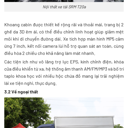
Nội thất xe tải SRM T20a
Khoang cabin được thiết kế rộng rãi và thoải mái, trang bị 2
ghế da 3D êm ái, có thể điều chỉnh linh hoạt giúp giảm mệt
mỏi khi di chuyển đường dài. Xe tích hợp màn hình MP5 cảm
ứng 7 inch, kết nối camera lùi hỗ trợ quan sát an toàn, cùng
điều hòa 2 chiều cho khả năng làm mát nhanh.
Các tiện ích như vô lăng trợ lực EPS, kính chỉnh điện, khóa
cửa điều khiển từ xa, hệ thống âm thanh AM/FM/MP3 và bố trí
taplo khoa học với nhiều hộc chứa đồ mang lại trải nghiệm
lái xe tiện nghi, thực dụng.
3.2 Về ngoại thất