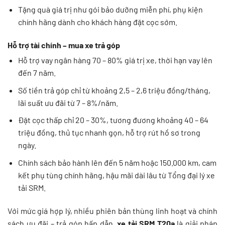
Tặng quà giá trị như gói bảo dưỡng miễn phí, phụ kiện
chính hãng dành cho khách hàng đặt cọc sớm.
Hỗ trợ tài chính – mua xe trả góp
Hỗ trợ vay ngân hàng 70 – 80% giá trị xe, thời hạn vay lên
đến 7 năm.
Số tiền trả góp chỉ từ khoảng 2,5 – 2,6 triệu đồng/tháng,
lãi suất ưu đãi từ 7 – 8%/năm.
Đặt cọc thấp chỉ 20 – 30%, tương đương khoảng 40 – 64
triệu đồng, thủ tục nhanh gọn, hỗ trợ rút hồ sơ trong
ngày.
Chính sách bảo hành lên đến 5 năm hoặc 150.000 km, cam
kết phụ tùng chính hãng, hậu mãi dài lâu từ Tổng đại lý xe
tải SRM.
Với mức giá hợp lý, nhiều phiên bản thùng linh hoạt và chính
sách ưu đãi – trả góp hấp dẫn,
xe tải SRM T20a
là giải pháp