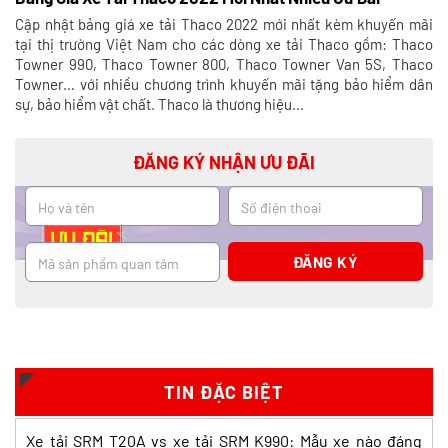
Cập nhật bảng giá xe tải Thaco 2022 mới nhất kèm khuyến mãi
tại thị trường Việt Nam cho các dòng xe tải Thaco gồm: Thaco
Towner 990, Thaco Towner 800, Thaco Towner Van 5S, Thaco
Towner… với nhiều chương trình khuyến mãi tặng bảo hiểm dân
sự, bảo hiểm vật chất. Thaco là thương hiệu...
ĐĂNG KÝ NHẬN ƯU ĐÃI
So sánh xe tải SRM T35 và SRM K990:
Khác biệt gì và chọn sao cho đúng?
Xem chi tiết >>
TIN ĐẶC BIỆT
So sánh xe tải SRM T35 và Tera 100s:
Xe tải SRM T20A vs xe tải SRM K990: Mẫu xe nào đáng