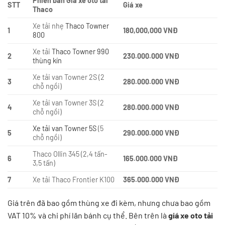
Phiên bản Giá xe oto tải
STT
Giá xe
Thaco
Xe tải nhẹ
Thaco Towner
1
180,000,000 VNĐ
800
Xe tải
Thaco Towner 990
2
230.000.000 VNĐ
thùng kín
Xe tải van Towner 2S (2
3
280.000.000 VNĐ
chỗ ngồi)
Xe tải van Towner 3S (2
4
280.000.000 VNĐ
chỗ ngồi)
Xe tải van Towner 5S
(5
5
290.000.000 VNĐ
chỗ ngồi)
Thaco Ollin 345 (2,4 tấn-
6
165.000.000 VNĐ
3,5 tấn)
7
Xe tải Thaco Frontier K100
365.000.000 VNĐ
Giá trên đã bao gồm thùng xe đi kèm, nhưng chưa bao gồm
VAT 10% và chi phí lăn bánh cụ thể. Bên trên là
giá xe oto tải