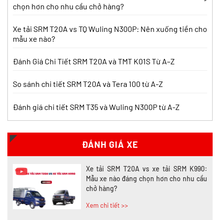
Nên chọn dòng nào?
chọn hơn cho nhu cầu chở hàng?
Xem chi tiết >>
Xe tải SRM T20A vs TQ Wuling N300P: Nên xuống tiền cho
mẫu xe nào?
Nên mua xe tải SRM T30 vs Suzuki Carry
Pro? So sánh chi tiết
Đánh Giá Chi Tiết SRM T20A và TMT K01S Từ A–Z
Xem chi tiết >>
So sánh chi tiết SRM T20A và Tera 100 từ A-Z
Đánh giá chi tiết SRM T35 và Wuling N300P từ A-Z
Nên mua xe tải SRM T30 hay Tera 100?
Tìm hiểu chi tiết
Xem chi tiết >>
ĐÁNH GIÁ XE
Xe tải SRM T20A vs xe tải SRM K990:
Mẫu xe nào đáng chọn hơn cho nhu cầu
chở hàng?
Xem chi tiết >>