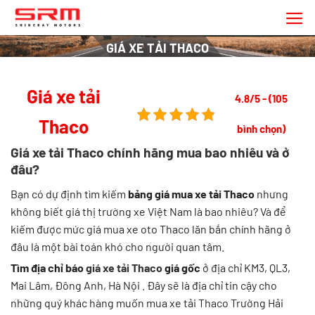
Chuyển
đến
nội
GIÁ XE TẢI THACO
dung
Giá xe tải
4.8/5 - (105
Thaco
bình chọn)
Giá xe tải Thaco chính hãng mua bao nhiêu và ở
đâu?
Bạn có dự định tìm kiếm
bảng
giá mua xe tải Thaco
nhưng
không biết giá thị trường xe Việt Nam là bao nhiêu? Và để
kiếm được mức giá mua xe oto Thaco lăn bắn chính hãng ở
đâu là một bài toán khó cho người quan tâm.
Tìm địa chỉ báo
giá xe tải Thaco
giá gốc
ở địa chỉ KM3, QL3,
Mai Lâm, Đông Anh, Hà Nội . Đây sẽ là địa chỉ tin cậy cho
những quý khác hàng muốn mua xe tải Thaco Trường Hải