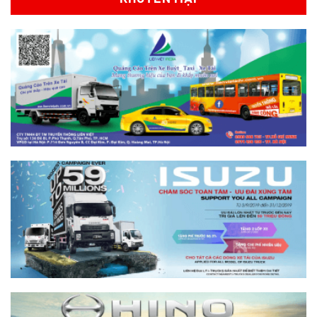
So sánh xe tải SRM T35 và SRM T50: Nên
nâng tải hay tiết kiệm?
Xem chi tiết >>
So sánh xe tải SRM T35 và SRM K990:
Khác biệt gì và chọn sao cho đúng?
Xem chi tiết >>
So sánh xe tải SRM T35 và Tera 100s:
Nên chọn dòng nào?
Xem chi tiết >>
Nên mua xe tải SRM T30 vs Suzuki Carry
Pro? So sánh chi tiết