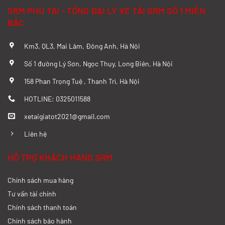
Đánh Giá Chi Tiết SRM T20A và TMT
SRM PHÚ TÀI - TỔNG ĐẠI LÝ XE TẢI SRM SỐ 1 MIỀN
K01S Từ A–Z
BẮC
Xem chi tiết >>
Km3, QL3, Mai Lâm, Đông Anh, Hà Nội
So sánh chi tiết SRM T20A và Tera 100
Số 1 đường Lý Sơn, Ngọc Thụy, Long Biên, Hà Nội
từ A-Z
158 Phan Trọng Tuệ , Thanh Trì, Hà Nội
Xem chi tiết >>
HOTLINE: 0325011588
xetaigiatot2021@gmail.com
Đánh giá chi tiết SRM T35 và Wuling
N300P từ A-Z
Liên hệ
Xem chi tiết >>
HỖ TRỢ KHÁCH HÀNG SRM
Chính sách mua hàng
So sánh xe tải SRM T35 và SRM T50: Nên
nâng tải hay tiết kiệm?
Tư vấn tài chính
Chính sách thanh toán
Xem chi tiết >>
Chính sách bảo hành