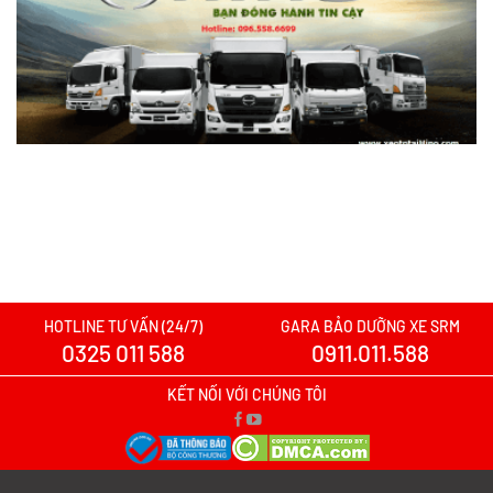
Xem chi tiết >>
Nên mua xe tải SRM T30 hay Tera 100?
Tìm hiểu chi tiết
Xem chi tiết >>
Xe tải SRM T20A vs xe tải SRM K990:
Mẫu xe nào đáng chọn hơn cho nhu cầu
chở hàng?
Xem chi tiết >>
HOTLINE TƯ VẤN (24/7)
GARA BẢO DƯỠNG XE SRM
0325 011 588
0911.011.588
Xe tải SRM T20A vs TQ Wuling N300P:
Nên xuống tiền cho mẫu xe nào?
KẾT NỐI VỚI CHÚNG TÔI
Xem chi tiết >>