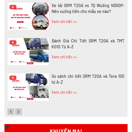
Xe tải SRM T20A vs TQ Wuling N300P:
Nên xuống tiền cho mẫu xe nào?
Xem chi tiết >>
Đánh Giá Chi Tiết SRM T20A và TMT
K01S Từ A–Z
Xem chi tiết >>
So sánh chi tiết SRM T20A và Tera 100
từ A-Z
Xem chi tiết >>
Đánh giá chi tiết SRM T35 và Wuling
N300P từ A-Z
Xem chi tiết >>
KHUYẾN MẠI