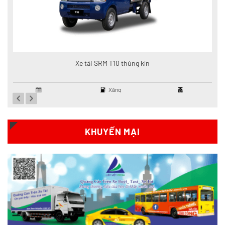
Xe tải SRM T10 thùng kín
Xăng
Giá: Liên hệ
KHUYẾN MẠI