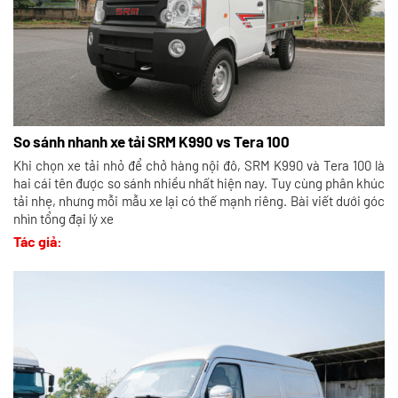
So sánh nhanh xe tải SRM K990 vs Tera 100
Khi chọn xe tải nhỏ để chở hàng nội đô, SRM K990 và Tera 100 là
hai cái tên được so sánh nhiều nhất hiện nay. Tuy cùng phân khúc
tải nhẹ, nhưng mỗi mẫu xe lại có thế mạnh riêng. Bài viết dưới góc
nhìn tổng đại lý xe
Tác giả: