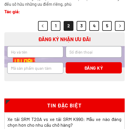
đều sở hữu những ưu điểm riêng, phù
Tác giả:
1
2
3
4
5
ĐĂNG KÝ NHẬN ƯU ĐÃI
Xe tải SRM T20a thùng kín
Xăng
Giá: Liên hệ
TIN ĐẶC BIỆT
Xe tải SRM T20A vs xe tải SRM K990: Mẫu xe nào đáng
chọn hơn cho nhu cầu chở hàng?