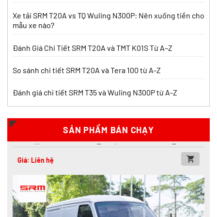
Xe tải SRM T20A vs TQ Wuling N300P: Nên xuống tiền cho
mẫu xe nào?
Đánh Giá Chi Tiết SRM T20A và TMT K01S Từ A–Z
So sánh chi tiết SRM T20A và Tera 100 từ A-Z
Đánh giá chi tiết SRM T35 và Wuling N300P từ A-Z
Xe tải SRM T20a thùng mui bạt
SẢN PHẨM BÁN CHẠY
Xăng
Giá: Liên hệ