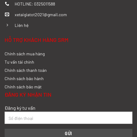
Xăng
HOTLINE: 0325011588
xetaigiatot2021@gmail.com
Giá: Liên hệ
Liên hệ
HỖ TRỢ KHÁCH HÀNG SRM
Chính sách mua hàng
Tư vấn tài chính
Chính sách thanh toán
Chính sách bảo hành
Chính sách bảo mật
ĐĂNG KÝ NHẬN TIN
Đăng ký tư vấn
Xe tải Ben SRM T15