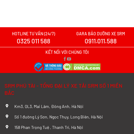
SRM T10 Thùng Lửng Tải
Xăng
Giá: Liên hệ
HOTLINE TƯ VẤN (24/7)
GARA BẢO DƯỠNG XE SRM
0325 011 588
0911.011.588
KẾT NỐI VỚI CHÚNG TÔI
SRM PHÚ TÀI - TỔNG ĐẠI LÝ XE TẢI SRM SỐ 1 MIỀN
BẮC
Km3, QL3, Mai Lâm, Đông Anh, Hà Nội
Số 1 đường Lý Sơn, Ngọc Thụy, Long Biên, Hà Nội
Xe Tải Van SRM X30L V5: Giải Pháp Chở Hàng Linh Hoạt, Tiết
Kiệm Cho Kinh Doanh
158 Phan Trọng Tuệ , Thanh Trì, Hà Nội