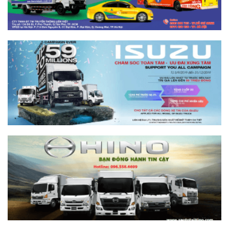
So sánh xe tải SRM T35 và SRM K990:
Khác biệt gì và chọn sao cho đúng?
Xem chi tiết >>
So sánh xe tải SRM T35 và Tera 100s:
Nên chọn dòng nào?
Xem chi tiết >>
Nên mua xe tải SRM T30 vs Suzuki Carry
Pro? So sánh chi tiết
Xem chi tiết >>
Nên mua xe tải SRM T30 hay Tera 100?
Tìm hiểu chi tiết
Xem chi tiết >>