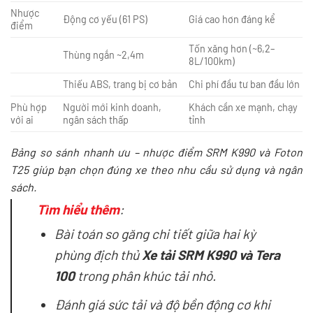
Nhược
Động cơ yếu (61 PS)
Giá cao hơn đáng kể
điểm
Tốn xăng hơn (~6,2–
Thùng ngắn ~2,4m
8L/100km)
Thiếu ABS, trang bị cơ bản
Chi phí đầu tư ban đầu lớn
Phù hợp
Người mới kinh doanh,
Khách cần xe mạnh, chạy
với ai
ngân sách thấp
tỉnh
Bảng so sánh nhanh ưu – nhược điểm SRM K990 và Foton
T25 giúp bạn chọn đúng xe theo nhu cầu sử dụng và ngân
sách.
Tìm hiểu thêm
:
Bài toán so găng chi tiết giữa hai kỳ
phùng địch thủ
Xe tải SRM K990 và Tera
100
trong phân khúc tải nhỏ.
Đánh giá sức tải và độ bền động cơ khi