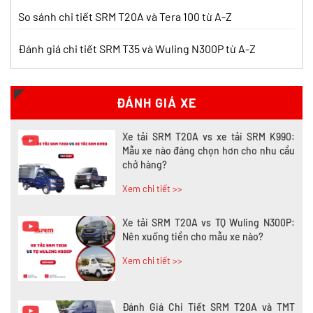
Xem chi tiết >>
So sánh chi tiết SRM T20A và Tera 100 từ A-Z
Đánh giá chi tiết SRM T35 và Wuling N300P từ A-Z
Nên mua xe tải SRM T30 hay Tera 100?
Tìm hiểu chi tiết
Xem chi tiết >>
ĐÁNH GIÁ XE
Xe tải SRM T20A vs xe tải SRM K990:
Mẫu xe nào đáng chọn hơn cho nhu cầu
chở hàng?
Xem chi tiết >>
Xe tải SRM T20A vs TQ Wuling N300P:
Nên xuống tiền cho mẫu xe nào?
Xem chi tiết >>
Đánh Giá Chi Tiết SRM T20A và TMT