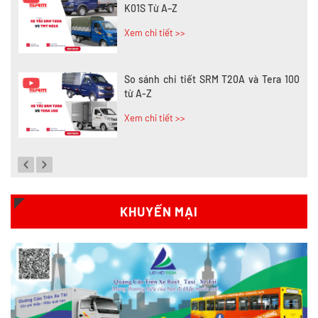
K01S Từ A–Z
Xem chi tiết >>
So sánh chi tiết SRM T20A và Tera 100
từ A-Z
Xem chi tiết >>
Đánh giá chi tiết SRM T35 và Wuling
N300P từ A-Z
Xem chi tiết >>
KHUYẾN MẠI
So sánh xe tải SRM T35 và SRM T50: Nên
nâng tải hay tiết kiệm?
Xem chi tiết >>