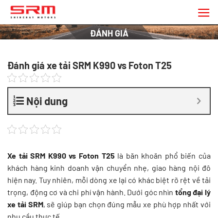
Chuyển
đến
nội
ĐÁNH GIÁ
dung
Đánh giá xe tải SRM K990 vs Foton T25
Nội dung
Xe tải SRM K990 vs Foton T25
là băn khoăn phổ biến của
khách hàng kinh doanh vận chuyển nhẹ, giao hàng nội đô
hiện nay. Tuy nhiên, mỗi dòng xe lại có khác biệt rõ rệt về tải
trọng, động cơ và chi phí vận hành. Dưới góc nhìn
tổng đại lý
xe tải SRM
, sẽ giúp bạn chọn đúng mẫu xe phù hợp nhất với
nhu cầu thực tế.