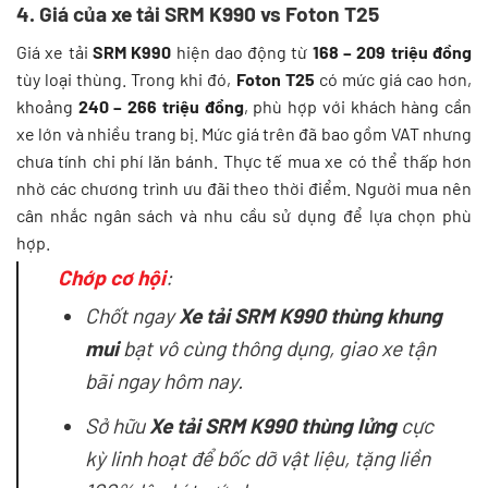
4. Giá của xe tải SRM K990 vs Foton T25
Giá xe tải
SRM K990
hiện dao động từ
168 – 209 triệu đồng
tùy loại thùng. Trong khi đó,
Foton T25
có mức giá cao hơn,
khoảng
240 – 266 triệu đồng
, phù hợp với khách hàng cần
xe lớn và nhiều trang bị. Mức giá trên đã bao gồm VAT nhưng
chưa tính chi phí lăn bánh. Thực tế mua xe có thể thấp hơn
nhờ các chương trình ưu đãi theo thời điểm. Người mua nên
cân nhắc ngân sách và nhu cầu sử dụng để lựa chọn phù
hợp.
Chớp cơ hội
:
Chốt ngay
Xe tải SRM K990 thùng khung
mui
bạt vô cùng thông dụng, giao xe tận
bãi ngay hôm nay.
Sở hữu
Xe tải SRM K990 thùng lửng
cực
kỳ linh hoạt để bốc dỡ vật liệu, tặng liền