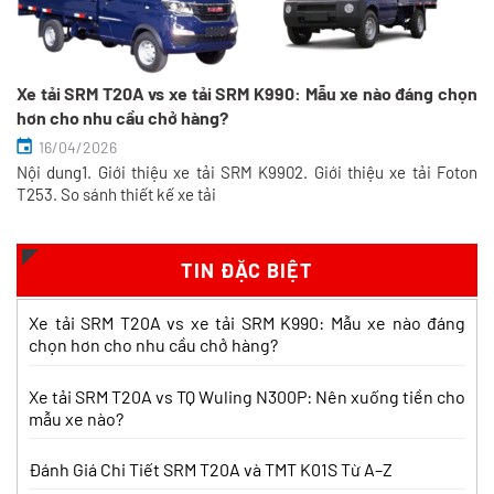
Xe tải SRM T20A vs xe tải SRM K990: Mẫu xe nào đáng chọn
hơn cho nhu cầu chở hàng?
16/04/2026
Nội dung1. Giới thiệu xe tải SRM K9902. Giới thiệu xe tải Foton
So sánh xe tải SRM T35 và SRM K990:
T253. So sánh thiết kế xe tải
Khác biệt gì và chọn sao cho đúng?
Xem chi tiết >>
TIN ĐẶC BIỆT
So sánh xe tải SRM T35 và Tera 100s:
Xe tải SRM T20A vs xe tải SRM K990: Mẫu xe nào đáng
Nên chọn dòng nào?
chọn hơn cho nhu cầu chở hàng?
Xem chi tiết >>
Xe tải SRM T20A vs TQ Wuling N300P: Nên xuống tiền cho
mẫu xe nào?
Nên mua xe tải SRM T30 vs Suzuki Carry
Pro? So sánh chi tiết
Đánh Giá Chi Tiết SRM T20A và TMT K01S Từ A–Z