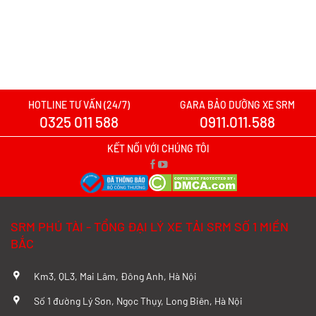
Xe tải SRM T20A vs xe tải SRM K990:
Mẫu xe nào đáng chọn hơn cho nhu cầu
chở hàng?
Xem chi tiết >>
HOTLINE TƯ VẤN (24/7)
GARA BẢO DƯỠNG XE SRM
0325 011 588
0911.011.588
Xe tải SRM T20A vs TQ Wuling N300P:
Nên xuống tiền cho mẫu xe nào?
KẾT NỐI VỚI CHÚNG TÔI
Xem chi tiết >>
Đánh Giá Chi Tiết SRM T20A và TMT
SRM PHÚ TÀI - TỔNG ĐẠI LÝ XE TẢI SRM SỐ 1 MIỀN
K01S Từ A–Z
BẮC
Xem chi tiết >>
Km3, QL3, Mai Lâm, Đông Anh, Hà Nội
So sánh chi tiết SRM T20A và Tera 100
Số 1 đường Lý Sơn, Ngọc Thụy, Long Biên, Hà Nội
từ A-Z