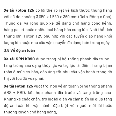
Xe tải Foton T25
có lợi thế rõ rệt về kích thước thùng hàng
với số đo khoảng 3.050 x 1.580 x 360 mm (Dài x Rộng x Cao).
Thùng dài và rộng giúp xe dễ dàng chở hàng cồng kềnh,
hàng pallet hoặc nhiều loại hàng hóa cùng lúc. Nhờ thể tích
thùng lớn, Foton T25 phù hợp với các tuyến giao hàng khối
lượng lớn hoặc nhu cầu vận chuyển đa dạng hơn trong ngày.
3.5 Về độ an toàn
Xe tải SRM K990
được trang bị hệ thống phanh đĩa trước –
tang trống sau dạng thủy lực và trợ lực lái điện. Trang bị an
toàn ở mức cơ bản, đáp ứng tốt nhu cầu vận hành trong đô
thị với tốc độ vừa phải.
Xe tải Foton T25
vượt trội hơn về an toàn với hệ thống phanh
ABS + EBD, kết hợp phanh đĩa trước và tang trống sau.
Khung xe chắc chắn, trợ lực lái điện và cảm biến lùi giúp tăng
độ an toàn khi vận hành, đặc biệt với người mới lái hoặc
thường xuyên chở hàng nặng.