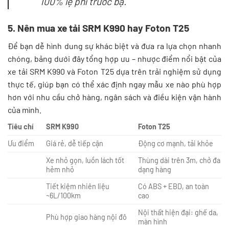
100% lệ phí trước bạ.
5. Nên mua xe tải SRM K990 hay Foton T25
Để bạn dễ hình dung sự khác biệt và đưa ra lựa chọn nhanh
chóng, bảng dưới đây tổng hợp ưu – nhược điểm nổi bật của
xe tải SRM K990 và Foton T25 dựa trên trải nghiệm sử dụng
thực tế, giúp bạn có thể xác định ngay mẫu xe nào phù hợp
hơn với nhu cầu chở hàng, ngân sách và điều kiện vận hành
của mình.
Tiêu chí
SRM K990
Foton T25
Ưu điểm
Giá rẻ, dễ tiếp cận
Động cơ mạnh, tải khỏe
Xe nhỏ gọn, luồn lách tốt
Thùng dài trên 3m, chở đa
hẻm nhỏ
dạng hàng
Tiết kiệm nhiên liệu
Có ABS + EBD, an toàn
~6L/100km
cao
Nội thất hiện đại: ghế da,
Phù hợp giao hàng nội đô
màn hình