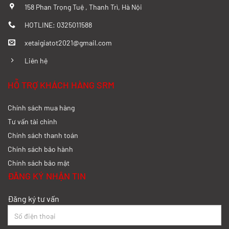
158 Phan Trọng Tuệ , Thanh Trì, Hà Nội
Xem chi tiết >>
HOTLINE: 0325011588
xetaigiatot2021@gmail.com
Đánh giá chi tiết SRM T35 và Wuling
N300P từ A-Z
Liên hệ
Xem chi tiết >>
HỖ TRỢ KHÁCH HÀNG SRM
Chính sách mua hàng
So sánh xe tải SRM T35 và SRM T50: Nên
nâng tải hay tiết kiệm?
Tư vấn tài chính
Chính sách thanh toán
Xem chi tiết >>
Chính sách bảo hành
Chính sách bảo mật
So sánh xe tải SRM T35 và SRM K990:
ĐĂNG KÝ NHẬN TIN
Khác biệt gì và chọn sao cho đúng?
Đăng ký tư vấn
Xem chi tiết >>