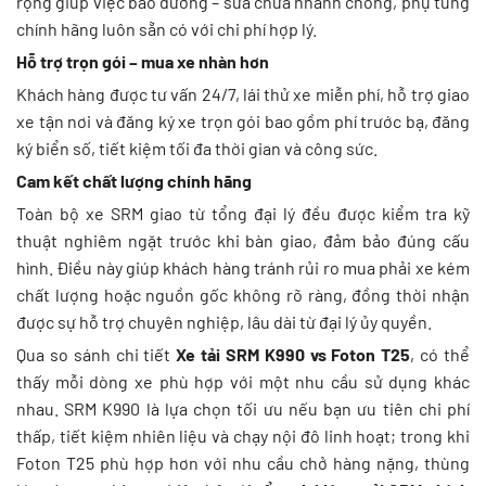
rộng giúp việc bảo dưỡng – sửa chữa nhanh chóng, phụ tùng
chính hãng luôn sẵn có với chi phí hợp lý.
Hỗ trợ trọn gói – mua xe nhàn hơn
Khách hàng được tư vấn 24/7, lái thử xe miễn phí, hỗ trợ giao
xe tận nơi và đăng ký xe trọn gói bao gồm phí trước bạ, đăng
ký biển số, tiết kiệm tối đa thời gian và công sức.
Cam kết chất lượng chính hãng
Toàn bộ xe SRM giao từ tổng đại lý đều được kiểm tra kỹ
thuật nghiêm ngặt trước khi bàn giao, đảm bảo đúng cấu
hình. Điều này giúp khách hàng tránh rủi ro mua phải xe kém
chất lượng hoặc nguồn gốc không rõ ràng, đồng thời nhận
được sự hỗ trợ chuyên nghiệp, lâu dài từ đại lý ủy quyền.
Qua so sánh chi tiết
Xe tải SRM K990 vs Foton T25
, có thể
thấy mỗi dòng xe phù hợp với một nhu cầu sử dụng khác
nhau. SRM K990 là lựa chọn tối ưu nếu bạn ưu tiên chi phí
thấp, tiết kiệm nhiên liệu và chạy nội đô linh hoạt; trong khi
Foton T25 phù hợp hơn với nhu cầu chở hàng nặng, thùng