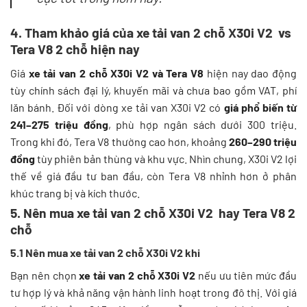
4. Tham khảo giá của xe tải van 2 chỗ X30i V2 vs
Tera V8 2 chỗ hiện nay
Giá
xe tải van 2 chỗ X30i V2 và Tera V8
hiện nay dao động
tùy chính sách đại lý, khuyến mãi và chưa bao gồm VAT, phí
lăn bánh. Đối với dòng xe tải van X30i V2 có
giá phổ biến từ
241–275 triệu đồng
, phù hợp ngân sách dưới 300 triệu.
Trong khi đó, Tera V8 thường cao hơn, khoảng
260–290 triệu
đồng
tùy phiên bản thùng và khu vực. Nhìn chung, X30i V2 lợi
thế về giá đầu tư ban đầu, còn Tera V8 nhỉnh hơn ở phân
khúc trang bị và kích thước.
5. Nên mua xe tải van 2 chỗ X30i V2 hay Tera V8 2
chỗ
5.1 Nên mua xe tải van 2 chỗ X30i V2 khi
Bạn nên chọn
xe tải van 2 chỗ X30i V2
nếu ưu tiên mức đầu
tư hợp lý và khả năng vận hành linh hoạt trong đô thị. Với giá