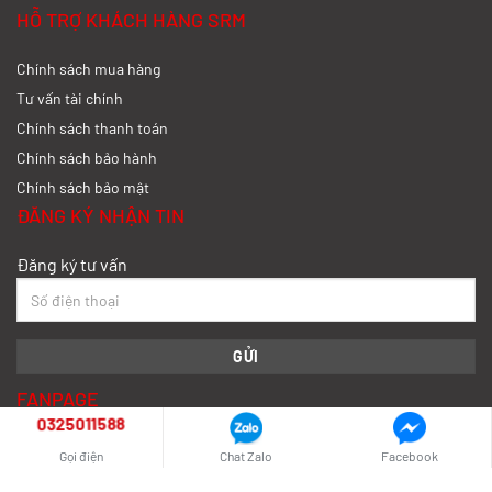
Xem chi tiết >>
HỖ TRỢ KHÁCH HÀNG SRM
Chính sách mua hàng
So sánh xe tải SRM T35 và SRM T50: Nên
nâng tải hay tiết kiệm?
Tư vấn tài chính
Chính sách thanh toán
Xem chi tiết >>
Chính sách bảo hành
Chính sách bảo mật
So sánh xe tải SRM T35 và SRM K990:
ĐĂNG KÝ NHẬN TIN
Khác biệt gì và chọn sao cho đúng?
Đăng ký tư vấn
Xem chi tiết >>
So sánh xe tải SRM T35 và Tera 100s:
Nên chọn dòng nào?
FANPAGE
Xem chi tiết >>
0325011588
Gọi điện
Chat Zalo
Facebook
Nên mua xe tải SRM T30 vs Suzuki Carry
Pro? So sánh chi tiết