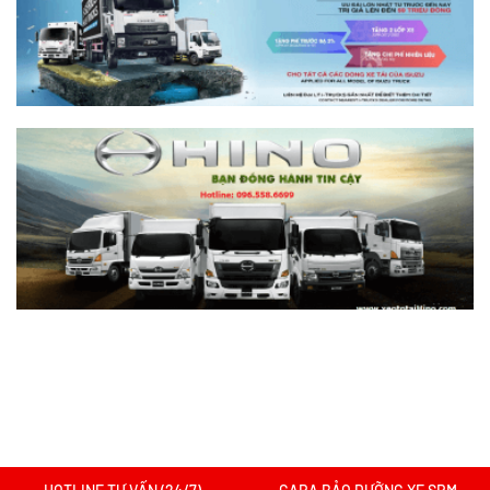
Nên chọn dòng nào?
Xem chi tiết >>
Nên mua xe tải SRM T30 vs Suzuki Carry
Pro? So sánh chi tiết
Xem chi tiết >>
Nên mua xe tải SRM T30 hay Tera 100?
Tìm hiểu chi tiết
Xem chi tiết >>
Xe tải SRM T20A vs xe tải SRM K990:
Mẫu xe nào đáng chọn hơn cho nhu cầu
chở hàng?
Xem chi tiết >>