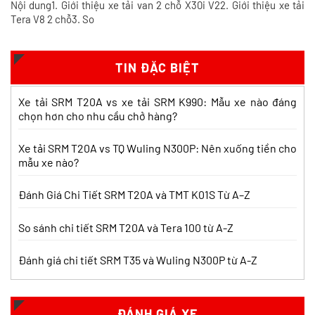
Nội dung1. Giới thiệu xe tải van 2 chỗ X30i V22. Giới thiệu xe tải
So sánh xe tải SRM T35 và SRM K990:
Tera V8 2 chỗ3. So
Khác biệt gì và chọn sao cho đúng?
Xem chi tiết >>
TIN ĐẶC BIỆT
So sánh xe tải SRM T35 và Tera 100s:
Xe tải SRM T20A vs xe tải SRM K990: Mẫu xe nào đáng
Nên chọn dòng nào?
chọn hơn cho nhu cầu chở hàng?
Xem chi tiết >>
Xe tải SRM T20A vs TQ Wuling N300P: Nên xuống tiền cho
mẫu xe nào?
Nên mua xe tải SRM T30 vs Suzuki Carry
Pro? So sánh chi tiết
Đánh Giá Chi Tiết SRM T20A và TMT K01S Từ A–Z
Xem chi tiết >>
So sánh chi tiết SRM T20A và Tera 100 từ A-Z
Đánh giá chi tiết SRM T35 và Wuling N300P từ A-Z
Nên mua xe tải SRM T30 hay Tera 100?
Tìm hiểu chi tiết
Xem chi tiết >>
ĐÁNH GIÁ XE