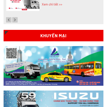
Xem chi tiết >>
Đánh giá chi tiết SRM T35 và Wuling
N300P từ A-Z
Xem chi tiết >>
KHUYẾN MẠI
So sánh xe tải SRM T35 và SRM T50: Nên
nâng tải hay tiết kiệm?
Xem chi tiết >>
So sánh xe tải SRM T35 và SRM K990:
Khác biệt gì và chọn sao cho đúng?
Xem chi tiết >>
So sánh xe tải SRM T35 và Tera 100s: