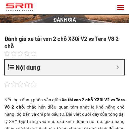
Chuyển
đến
nội
ĐÁNH GIÁ
dung
Đánh giá xe tải van 2 chỗ X30i V2 vs Tera V8 2
chỗ
Nội dung
Nếu bạn đang phân vân giữa
Xe tải van 2 chỗ X30i V2 vs Tera
V8 2 chỗ
, chắc hẳn điều quan tâm nhất là khả năng chở
hàng, độ bền và chi phí đầu tư. Bài viết dưới đây của tổng đại
lý SRM tập trung vào nhu cầu kinh doanh nội đô, giao hàng
nhanh và tối ưu lợi nhuận. Cùng chúng tôi phân tích để chọn