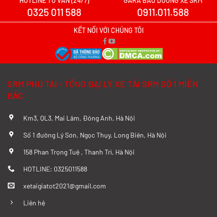
HOTLINE TƯ VẤN (24/7)
GARA BẢO DƯỠNG XE SRM
0325 011 588
0911.011.588
Xe tải SRM T20A vs TQ Wuling N300P:
Nên xuống tiền cho mẫu xe nào?
KẾT NỐI VỚI CHÚNG TÔI
Xem chi tiết >>
Đánh Giá Chi Tiết SRM T20A và TMT
SRM PHÚ TÀI - TỔNG ĐẠI LÝ XE TẢI SRM SỐ 1 MIỀN
K01S Từ A–Z
BẮC
Xem chi tiết >>
Km3, QL3, Mai Lâm, Đông Anh, Hà Nội
So sánh chi tiết SRM T20A và Tera 100
Số 1 đường Lý Sơn, Ngọc Thụy, Long Biên, Hà Nội
từ A-Z
158 Phan Trọng Tuệ , Thanh Trì, Hà Nội
Xem chi tiết >>
HOTLINE: 0325011588
xetaigiatot2021@gmail.com
Đánh giá chi tiết SRM T35 và Wuling
N300P từ A-Z
Liên hệ