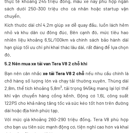
thực tế khoảng 245 triệu đồng, mẫu xe này phù hợp ngân
sách dưới 250–300 triệu cho cá nhân hoặc startup vận
chuyển.
Kích thước dài chỉ 4.2m giúp xe dễ quay đầu, luồn lách hẻm
nhỏ và khu dân cư đông đúc. Bên cạnh đó, mức tiêu hao
nhiên liệu khoảng 6.5L/100km và chính sách bảo hành dài
hạn giúp tối ưu chi phí khai thác lâu dài, rất đáng để lựa chọn
đó.
5.2 Nên mua xe tải van Tera V8 2 chỗ khi
Bạn nên cân nhắc
xe tải Tera V8 2 chỗ
nếu nhu cầu chính là
chở hàng số lượng lớn và chạy tải thường xuyên. Thùng dài
2.8m, thể tích khoảng 5.8m³, tải trọng 945kg mang lại lợi thế
khi vận chuyển hàng cồng kềnh. Động cơ 1.6L công suất
122PS cho khả năng tăng tốc và sức kéo tốt hơn trên đường
dài hoặc địa hình phức tạp.
Với mức giá khoảng 260–290 triệu đồng, Tera V8 phù hợp
cho bạn ưu tiên sức mạnh động cơ, tiện nghi cao hơn và khai