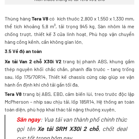
Thùng hàng
Tera V8
có kích thước 2.800 x 1.550 x 1.330 mm,
thể tích khoảng 5.8 m³, tải trọng 945 kg. Sàn nhôm lá me
chống trượt, thiết kế 3 cửa linh hoạt. Phù hợp vận chuyển
hàng cồng kềnh, cần không gian lớn.
3.5 Về độ an toàn
Xe tải Van 2 chỗ X30i V2
trang bị phanh ABS, khung gầm
thép nguyên khối chắc chắn, phanh đĩa trước – tang trống
sau, lốp 175/70R14. Thiết kế chassis cứng cáp giúp xe vận
hành ổn định khi chở tải gần tối đa.
Tera V8
trang bị ABS, EBD, cảm biến lùi, treo trước độc lập
McPherson – nhíp sau chịu tải, lốp 185R14. Hệ thống an toàn
toàn diện, phù hợp khai thác tải nặng thường xuyên.
Săn ngay
: Vua tải van thành phố chính thức
gọi tên
Xe tải SRM X30i 2 chỗ
, chốt deal
cực tốt trong hôm nay.