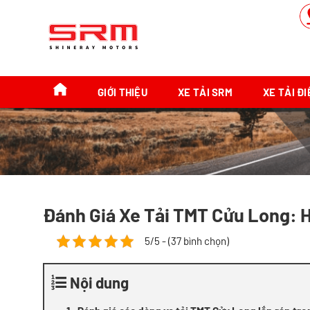
Chuyển
đến
nội
dung
GIỚI THIỆU
XE TẢI SRM
XE TẢI Đ
Đánh Giá Xe Tải TMT Cửu Long: H
5/5 - (37 bình chọn)
Nội dung