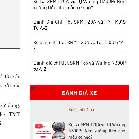
Xe tải SRM T20A vs TQ Wuling N300P: Nên
xuống tiền cho mẫu xe nào?
Nên mua xe tải SRM T30 vs
Suzuki Carry Pro? So sánh chi
Đánh Giá Chi Tiết SRM T20A và TMT K01S
tiết
Từ A–Z
Xem chi tiết >>
So sánh chi tiết SRM T20A và Tera 100 từ A-
Z
Nên mua xe tải SRM T30 hay
Tera 100? Tìm hiểu chi tiết
Đánh giá chi tiết SRM T35 và Wuling N300P
Xem chi tiết >>
từ A-Z
ả lời câu
Xe tải SRM T20A vs xe tải
p bởi nhà
SRM K990: Mẫu xe nào đáng
ĐÁNH GIÁ XE
chọn hơn cho nhu cầu chở
hàng?
 sử dụng.
Xem chi tiết >>
0kg, TMT
i.
Xe tải SRM T20A vs TQ Wuling
N300P: Nên xuống tiền cho
mẫu xe nào?