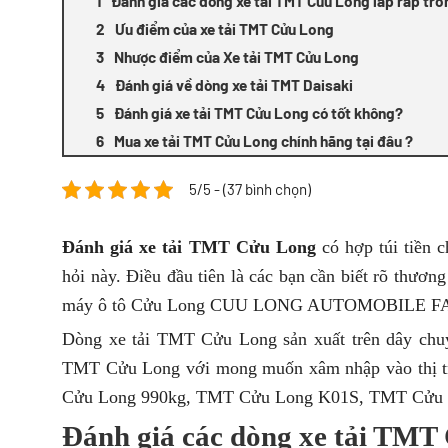
Đánh giá các dòng xe tải TMT Cửu Long lắp ráp tro
Ưu điểm của xe tải TMT Cửu Long
Nhược điểm của Xe tải TMT Cửu Long
Đánh giá về dòng xe tải TMT Daisaki
Đánh giá xe tải TMT Cửu Long có tốt không?
Mua xe tải TMT Cửu Long chính hãng tại đâu ?
5/5 - (37 bình chọn)
Đánh giá
xe tải TMT Cửu Long
có hợp túi tiền c
hỏi này. Điều đầu tiên là các bạn cần biết rõ thươ
máy ô tô Cửu Long CUU LONG AUTOMOBILE FACT
Dòng xe tải TMT Cửu Long sản xuất trên dây chuyề
TMT Cửu Long với mong muốn xâm nhập vào thị t
Cửu Long 990kg, TMT Cửu Long K01S, TMT Cửu Lo
Đánh giá các dòng xe tải TMT