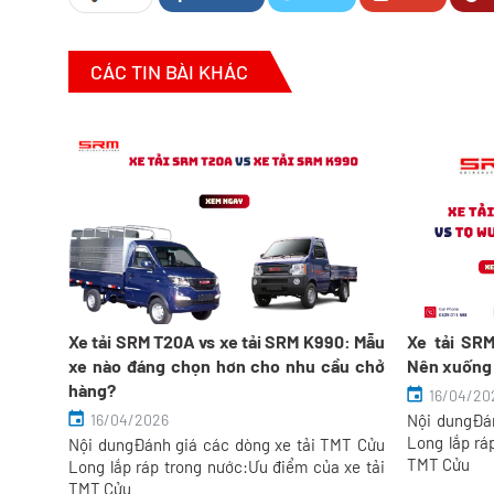
CÁC TIN BÀI KHÁC
Wuling
Xe tải SRM T20A vs xe tải SRM K990: Mẫu
Xe tải SR
xe nào đáng chọn hơn cho nhu cầu chở
Nên xuống 
hàng?
16/04/20
MT Cửu
16/04/2026
Nội dungĐán
 xe tải
Long lắp rá
Nội dungĐánh giá các dòng xe tải TMT Cửu
TMT Cửu
Long lắp ráp trong nước:Ưu điểm của xe tải
TMT Cửu