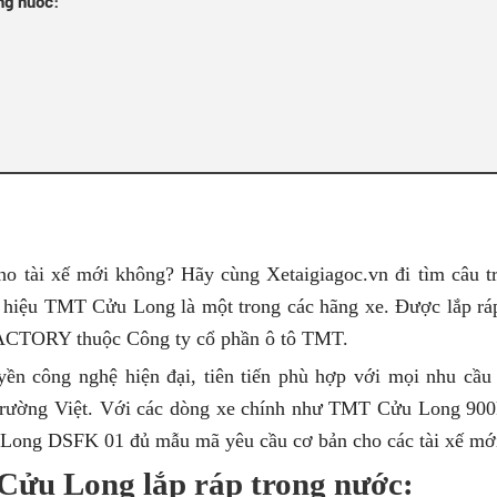
ng nước:
ho tài xế mới không? Hãy cùng Xetaigiagoc.vn đi tìm câu tr
ng hiệu TMT Cửu Long là một trong các hãng xe. Được lắp rá
ORY thuộc Công ty cổ phần ô tô TMT.
n công nghệ hiện đại, tiên tiến phù hợp với mọi nhu cầu
rường Việt. Với các dòng xe chính như TMT Cửu Long 90
ng DSFK 01 đủ mẫu mã yêu cầu cơ bản cho các tài xế mớ
 Cửu Long lắp ráp trong nước: