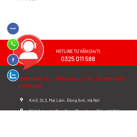
HOTLINE TƯ VẤN (24/7)
0325 011 588
SRM PHÚ TÀI - TỔNG ĐẠI LÝ XE TẢI SRM SỐ 1
MIỀN BẮC
Km3, QL3, Mai Lâm, Đông Anh, Hà Nội
Số 1 đường Lý Sơn, Ngọc Thụy, Long Biên, Hà Nội
158 Phan Trọng Tuệ , Thanh Trì, Hà Nội
HOTLINE: 0325011588