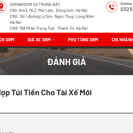
Hotline
SHOWROOM 4S TRƯNG BÀY,
0325
CN1: Km3, QL3, Mai Lâm, Đông Anh, Hà Nội
CN2: Số 1 đường Lý Sơn, Ngọc Thụy, Long Biên,
Hà Nội
CN3: 158 Phan Trọng Tuệ , Thanh Trì, Hà Nội
IỆN SRM
GIÁ XE SRM
PHỤ TÙNG SRM
CHI NHÁN
ĐÁNH GIÁ
ợp Túi Tiền Cho Tài Xế Mới