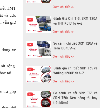
Xem chi tiết >>
 biệt TMT
ắt và cực
Đánh Giá Chi Tiết SRM T20A
n vẫn giữ
và TMT K01S Từ A–Z
Xem chi tiết >>
So sánh chi tiết SRM T20A và
Tera 100 từ A-Z
c dòng xe
Xem chi tiết >>
rất rộng.
Đánh giá chi tiết SRM T35 và
bác tài.
Wuling N300P từ A-Z
Xem chi tiết >>
.
e trả góp
So sánh xe tải SRM T35 và
SRM T50: Nên nâng tải hay
tiết kiệm?
 thay thế