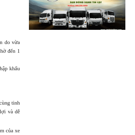
Tera 100? Tìm hiểu chi tiết
Xem chi tiết >>
Xe tải SRM T20A vs xe tải
SRM K990: Mẫu xe nào đáng
chọn hơn cho nhu cầu chở
ên do vừa
hàng?
chờ đến 1
Xem chi tiết >>
nhập khẩu
Xe tải SRM T20A vs TQ Wuling
N300P: Nên xuống tiền cho
mẫu xe nào?
Xem chi tiết >>
cùng tinh
Đánh Giá Chi Tiết SRM T20A
lợi và dễ
và TMT K01S Từ A–Z
Xem chi tiết >>
ầm của xe