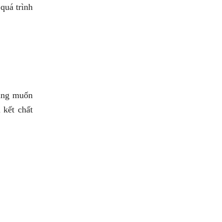
So sánh chi tiết SRM T20A và
quá trình
Tera 100 từ A-Z
Xem chi tiết >>
Đánh giá chi tiết SRM T35 và
Wuling N300P từ A-Z
Xem chi tiết >>
hàng muốn
So sánh xe tải SRM T35 và
 kết chất
SRM T50: Nên nâng tải hay
tiết kiệm?
Xem chi tiết >>
So sánh xe tải SRM T35 và
SRM K990: Khác biệt gì và
chọn sao cho đúng?
Xem chi tiết >>