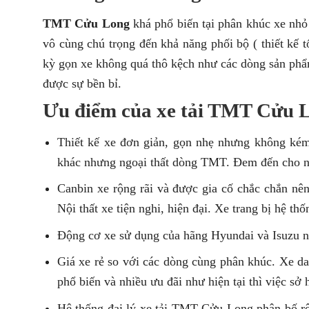
TMT Cửu Long
khá phổ biến tại phân khúc xe nh
vô cùng chú trọng đến khả năng phối bộ ( thiết kế t
kỳ gọn xe không quá thô kệch như các dòng sản phẩ
được sự bền bỉ.
Ưu điểm của xe tải TMT Cửu 
Thiết kế xe đơn giản, gọn nhẹ nhưng không ké
khác nhưng ngoại thất dòng TMT. Đem đến cho ng
Canbin xe rộng rãi và được gia cố chắc chắn nên
Nội thất xe tiện nghi, hiện đại. Xe trang bị hệ th
Động cơ xe sử dụng của hãng Hyundai và Isuzu nê
Giá xe rẻ so với các dòng cùng phân khúc. Xe dao
phổ biến và nhiều ưu đãi như hiện tại thì việc sở
Hệ thống đại lý xe tải TMT Cửu Long phân bố rộ