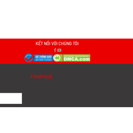
KẾT NỐI VỚI CHÚNG TÔI
FANPAGE