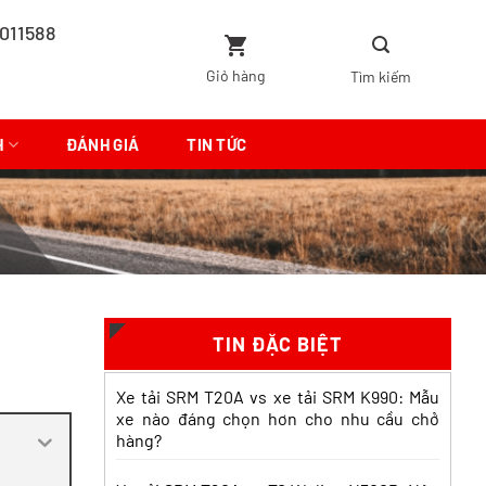
011588
Giỏ hàng
H
ĐÁNH GIÁ
TIN TỨC
So sánh xe tải SRM T35 và
SRM K990: Khác biệt gì và
chọn sao cho đúng?
Xem chi tiết >>
TIN ĐẶC BIỆT
So sánh xe tải SRM T35 và
Xe tải SRM T20A vs xe tải SRM K990: Mẫu
Tera 100s: Nên chọn dòng
xe nào đáng chọn hơn cho nhu cầu chở
nào?
hàng?
Xem chi tiết >>