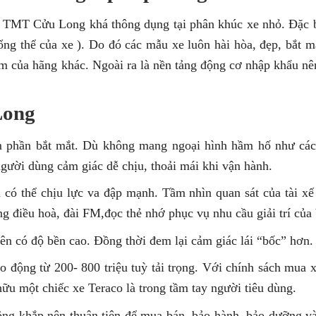
ỏ TMT Cửu Long khá thông dụng tại phân khúc xe nhỏ. Đặc
ổng thể của xe ). Do đó các mẫu xe luôn hài hòa, đẹp, bắt m
m của hãng khác. Ngoài ra là nền tảng động cơ nhập khẩu nê
Long
m phần bắt mắt. Dù không mang ngoại hình hầm hố như cá
ười dùng cảm giác dễ chịu, thoải mái khi vận hành.
 có thể chịu lực va đập mạnh. Tầm nhìn quan sát của tài xế 
ống điều hoà, đài FM,đọc thẻ nhớ phục vụ nhu cầu giải trí của 
n có độ bền cao. Đồng thời đem lại cảm giác lái “bốc” hơn
 động từ 200- 800 triệu tuỳ tải trọng. Với chính sách mua x
 hữu một chiếc xe Teraco là trong tầm tay người tiêu dùng.
ng khắp nên thuận tiện để mua bán, bảo hành, bảo dưỡng và