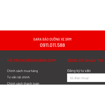
GARA BẢO DƯỠNG XE SRM
0911.011.588
HỖ TRỢ KHÁCH HÀNG SRM
ĐĂNG KÝ NHẬN TIN
Đăng ký tư vấn
Chính sách mua hàng
Tư vấn tài chính
Chính sách thanh toán
Chính sách bảo hành
Chính sách bảo mật