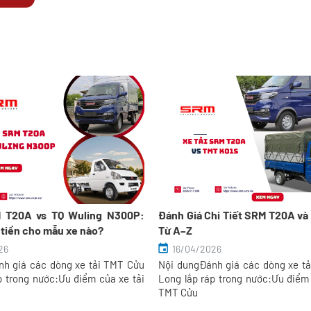
M T20A vs TQ Wuling N300P:
Đánh Giá Chi Tiết SRM T20A và
tiền cho mẫu xe nào?
Từ A–Z
26
16/04/2026
h giá các dòng xe tải TMT Cửu
Nội dungĐánh giá các dòng xe t
p trong nước:Ưu điểm của xe tải
Long lắp ráp trong nước:Ưu điểm 
TMT Cửu