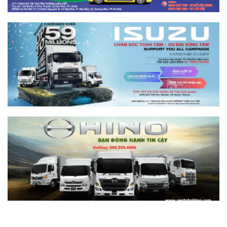
Khác biệt gì và chọn sao cho đúng?
Xem chi tiết >>
So sánh xe tải SRM T35 và Tera 100s:
Nên chọn dòng nào?
Xem chi tiết >>
Nên mua xe tải SRM T30 vs Suzuki Carry
Pro? So sánh chi tiết
Xem chi tiết >>
Nên mua xe tải SRM T30 hay Tera 100?
Tìm hiểu chi tiết
Xem chi tiết >>