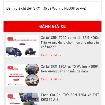
Đánh giá chi tiết SRM T35 và Wuling N300P từ A-Z
Nên mua xe tải SRM T30 hay Tera 100?
Tìm hiểu chi tiết
Xem chi tiết >>
ĐÁNH GIÁ XE
Xe tải SRM T20A vs xe tải SRM K990:
Mẫu xe nào đáng chọn hơn cho nhu cầu
chở hàng?
Xem chi tiết >>
Xe tải SRM T20A vs TQ Wuling N300P:
Nên xuống tiền cho mẫu xe nào?
Xem chi tiết >>
Đánh Giá Chi Tiết SRM T20A và TMT
K01S Từ A–Z