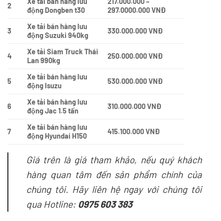
Xe tải bán hàng lưu
217.000.000 –
2
động Dongben t30
297.0000.000 VNĐ
Xe tải bán hàng lưu
3
330.000.000 VNĐ
động Suzuki 940kg
Xe tải Siam Truck Thái
4
250.000.000 VNĐ
Lan 990kg
Xe tải bán hàng lưu
5
530.000.000 VNĐ
động Isuzu
Xe tải bán hàng lưu
6
310.000.000 VNĐ
động Jac 1.5 tấn
Xe tải bán hàng lưu
7
415.100.000 VNĐ
động Hyundai H150
Giá trên là giá tham khảo, nếu quý khách
hàng quan tâm đến sản phẩm chính của
chúng tôi. Hãy liên hệ ngay với chúng tôi
qua Hotline:
0975 603 383