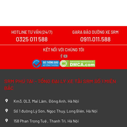
Xe tải SRM T20A vs xe tải SRM K990:
Mẫu xe nào đáng chọn hơn cho nhu cầu
chở hàng?
Xem chi tiết >>
HOTLINE TƯ VẤN (24/7)
GARA BẢO DƯỠNG XE SRM
0325 011 588
0911.011.588
Xe tải SRM T20A vs TQ Wuling N300P:
Nên xuống tiền cho mẫu xe nào?
KẾT NỐI VỚI CHÚNG TÔI
Xem chi tiết >>
Đánh Giá Chi Tiết SRM T20A và TMT
SRM PHÚ TÀI - TỔNG ĐẠI LÝ XE TẢI SRM SỐ 1 MIỀN
K01S Từ A–Z
BẮC
Xem chi tiết >>
Km3, QL3, Mai Lâm, Đông Anh, Hà Nội
So sánh chi tiết SRM T20A và Tera 100
Số 1 đường Lý Sơn, Ngọc Thụy, Long Biên, Hà Nội
từ A-Z
158 Phan Trọng Tuệ , Thanh Trì, Hà Nội
Xem chi tiết >>