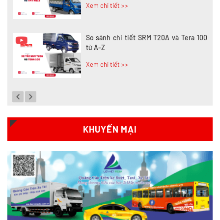
Xem chi tiết >>
So sánh chi tiết SRM T20A và Tera 100
từ A-Z
Xem chi tiết >>
Đánh giá chi tiết SRM T35 và Wuling
N300P từ A-Z
Xem chi tiết >>
KHUYẾN MẠI
So sánh xe tải SRM T35 và SRM T50: Nên
nâng tải hay tiết kiệm?
Xem chi tiết >>
So sánh xe tải SRM T35 và SRM K990: