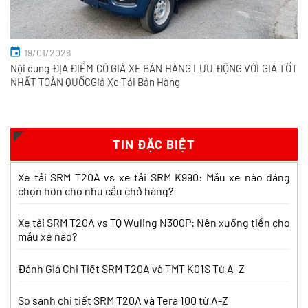
19/01/2026
Nội dung ĐỊA ĐIỂM CÓ GIÁ XE BÁN HÀNG LƯU ĐỘNG VỚI GIÁ TỐT
NHẤT TOÀN QUỐCGiá Xe Tải Bán Hàng
So sánh xe tải SRM T35 và SRM K990:
Khác biệt gì và chọn sao cho đúng?
Xem chi tiết >>
TIN ĐẶC BIỆT
So sánh xe tải SRM T35 và Tera 100s:
Xe tải SRM T20A vs xe tải SRM K990: Mẫu xe nào đáng
Nên chọn dòng nào?
chọn hơn cho nhu cầu chở hàng?
Xem chi tiết >>
Xe tải SRM T20A vs TQ Wuling N300P: Nên xuống tiền cho
mẫu xe nào?
Nên mua xe tải SRM T30 vs Suzuki Carry
Pro? So sánh chi tiết
Đánh Giá Chi Tiết SRM T20A và TMT K01S Từ A–Z
Xem chi tiết >>
So sánh chi tiết SRM T20A và Tera 100 từ A-Z