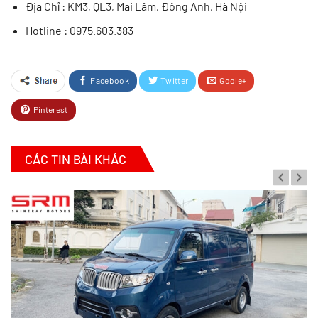
Địa Chỉ : KM3, QL3, Mai Lâm, Đông Anh, Hà Nội
Hotline : 0975.603.383
Facebook
Twitter
Goole+
Pinterest
CÁC TIN BÀI KHÁC