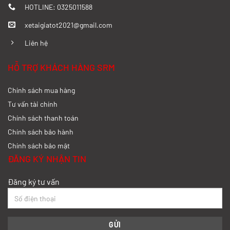
HOTLINE: 0325011588
xetaigiatot2021@gmail.com
Đánh giá chi tiết SRM T35 và Wuling
N300P từ A-Z
Liên hệ
Xem chi tiết >>
HỖ TRỢ KHÁCH HÀNG SRM
Chính sách mua hàng
So sánh xe tải SRM T35 và SRM T50: Nên
nâng tải hay tiết kiệm?
Tư vấn tài chính
Chính sách thanh toán
Xem chi tiết >>
Chính sách bảo hành
Chính sách bảo mật
So sánh xe tải SRM T35 và SRM K990:
ĐĂNG KÝ NHẬN TIN
Khác biệt gì và chọn sao cho đúng?
Đăng ký tư vấn
Xem chi tiết >>
So sánh xe tải SRM T35 và Tera 100s:
Nên chọn dòng nào?