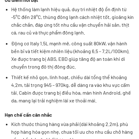
Hệ thống làm lạnh hiệu quả, duy trì nhiệt độ ổn định từ
-5°C đến 28°C, thùng đông lạnh cách nhiệt tốt, gioăng kín
chắc chắn, đáp ứng tốt nhu cầu vận chuyển hải sản, thịt
cá, rau củ và thực phẩm đông lạnh.
Động cơ Italy 1.5L mạnh mẽ, công suất 80kW, vận hành
bền bỉ và tiết kiệm nhiên liệu (khoảng 6.5 – 7.2L/100km).
Xe được trang bị ABS, EBD giúp tăng độ an toàn khi di
chuyển trong đô thị đông đúc.
Thiết kế nhỏ gọn, linh hoạt, chiều dài tổng thể khoảng
4.2m, tải trọng 945 – 970kg, dễ dàng ra vào khu vực cấm
tải. Cabin được trang bị điều hòa, màn hình Android, ghế
da, mang lại trải nghiệm lái xe thoải mái.
Hạn chế cần cân nhắc
Kích thước thùng hàng vừa phải (dài khoảng 2.2m), phù
hợp hàng hóa gọn nhẹ, chưa tối ưu cho nhu cầu chở hàng