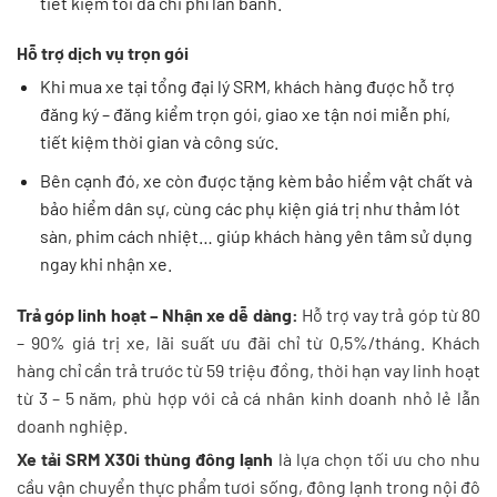
tiết kiệm tối đa chi phí lăn bánh.
Hỗ trợ dịch vụ trọn gói
Khi mua xe tại tổng đại lý SRM, khách hàng được hỗ trợ
đăng ký – đăng kiểm trọn gói, giao xe tận nơi miễn phí,
tiết kiệm thời gian và công sức.
Bên cạnh đó, xe còn được tặng kèm bảo hiểm vật chất và
bảo hiểm dân sự, cùng các phụ kiện giá trị như thảm lót
sàn, phim cách nhiệt… giúp khách hàng yên tâm sử dụng
ngay khi nhận xe.
Trả góp linh hoạt – Nhận xe dễ dàng:
Hỗ trợ vay trả góp từ 80
– 90% giá trị xe, lãi suất ưu đãi chỉ từ 0,5%/tháng. Khách
hàng chỉ cần trả trước từ 59 triệu đồng, thời hạn vay linh hoạt
từ 3 – 5 năm, phù hợp với cả cá nhân kinh doanh nhỏ lẻ lẫn
doanh nghiệp.
Xe tải SRM X30i thùng đông lạnh
là lựa chọn tối ưu cho nhu
cầu vận chuyển thực phẩm tươi sống, đông lạnh trong nội đô