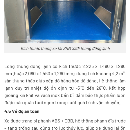
Kích thước thùng xe tải SRM X30i thùng đông lạnh
Lòng thùng đông lạnh có kích thước 2.225 x 1.480 x 1.280
mm (hoặc 2.080 x 1.460 x 1.290 mm), dung tích khoảng 4.2 m³,
sàn thùng thấp giúp xếp dỡ hàng hóa dễ dàng. Hệ thống làm
lạnh duy trì nhiệt độ ổn định từ -5°C đến 28°C, kết hợp
gioăng kín khít và vách inox bền bỉ, đảm bảo thực phẩm luôn
được bảo quản tươi ngon trong suốt quá trình vận chuyển.
4.5 Về độ an toàn
Xe được trang bị phanh ABS + EBD, hệ thống phanh đĩa trước
– tang trống sau cùng trợ lực thủy lực, giúp xe dừng lại ổn