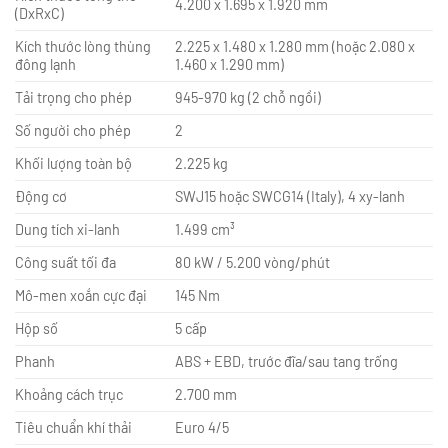
4.200 x 1.695 x 1.920 mm
(DxRxC)
Kích thước lòng thùng
2.225 x 1.480 x 1.280 mm (hoặc 2.080 x
đông lạnh
1.460 x 1.290 mm)
Tải trọng cho phép
945-970 kg (2 chỗ ngồi)
Số người cho phép
2
Khối lượng toàn bộ
2.225 kg
Động cơ
SWJ15 hoặc SWCG14 (Italy), 4 xy-lanh
Dung tích xi-lanh
1.499 cm³
Công suất tối đa
80 kW / 5.200 vòng/phút
Mô-men xoắn cực đại
145 Nm
Hộp số
5 cấp
Phanh
ABS + EBD, trước đĩa/sau tang trống
Khoảng cách trục
2.700 mm
Tiêu chuẩn khí thải
Euro 4/5