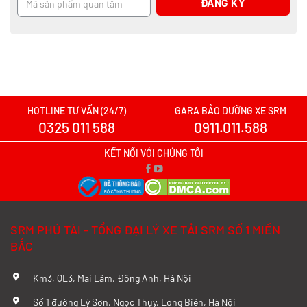
HOTLINE TƯ VẤN (24/7)
GARA BẢO DƯỠNG XE SRM
0325 011 588
0911.011.588
KẾT NỐI VỚI CHÚNG TÔI
SRM PHÚ TÀI - TỔNG ĐẠI LÝ XE TẢI SRM SỐ 1 MIỀN
BẮC
Km3, QL3, Mai Lâm, Đông Anh, Hà Nội
Số 1 đường Lý Sơn, Ngọc Thụy, Long Biên, Hà Nội