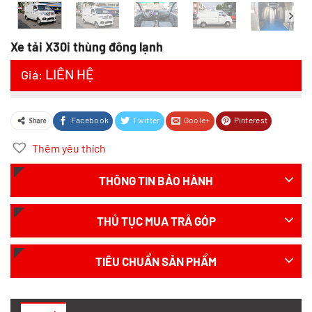
Xe tải X30i thùng đông lạnh
LIÊN HỆ
Giá:
Facebook
Twitter
Goole+
Pinterest
Thêm yêu thích
THÔNG TIN BẢO HÀNH
THỦ TỤC MUA TRẢ GÓP
TIÊU CHUẨN SẢN PHẨM