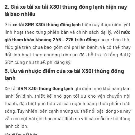
2. Giá xe tải xe tải X30I thùng đông lạnh hiện nay
là bao nhiêu
Giá
xe tải SRM X30i thùng đông lạnh
hiện nay được niêm yết
linh hoạt theo từng phiên bản và chính sách đại lý, với
mức
giá tham khảo khoảng 245 – 275 triệu đồng
cho xe bản thô.
Mức giá trên chưa bao gồm chi phí lăn bánh, và có thể thay
đổi linh hoạt theo chương trình ưu đãi, hỗ trợ từ tổng đại lý
SRM cũng như thuế, phí đăng ký.
3. Ưu và nhược điểm của xe tải X30I thùng đông
lạnh
Xe tải
SRM X30i thùng đông lạnh
ghi điểm nhờ khả năng làm
lạnh ổn định, thiết kế nhỏ gọn tối ưu cho vận chuyển nội
thành, đặc biệt phù hợp với các ngành hàng thực phẩm tươi
sống. Tuy nhiên, bên cạnh những ưu thế nổi bật, dòng xe này
vẫn có một vài giới hạn nhất định so với các mẫu xe tải đông
lạnh cỡ lớn.
Ưu điểm nổi bật