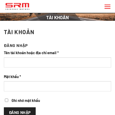
Chuyển
đến
nội
TÀI KHOẢN
dung
TÀI KHOẢN
ĐĂNG NHẬP
Tên tài khoản hoặc địa chỉ email
*
Mật khẩu
*
Ghi nhớ mật khẩu
ĐĂNG NHẬP