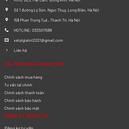
Số 1 đường Lý Sơn, Ngọc Thụy, Long Biên, Hà Nội
158 Phan Trọng Tuệ , Thanh Trì, Hà Nội
HOTLINE: 0325011588
xetaigiatot2021@gmail.com
Liên hệ
HỖ TRỢ KHÁCH HÀNG SRM
Chính sách mua hàng
Tư vấn tài chính
Chính sách thanh toán
Chính sách bảo hành
Chính sách bảo mật
ĐĂNG KÝ NHẬN TIN
Đăng ký tư vấn