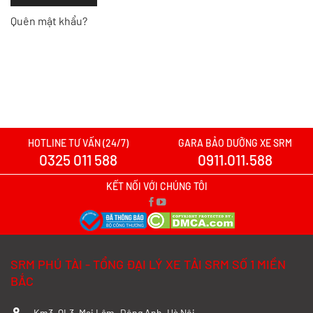
Quên mật khẩu?
HOTLINE TƯ VẤN (24/7)
GARA BẢO DƯỠNG XE SRM
0325 011 588
0911.011.588
KẾT NỐI VỚI CHÚNG TÔI
SRM PHÚ TÀI - TỔNG ĐẠI LÝ XE TẢI SRM SỐ 1 MIỀN
BẮC
Km3, QL3, Mai Lâm, Đông Anh, Hà Nội