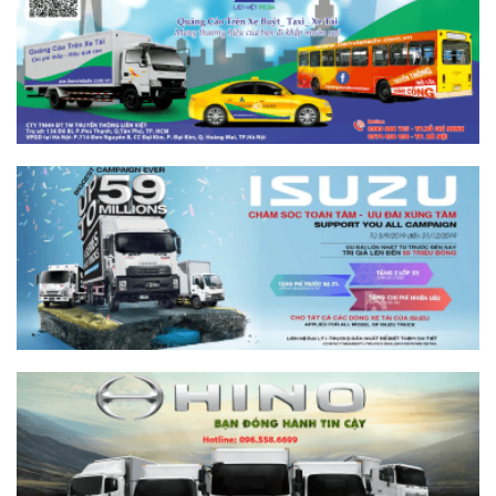
Xem chi tiết >>
So sánh xe tải SRM T35 và SRM K990:
Khác biệt gì và chọn sao cho đúng?
Xem chi tiết >>
So sánh xe tải SRM T35 và Tera 100s:
Nên chọn dòng nào?
Xem chi tiết >>
Nên mua xe tải SRM T30 vs Suzuki Carry
Pro? So sánh chi tiết
Xem chi tiết >>