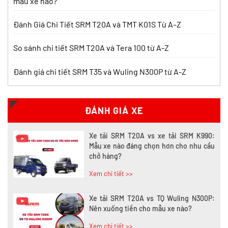
mẫu xe nào?
Nên mua xe tải SRM T30 vs Suzuki Carry
Pro? So sánh chi tiết
Đánh Giá Chi Tiết SRM T20A và TMT K01S Từ A–Z
Xem chi tiết >>
So sánh chi tiết SRM T20A và Tera 100 từ A-Z
Đánh giá chi tiết SRM T35 và Wuling N300P từ A-Z
Nên mua xe tải SRM T30 hay Tera 100?
Tìm hiểu chi tiết
Xem chi tiết >>
ĐÁNH GIÁ XE
Xe tải SRM T20A vs xe tải SRM K990:
Mẫu xe nào đáng chọn hơn cho nhu cầu
chở hàng?
Xem chi tiết >>
Xe tải SRM T20A vs TQ Wuling N300P:
Nên xuống tiền cho mẫu xe nào?
Xem chi tiết >>