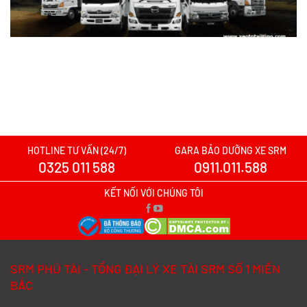
Nên mua xe tải SRM T30 hay Tera 100?
Tìm hiểu chi tiết
Xem chi tiết >>
Xe tải SRM T20A vs xe tải SRM K990:
Mẫu xe nào đáng chọn hơn cho nhu cầu
chở hàng?
Xem chi tiết >>
HOTLINE TƯ VẤN (24/7)
GARA BẢO DƯỠNG XE SRM
0325 011 588
0911.011.588
Xe tải SRM T20A vs TQ Wuling N300P:
Nên xuống tiền cho mẫu xe nào?
KẾT NỐI VỚI CHÚNG TÔI
Xem chi tiết >>
Đánh Giá Chi Tiết SRM T20A và TMT
SRM PHÚ TÀI - TỔNG ĐẠI LÝ XE TẢI SRM SỐ 1 MIỀN
K01S Từ A–Z
BẮC
Xem chi tiết >>