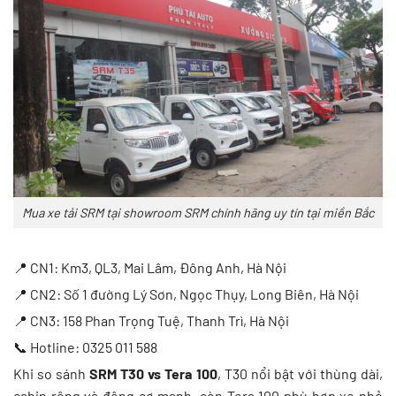
Mua xe tải SRM tại showroom SRM chính hãng uy tín tại miền Bắc
📍 CN1: Km3, QL3, Mai Lâm, Đông Anh, Hà Nội
📍 CN2: Số 1 đường Lý Sơn, Ngọc Thụy, Long Biên, Hà Nội
📍 CN3: 158 Phan Trọng Tuệ, Thanh Trì, Hà Nội
📞 Hotline: 0325 011 588
Khi so sánh
SRM T30 vs Tera 100
, T30 nổi bật với thùng dài,
cabin rộng và động cơ mạnh, còn Tera 100 phù hợp xe nhỏ