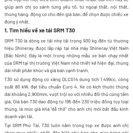
giúp anh chị so sánh từng yếu tố, từ ngoại thất, nội thất,
thùng hàng, động cơ cho đến giá bán, để chọn được chiếc xe
đúng ý nhất.
1. Tìm hiểu về xe tải SRM T30
SRM T30 là dòng xe tải nhẹ tải trọng 930 kg đến từ thương
hiệu Shineray, được lắp ráp tại nhà máy Shineray Việt Nam
(Bắc Ninh). Đây là một trong những mẫu xe bán chạy nhất
của SRM tại thị trường Việt Nam nhờ thiết kế hiện đại, thùng
dài nhất phân khúc và giá bán cạnh tranh.
T30 sử dụng động cơ xăng DLCG14 dung tích 1.499cc, công
suất 80 kW, đạt tiêu chuẩn Euro 4. Xe có kích thước thùng
dài khoảng 2.900mm, vượt trội so với nhiều đối thủ cùng tầm
giá. Giá bán T30 dao động từ 195 đến 230 triệu đồng tùy loại
thùng, là mức giá khá “dễ thở” cho anh chị mới bắt đầu kinh
doanh vận tải.
Tại SRM Phú Tài, T30 luôn nằm trong top xe được anh chị
chọn mua nhiều nhất, đặc biệt phù hợp cho giao hàng nội