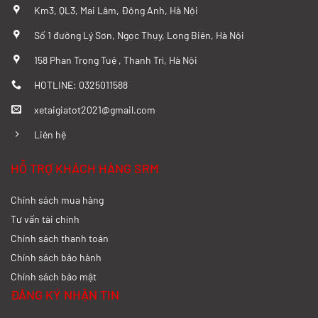
Km3, QL3, Mai Lâm, Đông Anh, Hà Nội
So sánh chi tiết SRM T20A và Tera 100
Số 1 đường Lý Sơn, Ngọc Thụy, Long Biên, Hà Nội
từ A-Z
158 Phan Trọng Tuệ , Thanh Trì, Hà Nội
Xem chi tiết >>
HOTLINE: 0325011588
xetaigiatot2021@gmail.com
Đánh giá chi tiết SRM T35 và Wuling
N300P từ A-Z
Liên hệ
Xem chi tiết >>
HỖ TRỢ KHÁCH HÀNG SRM
Chính sách mua hàng
So sánh xe tải SRM T35 và SRM T50: Nên
nâng tải hay tiết kiệm?
Tư vấn tài chính
Chính sách thanh toán
Xem chi tiết >>
Chính sách bảo hành
Chính sách bảo mật
So sánh xe tải SRM T35 và SRM K990:
ĐĂNG KÝ NHẬN TIN
Khác biệt gì và chọn sao cho đúng?