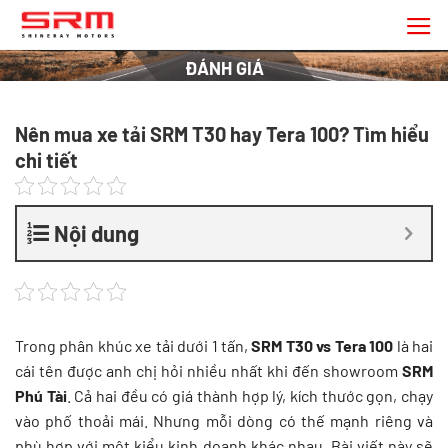
Chuyển
đến
nội
ĐÁNH GIÁ
dung
Nên mua xe tải SRM T30 hay Tera 100? Tìm hiểu
chi tiết
Nội dung
Trong phân khúc xe tải dưới 1 tấn,
SRM T30 vs Tera 100
là hai
cái tên được anh chị hỏi nhiều nhất khi đến showroom
SRM
Phú Tài
. Cả hai đều có giá thành hợp lý, kích thước gọn, chạy
vào phố thoải mái. Nhưng mỗi dòng có thế mạnh riêng và
phù hợp với một kiểu kinh doanh khác nhau. Bài viết này sẽ