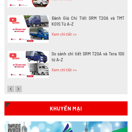
Đánh Giá Chi Tiết SRM T20A và TMT
K01S Từ A–Z
Xem chi tiết >>
So sánh chi tiết SRM T20A và Tera 100
từ A-Z
Xem chi tiết >>
Đánh giá chi tiết SRM T35 và Wuling
N300P từ A-Z
Xem chi tiết >>
KHUYẾN MẠI
So sánh xe tải SRM T35 và SRM T50: Nên
nâng tải hay tiết kiệm?