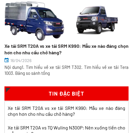
Xe tải SRM T20A vs xe tải SRM K990: Mẫu xe nào đáng chọn
hơn cho nhu cầu chở hàng?
16/04/2026
Nội dung1. Tìm hiểu về xe tải SRM T302. Tìm hiểu về xe tải Tera
So sánh xe tải SRM T35 và SRM K990:
1003. Bảng so sánh tổng
Khác biệt gì và chọn sao cho đúng?
Xem chi tiết >>
TIN ĐẶC BIỆT
So sánh xe tải SRM T35 và Tera 100s:
Xe tải SRM T20A vs xe tải SRM K990: Mẫu xe nào đáng
Nên chọn dòng nào?
chọn hơn cho nhu cầu chở hàng?
Xem chi tiết >>
Xe tải SRM T20A vs TQ Wuling N300P: Nên xuống tiền cho