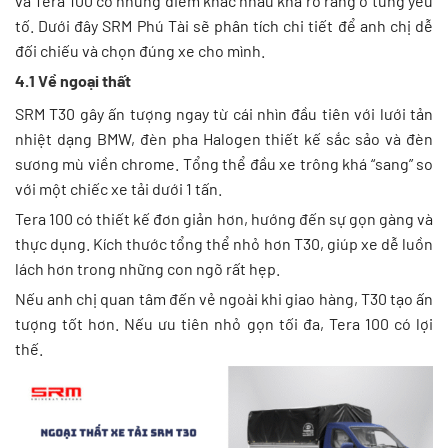
và Tera 100 có những điểm khác nhau khá rõ ràng ở từng yếu
tố. Dưới đây SRM Phú Tài sẽ phân tích chi tiết để anh chị dễ
đối chiếu và chọn đúng xe cho mình.
4.1 Về ngoại thất
SRM T30 gây ấn tượng ngay từ cái nhìn đầu tiên với lưới tản
nhiệt dạng BMW, đèn pha Halogen thiết kế sắc sảo và đèn
sương mù viền chrome. Tổng thể đầu xe trông khá “sang” so
với một chiếc xe tải dưới 1 tấn.
Tera 100 có thiết kế đơn giản hơn, hướng đến sự gọn gàng và
thực dụng. Kích thước tổng thể nhỏ hơn T30, giúp xe dễ luồn
lách hơn trong những con ngõ rất hẹp.
Nếu anh chị quan tâm đến vẻ ngoài khi giao hàng, T30 tạo ấn
tượng tốt hơn. Nếu ưu tiên nhỏ gọn tối đa, Tera 100 có lợi
thế.