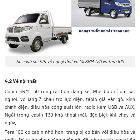
So sánh chi tiết về ngoại thất xe tải SRM T30 vs Tera 100
4.2 Về nội thất
Cabin SRM T30 rộng rãi hơn đáng kể. Ghế bọc nỉ ôm sát
người, vô lăng 3 chấu trợ lực điện, taplo giả vân gỗ, kính
chỉnh điện, điều hòa công suất lớn, radio kèm USB và AUX.
Ngồi trong cabin T30 khá thoải mái, đặc biệt khi chạy cả
ngày.
Tera 100 có cabin nhỏ hơn, trang bị cơ bản với điều hòa và
radio. Đủ dùng cho chặng ngắn nội đô, nhưng nếu chạy liên