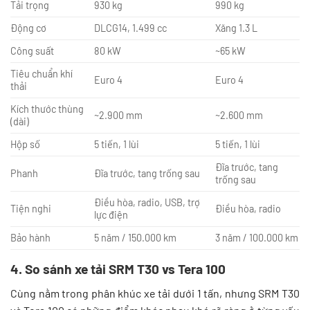
Tải trọng
930 kg
990 kg
Động cơ
DLCG14, 1.499 cc
Xăng 1.3 L
Công suất
80 kW
~65 kW
Tiêu chuẩn khí
Euro 4
Euro 4
thải
Kích thước thùng
~2.900 mm
~2.600 mm
(dài)
Hộp số
5 tiến, 1 lùi
5 tiến, 1 lùi
Đĩa trước, tang
Phanh
Đĩa trước, tang trống sau
trống sau
Điều hòa, radio, USB, trợ
Tiện nghi
Điều hòa, radio
lực điện
Bảo hành
5 năm / 150.000 km
3 năm / 100.000 km
4. So sánh xe tải SRM T30 vs Tera 100
Cùng nằm trong phân khúc xe tải dưới 1 tấn, nhưng SRM T30