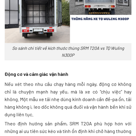
So sánh chi tiết về kích thước thùng SRM T20A vs TQ Wuling
N300P
Động cơ và cảm giác vận hành
Nếu xét theo nhu cầu chạy hàng mỗi ngày, động cơ không
chỉ là chuyện mạnh hay yếu, mà là xe có “chịu việc” hay
không. Một mẫu xe tải nhẹ dùng kinh doanh cần đề-pa ổn, tải
hàng không ì, leo dốc không quá đuối và vận hành bền khi sử
dụng liên tục.
Theo định hướng sản phẩm, SRM T20A phù hợp hơn với
những ai ưu tiên sức kéo và tính ổn định khi chở hàng thường