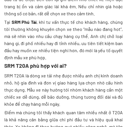
trang bị ổn và cảm giác lái khá êm. Nếu chỉ nhìn giá hoặc
thông số cơ bản, rất dễ chọn xe theo cảm tính.
Tại
SRM Phú Tài
, khi tư vấn thực tế cho khách hàng, chúng
tôi thường không khuyên chọn xe theo “mẫu nào đang hot”,
mà sẽ nhìn vào nhu cầu chạy hàng cụ thể. Anh chị chở loại
hàng gì, đi phố nhiều hay đi tỉnh nhiều, ưu tiên tiết kiệm ban
đầu hay muốn xe nhiều tiện nghi hơn, đó mới là yếu tố quyết
định mẫu xe phù hợp.
SRM T20A phù hợp với ai?
SRM T20A là dòng xe tải nhẹ được nhiều anh chị kinh doanh
nhỏ, hộ gia đình và đơn vị giao hàng lựa chọn nhờ cấu hình
thực dụng. Mẫu xe này hướng tới nhóm khách hàng cần một
chiếc xe dễ dùng, dễ bảo dưỡng, thùng tương đối dài và đủ
khỏe để chạy hàng mỗi ngày.
Điểm mà chúng tôi thấy khách quan tâm nhiều nhất ở T20A
là khả năng cân bằng giữa chi phí đầu tư và hiệu quả khai
thác. Xe không đi theo hướng quá nhiều công nghệ, mà tập