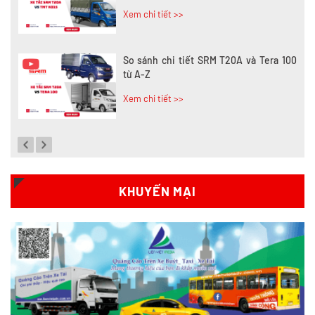
Xem chi tiết >>
So sánh chi tiết SRM T20A và Tera 100
từ A-Z
Xem chi tiết >>
Đánh giá chi tiết SRM T35 và Wuling
N300P từ A-Z
Xem chi tiết >>
KHUYẾN MẠI
So sánh xe tải SRM T35 và SRM T50: Nên
nâng tải hay tiết kiệm?
Xem chi tiết >>
So sánh xe tải SRM T35 và SRM K990: