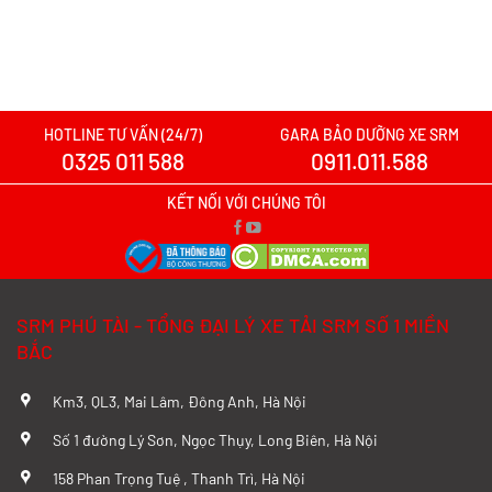
Xe tải SRM T20A vs xe tải SRM K990:
Mẫu xe nào đáng chọn hơn cho nhu cầu
chở hàng?
Xem chi tiết >>
HOTLINE TƯ VẤN (24/7)
GARA BẢO DƯỠNG XE SRM
0325 011 588
0911.011.588
Xe tải SRM T20A vs TQ Wuling N300P:
Nên xuống tiền cho mẫu xe nào?
KẾT NỐI VỚI CHÚNG TÔI
Xem chi tiết >>
Đánh Giá Chi Tiết SRM T20A và TMT
SRM PHÚ TÀI - TỔNG ĐẠI LÝ XE TẢI SRM SỐ 1 MIỀN
K01S Từ A–Z
BẮC
Xem chi tiết >>
Km3, QL3, Mai Lâm, Đông Anh, Hà Nội
So sánh chi tiết SRM T20A và Tera 100
Số 1 đường Lý Sơn, Ngọc Thụy, Long Biên, Hà Nội
từ A-Z
158 Phan Trọng Tuệ , Thanh Trì, Hà Nội