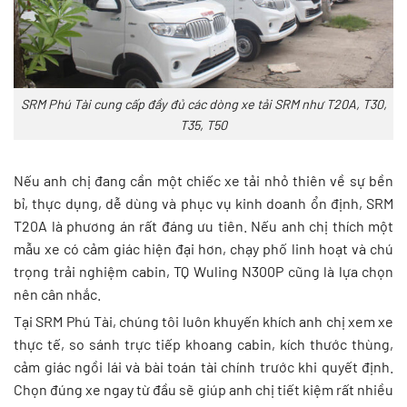
SRM Phú Tài cung cấp đầy đủ các dòng xe tải SRM như T20A, T30,
T35, T50
Nếu anh chị đang cần một chiếc xe tải nhỏ thiên về sự bền
bỉ, thực dụng, dễ dùng và phục vụ kinh doanh ổn định, SRM
T20A là phương án rất đáng ưu tiên. Nếu anh chị thích một
mẫu xe có cảm giác hiện đại hơn, chạy phố linh hoạt và chú
trọng trải nghiệm cabin, TQ Wuling N300P cũng là lựa chọn
nên cân nhắc.
Tại SRM Phú Tài, chúng tôi luôn khuyến khích anh chị xem xe
thực tế, so sánh trực tiếp khoang cabin, kích thước thùng,
cảm giác ngồi lái và bài toán tài chính trước khi quyết định.
Chọn đúng xe ngay từ đầu sẽ giúp anh chị tiết kiệm rất nhiều