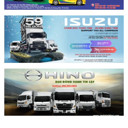
Khác biệt gì và chọn sao cho đúng?
Xem chi tiết >>
So sánh xe tải SRM T35 và Tera 100s:
Nên chọn dòng nào?
Xem chi tiết >>
Nên mua xe tải SRM T30 vs Suzuki Carry
Pro? So sánh chi tiết
Xem chi tiết >>
Nên mua xe tải SRM T30 hay Tera 100?
Tìm hiểu chi tiết
Xem chi tiết >>