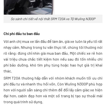
So sánh chi tiết về nội thất SRM T20A vs TQ Wuling N300P
Chi phí đầu tư ban đầu
Với anh chị mua xe lần đầu để làm ăn, giá xe luôn là yếu tố rất
nhạy cảm. Nhưng trong tư vấn thực tế, chúng tôi thường nói
rõ rằng: đừng chỉ nhìn giá mua ban đầu. Một chiếc xe rẻ hơn
vài triệu chưa chắc tiết kiệm hơn nếu sau đó tốn nhiều chi
phí bảo dưỡng, khó tìm phụ tùng hoặc hao hụt giá trị khai
thác.
SRM T20A thường hấp dẫn với nhóm khách muốn tối ưu chi
phí đầu tư và nhanh thu hồi vốn. Còn Wuling N300P phù hợp
hơn với người sẵn sàng chi thêm để đổi lấy cảm giác xe hiện
đại hơn, cabin đẹp hơn và một số trang bị tạo sự thoải mái
trong quá trình sử dụng.