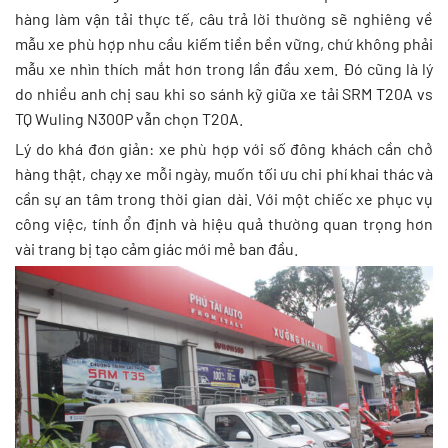
hàng làm vận tải thực tế, câu trả lời thường sẽ nghiêng về
mẫu xe phù hợp nhu cầu kiếm tiền bền vững, chứ không phải
mẫu xe nhìn thích mắt hơn trong lần đầu xem. Đó cũng là lý
do nhiều anh chị sau khi so sánh kỹ giữa xe tải SRM T20A vs
TQ Wuling N300P vẫn chọn T20A.
Lý do khá đơn giản: xe phù hợp với số đông khách cần chở
hàng thật, chạy xe mỗi ngày, muốn tối ưu chi phí khai thác và
cần sự an tâm trong thời gian dài. Với một chiếc xe phục vụ
công việc, tính ổn định và hiệu quả thường quan trọng hơn
vài trang bị tạo cảm giác mới mẻ ban đầu.