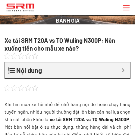
Chuyển
đến
nội
ĐÁNH GIÁ
dung
Xe tải SRM T20A vs TQ Wuling N300P: Nên
xuống tiền cho mẫu xe nào?
Nội dung
Khi tìm mua xe tải nhỏ để chở hàng nội đô hoặc chạy hàng
tuyến ngắn, nhiều người thường đặt lên bàn cân hai lựa chọn
khá sát phân khúc là
xe tải SRM T20A vs TQ Wuling N300P
.
Một bên nổi bật ở sự thực dụng, thùng hàng dài và chi phí
đầu tư dễ chịu; bên còn lại ghi điểm nhờ thiết kế hiện đại,