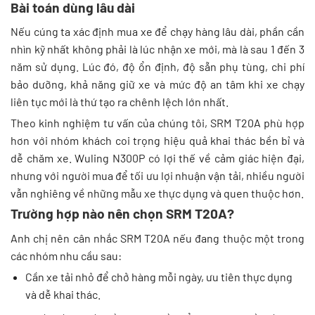
Bài toán dùng lâu dài
Nếu cúng ta xác định mua xe để chạy hàng lâu dài, phần cần
nhìn kỹ nhất không phải là lúc nhận xe mới, mà là sau 1 đến 3
năm sử dụng. Lúc đó, độ ổn định, độ sẵn phụ tùng, chi phí
bảo dưỡng, khả năng giữ xe và mức độ an tâm khi xe chạy
liên tục mới là thứ tạo ra chênh lệch lớn nhất.
Theo kinh nghiệm tư vấn của chúng tôi, SRM T20A phù hợp
hơn với nhóm khách coi trọng hiệu quả khai thác bền bỉ và
dễ chăm xe. Wuling N300P có lợi thế về cảm giác hiện đại,
nhưng với người mua để tối ưu lợi nhuận vận tải, nhiều người
vẫn nghiêng về những mẫu xe thực dụng và quen thuộc hơn.
Trường hợp nào nên chọn SRM T20A?
Anh chị nên cân nhắc SRM T20A nếu đang thuộc một trong
các nhóm nhu cầu sau:
Cần xe tải nhỏ để chở hàng mỗi ngày, ưu tiên thực dụng
và dễ khai thác.