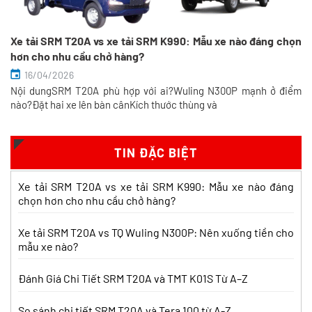
Xe tải SRM T20A vs xe tải SRM K990: Mẫu xe nào đáng chọn
hơn cho nhu cầu chở hàng?
16/04/2026
Nội dungSRM T20A phù hợp với ai?Wuling N300P mạnh ở điểm
So sánh xe tải SRM T35 và SRM K990:
nào?Đặt hai xe lên bàn cânKích thước thùng và
Khác biệt gì và chọn sao cho đúng?
Xem chi tiết >>
TIN ĐẶC BIỆT
So sánh xe tải SRM T35 và Tera 100s:
Xe tải SRM T20A vs xe tải SRM K990: Mẫu xe nào đáng
Nên chọn dòng nào?
chọn hơn cho nhu cầu chở hàng?
Xem chi tiết >>
Xe tải SRM T20A vs TQ Wuling N300P: Nên xuống tiền cho
mẫu xe nào?
Nên mua xe tải SRM T30 vs Suzuki Carry
Pro? So sánh chi tiết
Đánh Giá Chi Tiết SRM T20A và TMT K01S Từ A–Z
Xem chi tiết >>
So sánh chi tiết SRM T20A và Tera 100 từ A-Z