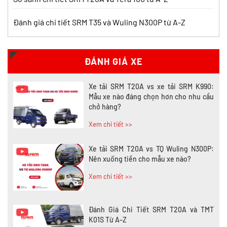
Đánh giá chi tiết SRM T35 và Wuling N300P từ A-Z
Nên mua xe tải SRM T30 hay Tera 100?
Tìm hiểu chi tiết
Xem chi tiết >>
ĐÁNH GIÁ XE
Xe tải SRM T20A vs xe tải SRM K990:
Mẫu xe nào đáng chọn hơn cho nhu cầu
chở hàng?
Xem chi tiết >>
Xe tải SRM T20A vs TQ Wuling N300P:
Nên xuống tiền cho mẫu xe nào?
Xem chi tiết >>
Đánh Giá Chi Tiết SRM T20A và TMT
K01S Từ A–Z