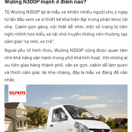
Wuling N300P mạnh ở điểm nào?
TQ Wuling N300P lại là mẫu xe khiến nhiều người chú ý ngay
từ lần đầu xem xe vì thiết kế khá hiện đại trong phân khúc tải
nhẹ. Cabin gọn gàng, nội thất dễ nhìn, một số trang bị tiện
nghi nhỉnh hơn kiểu xe tải nhỏ truyền thống nên thường tạo
cảm giác “xe mới, xe trẻ”.
Ngoài yếu tố hình thức, Wuling N300P cũng được quan tâm
nhờ khả năng vận hành trong phố khá linh hoạt. Với những ai
ưu tiên giao hàng thành phố, cần xe gọn, cabin dễ làm quen
và thích cảm giác lái nhẹ nhàng, đây là mẫu xe đáng để cân
nhắc.