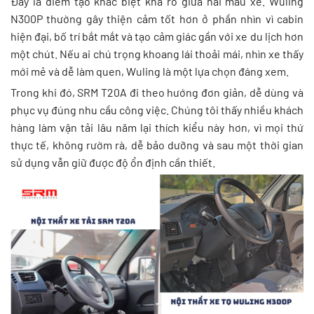
Đây là điểm tạo khác biệt khá rõ giữa hai mẫu xe. Wuling
N300P thường gây thiện cảm tốt hơn ở phần nhìn vì cabin
hiện đại, bố trí bắt mắt và tạo cảm giác gần với xe du lịch hơn
một chút. Nếu ai chú trọng khoang lái thoải mái, nhìn xe thấy
mới mẻ và dễ làm quen, Wuling là một lựa chọn đáng xem.
Trong khi đó, SRM T20A đi theo hướng đơn giản, dễ dùng và
phục vụ đúng nhu cầu công việc. Chúng tôi thấy nhiều khách
hàng làm vận tải lâu năm lại thích kiểu này hơn, vì mọi thứ
thực tế, không rườm rà, dễ bảo dưỡng và sau một thời gian
sử dụng vẫn giữ được độ ổn định cần thiết.