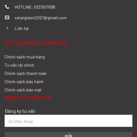
Xem chi tiết >>
HOTLINE: 0325011588
xetaigiatot2021@gmail.com
Đánh giá chi tiết SRM T35 và Wuling
N300P từ A-Z
Liên hệ
Xem chi tiết >>
HỖ TRỢ KHÁCH HÀNG SRM
Chính sách mua hàng
So sánh xe tải SRM T35 và SRM T50: Nên
nâng tải hay tiết kiệm?
Tư vấn tài chính
Chính sách thanh toán
Xem chi tiết >>
Chính sách bảo hành
Chính sách bảo mật
So sánh xe tải SRM T35 và SRM K990:
ĐĂNG KÝ NHẬN TIN
Khác biệt gì và chọn sao cho đúng?
Đăng ký tư vấn
Xem chi tiết >>
So sánh xe tải SRM T35 và Tera 100s: