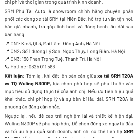
chi phí và thời gian trong quá trình kinh doanh.
SRM Phú Tài Auto là showroom chính hãng chuyên phân
phối các dòng xe tải SRM tại Miền Bắc, hỗ trợ tư vấn tận nơi,
báo giá nhanh, trả góp linh hoạt và đồng hành lâu dài sau
bán hàng.
📍 CN1: Km3, QL3, Mai Lâm, Đông Anh, Hà Nội
📍 CN2: Số 1 đường Lý Sơn, Ngọc Thụy, Long Biên, Hà Nội
📍 CN3: 158 Phan Trọng Tuệ, Thanh Trì, Hà Nội
📞 Hotline: 0325 011 588
Kết luận:
Tóm lại, khi đặt lên bàn cân giữa
xe tải SRM T20A
vs TQ Wuling N300P
, lựa chọn phù hợp sẽ phụ thuộc vào
mục tiêu sử dụng thực tế của anh chị. Nếu ưu tiên hiệu quả
khai thác, chi phí hợp lý và sự bền bỉ lâu dài, SRM T20A là
phương án đáng cân nhắc.
Ngược lại, nếu đề cao trải nghiệm lái và thiết kế hiện đại,
Wuling N300P sẽ phù hợp hơn. Để chọn đúng xe ngay từ đầu
và tối ưu hiệu quả kinh doanh, anh chị có thể liên hệ
SRM