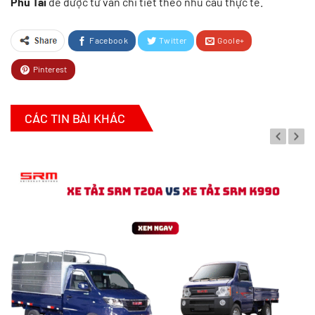
Phú Tài
để được tư vấn chi tiết theo nhu cầu thực tế.
Facebook
Twitter
Goole+
Pinterest
CÁC TIN BÀI KHÁC