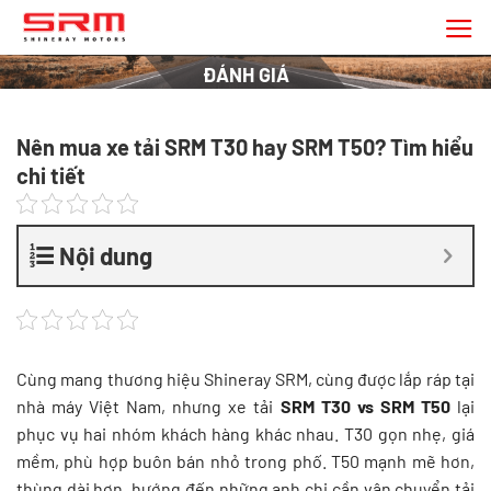
Chuyển
đến
nội
ĐÁNH GIÁ
dung
Nên mua xe tải SRM T30 hay SRM T50? Tìm hiểu
chi tiết
Nội dung
Cùng mang thương hiệu Shineray SRM, cùng được lắp ráp tại
nhà máy Việt Nam, nhưng xe tải
SRM T30 vs SRM T50
lại
phục vụ hai nhóm khách hàng khác nhau. T30 gọn nhẹ, giá
mềm, phù hợp buôn bán nhỏ trong phố. T50 mạnh mẽ hơn,
thùng dài hơn, hướng đến những anh chị cần vận chuyển tải