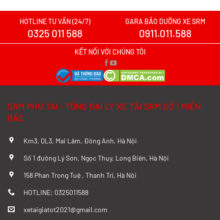
Xem chi tiết >>
HOTLINE TƯ VẤN (24/7)
GARA BẢO DƯỠNG XE SRM
0325 011 588
0911.011.588
Xe tải SRM T20A vs TQ Wuling N300P:
Nên xuống tiền cho mẫu xe nào?
KẾT NỐI VỚI CHÚNG TÔI
Xem chi tiết >>
Đánh Giá Chi Tiết SRM T20A và TMT
SRM PHÚ TÀI - TỔNG ĐẠI LÝ XE TẢI SRM SỐ 1 MIỀN
K01S Từ A–Z
BẮC
Xem chi tiết >>
Km3, QL3, Mai Lâm, Đông Anh, Hà Nội
So sánh chi tiết SRM T20A và Tera 100
Số 1 đường Lý Sơn, Ngọc Thụy, Long Biên, Hà Nội
từ A-Z
158 Phan Trọng Tuệ , Thanh Trì, Hà Nội
Xem chi tiết >>
HOTLINE: 0325011588
xetaigiatot2021@gmail.com
Đánh giá chi tiết SRM T35 và Wuling