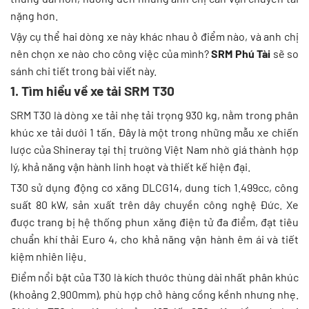
nặng hơn.
Vậy cụ thể hai dòng xe này khác nhau ở điểm nào, và anh chị
nên chọn xe nào cho công việc của mình?
SRM Phú Tài
sẽ so
sánh chi tiết trong bài viết này.
1. Tìm hiểu về xe tải SRM T30
SRM T30 là dòng xe tải nhẹ tải trọng 930 kg, nằm trong phân
khúc xe tải dưới 1 tấn. Đây là một trong những mẫu xe chiến
lược của Shineray tại thị trường Việt Nam nhờ giá thành hợp
lý, khả năng vận hành linh hoạt và thiết kế hiện đại.
T30 sử dụng động cơ xăng DLCG14, dung tích 1.499cc, công
suất 80 kW, sản xuất trên dây chuyền công nghệ Đức. Xe
được trang bị hệ thống phun xăng điện tử đa điểm, đạt tiêu
chuẩn khí thải Euro 4, cho khả năng vận hành êm ái và tiết
kiệm nhiên liệu.
Điểm nổi bật của T30 là kích thước thùng dài nhất phân khúc
(khoảng 2.900mm), phù hợp chở hàng cồng kềnh nhưng nhẹ.