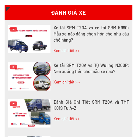
Xem chi tiết >>
ĐÁNH GIÁ XE
Xe tải SRM T20A vs xe tải SRM K990:
Mẫu xe nào đáng chọn hơn cho nhu cầu
chở hàng?
Xem chi tiết >>
Xe tải SRM T20A vs TQ Wuling N300P:
Nên xuống tiền cho mẫu xe nào?
Xem chi tiết >>
Đánh Giá Chi Tiết SRM T20A và TMT
K01S Từ A–Z
Xem chi tiết >>