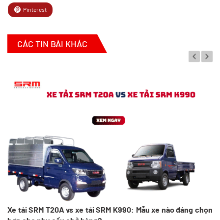
Pinterest
CÁC TIN BÀI KHÁC
Xe tải SRM T20A vs xe tải SRM K990: Mẫu xe nào đáng chọn