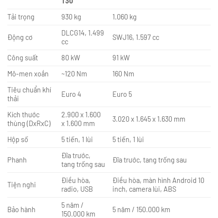
T30
Tải trọng
930 kg
1.060 kg
DLCG14, 1.499
Động cơ
SWJ16, 1.597 cc
cc
Công suất
80 kW
91 kW
Mô-men xoắn
~120 Nm
160 Nm
Tiêu chuẩn khí
Euro 4
Euro 5
thải
Kích thước
2.900 x 1.600
3.020 x 1.645 x 1.630 mm
thùng (DxRxC)
x 1.600 mm
Hộp số
5 tiến, 1 lùi
5 tiến, 1 lùi
Đĩa trước,
Phanh
Đĩa trước, tang trống sau
tang trống sau
Điều hòa,
Điều hòa, màn hình Android 10
Tiện nghi
radio, USB
inch, camera lùi, ABS
5 năm /
Bảo hành
5 năm / 150.000 km
150.000 km