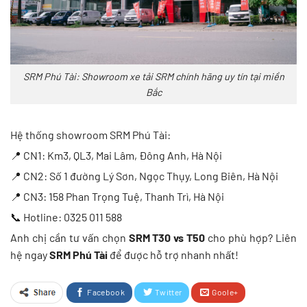
SRM Phú Tài: Showroom xe tải SRM chính hãng uy tín tại miền
Bắc
Hệ thống showroom SRM Phú Tài:
📍 CN1: Km3, QL3, Mai Lâm, Đông Anh, Hà Nội
📍 CN2: Số 1 đường Lý Sơn, Ngọc Thụy, Long Biên, Hà Nội
📍 CN3: 158 Phan Trọng Tuệ, Thanh Trì, Hà Nội
📞 Hotline: 0325 011 588
Anh chị cần tư vấn chọn
SRM T30 vs T50
cho phù hợp? Liên
hệ ngay
SRM Phú Tài
để được hỗ trợ nhanh nhất!
Facebook
Twitter
Goole+