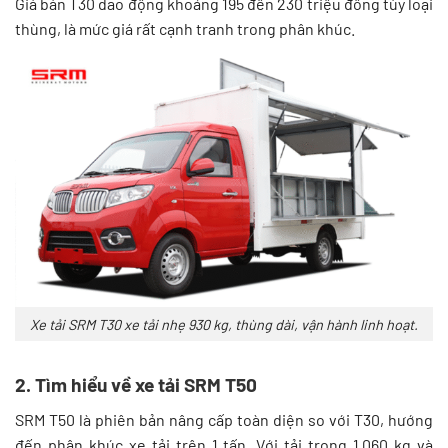
Giá bán T30 dao động khoảng 195 đến 230 triệu đồng tùy loại
thùng, là mức giá rất cạnh tranh trong phân khúc.
Xe tải SRM T30 xe tải nhẹ 930 kg, thùng dài, vận hành linh hoạt.
2. Tìm hiểu về xe tải SRM T50
SRM T50 là phiên bản nâng cấp toàn diện so với T30, hướng
đến phân khúc xe tải trên 1 tấn. Với tải trọng 1.060 kg và