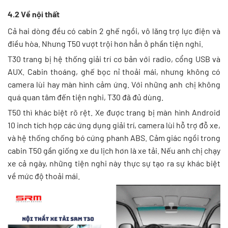
4.2 Về nội thất
Cả hai dòng đều có cabin 2 ghế ngồi, vô lăng trợ lực điện và
điều hòa. Nhưng T50 vượt trội hơn hẳn ở phần tiện nghi.
T30 trang bị hệ thống giải trí cơ bản với radio, cổng USB và
AUX. Cabin thoáng, ghế bọc nỉ thoải mái, nhưng không có
camera lùi hay màn hình cảm ứng. Với những anh chị không
quá quan tâm đến tiện nghi, T30 đã đủ dùng.
T50 thì khác biệt rõ rệt. Xe được trang bị màn hình Android
10 inch tích hợp các ứng dụng giải trí, camera lùi hỗ trợ đỗ xe,
và hệ thống chống bó cứng phanh ABS. Cảm giác ngồi trong
cabin T50 gần giống xe du lịch hơn là xe tải. Nếu anh chị chạy
xe cả ngày, những tiện nghi này thực sự tạo ra sự khác biệt
về mức độ thoải mái.