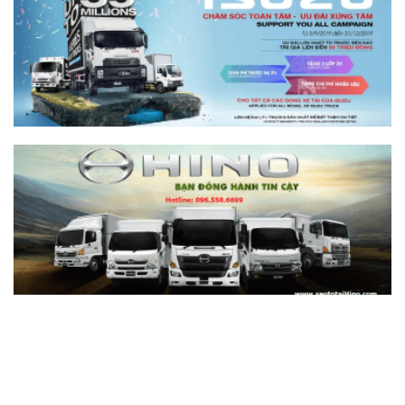
So sánh xe tải SRM T35 và Tera 100s:
Nên chọn dòng nào?
Xem chi tiết >>
Nên mua xe tải SRM T30 vs Suzuki Carry
Pro? So sánh chi tiết
Xem chi tiết >>
Nên mua xe tải SRM T30 hay Tera 100?
Tìm hiểu chi tiết
Xem chi tiết >>
Xe tải SRM T20A vs xe tải SRM K990:
Mẫu xe nào đáng chọn hơn cho nhu cầu
chở hàng?