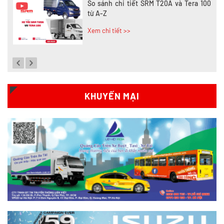
So sánh chi tiết SRM T20A và Tera 100
từ A-Z
Xem chi tiết >>
Đánh giá chi tiết SRM T35 và Wuling
N300P từ A-Z
Xem chi tiết >>
KHUYẾN MẠI
So sánh xe tải SRM T35 và SRM T50: Nên
nâng tải hay tiết kiệm?
Xem chi tiết >>
So sánh xe tải SRM T35 và SRM K990:
Khác biệt gì và chọn sao cho đúng?
Xem chi tiết >>