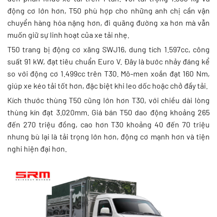
động cơ lớn hơn, T50 phù hợp cho những anh chị cần vận
chuyển hàng hóa nặng hơn, đi quãng đường xa hơn mà vẫn
muốn giữ sự linh hoạt của xe tải nhẹ.
T50 trang bị động cơ xăng SWJ16, dung tích 1.597cc, công
suất 91 kW, đạt tiêu chuẩn Euro V. Đây là bước nhảy đáng kể
so với động cơ 1.499cc trên T30. Mô-men xoắn đạt 160 Nm,
giúp xe kéo tải tốt hơn, đặc biệt khi leo dốc hoặc chở đầy tải.
Kích thước thùng T50 cũng lớn hơn T30, với chiều dài lòng
thùng kín đạt 3.020mm. Giá bán T50 dao động khoảng 265
đến 270 triệu đồng, cao hơn T30 khoảng 40 đến 70 triệu
nhưng bù lại là tải trọng lớn hơn, động cơ mạnh hơn và tiện
nghi hiện đại hơn.