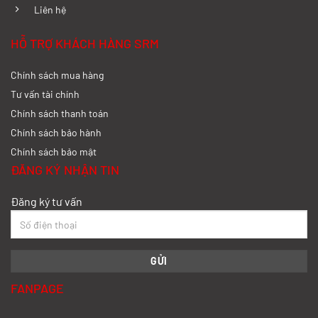
N300P từ A-Z
Liên hệ
Xem chi tiết >>
HỖ TRỢ KHÁCH HÀNG SRM
Chính sách mua hàng
So sánh xe tải SRM T35 và SRM T50: Nên
nâng tải hay tiết kiệm?
Tư vấn tài chính
Chính sách thanh toán
Xem chi tiết >>
Chính sách bảo hành
Chính sách bảo mật
So sánh xe tải SRM T35 và SRM K990:
ĐĂNG KÝ NHẬN TIN
Khác biệt gì và chọn sao cho đúng?
Đăng ký tư vấn
Xem chi tiết >>
So sánh xe tải SRM T35 và Tera 100s:
Nên chọn dòng nào?
FANPAGE
Xem chi tiết >>