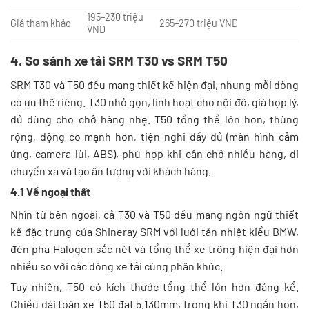
195–230 triệu
Giá tham khảo
265–270 triệu VND
VND
4. So sánh xe tải SRM T30 vs SRM T50
SRM T30 và T50 đều mang thiết kế hiện đại, nhưng mỗi dòng
có ưu thế riêng. T30 nhỏ gọn, linh hoạt cho nội đô, giá hợp lý,
đủ dùng cho chở hàng nhẹ. T50 tổng thể lớn hơn, thùng
rộng, động cơ mạnh hơn, tiện nghi đầy đủ (màn hình cảm
ứng, camera lùi, ABS), phù hợp khi cần chở nhiều hàng, di
chuyển xa và tạo ấn tượng với khách hàng.
4.1 Về ngoại thất
Nhìn từ bên ngoài, cả T30 và T50 đều mang ngôn ngữ thiết
kế đặc trưng của Shineray SRM với lưới tản nhiệt kiểu BMW,
đèn pha Halogen sắc nét và tổng thể xe trông hiện đại hơn
nhiều so với các dòng xe tải cùng phân khúc.
Tuy nhiên, T50 có kích thước tổng thể lớn hơn đáng kể.
Chiều dài toàn xe T50 đạt 5.130mm, trong khi T30 ngắn hơn,