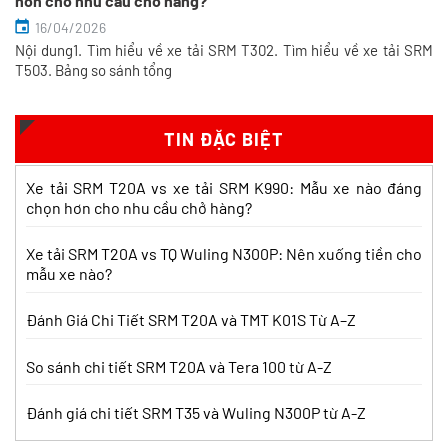
hơn cho nhu cầu chở hàng?
16/04/2026
Nội dung1. Tìm hiểu về xe tải SRM T302. Tìm hiểu về xe tải SRM
So sánh xe tải SRM T35 và SRM K990:
T503. Bảng so sánh tổng
Khác biệt gì và chọn sao cho đúng?
Xem chi tiết >>
TIN ĐẶC BIỆT
So sánh xe tải SRM T35 và Tera 100s:
Xe tải SRM T20A vs xe tải SRM K990: Mẫu xe nào đáng
Nên chọn dòng nào?
chọn hơn cho nhu cầu chở hàng?
Xem chi tiết >>
Xe tải SRM T20A vs TQ Wuling N300P: Nên xuống tiền cho
mẫu xe nào?
Nên mua xe tải SRM T30 vs Suzuki Carry
Pro? So sánh chi tiết
Đánh Giá Chi Tiết SRM T20A và TMT K01S Từ A–Z
Xem chi tiết >>
So sánh chi tiết SRM T20A và Tera 100 từ A-Z
Đánh giá chi tiết SRM T35 và Wuling N300P từ A-Z
Nên mua xe tải SRM T30 hay Tera 100?
Tìm hiểu chi tiết