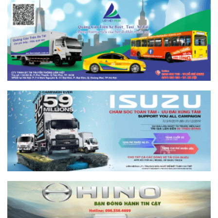
So sánh xe tải SRM T35 và SRM T50: Nên
nâng tải hay tiết kiệm?
Xem chi tiết >>
So sánh xe tải SRM T35 và SRM K990:
Khác biệt gì và chọn sao cho đúng?
Xem chi tiết >>
So sánh xe tải SRM T35 và Tera 100s:
Nên chọn dòng nào?
Xem chi tiết >>
Nên mua xe tải SRM T30 vs Suzuki Carry
Pro? So sánh chi tiết
Xem chi tiết >>