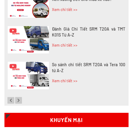
Xem chi tiết >>
Đánh Giá Chi Tiết SRM T20A và TMT
K01S Từ A–Z
Xem chi tiết >>
So sánh chi tiết SRM T20A và Tera 100
từ A-Z
Xem chi tiết >>
Đánh giá chi tiết SRM T35 và Wuling
N300P từ A-Z
Xem chi tiết >>
KHUYẾN MẠI