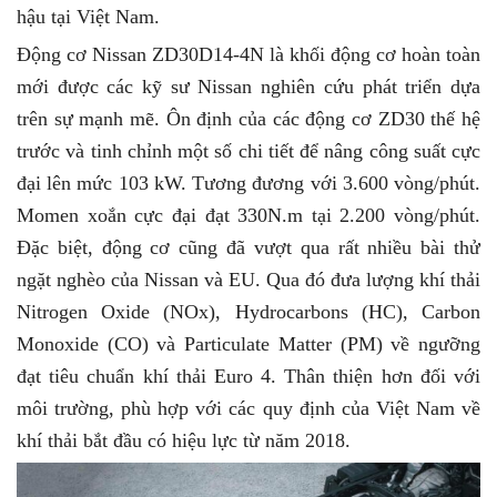
hậu tại Việt Nam.
Động cơ Nissan ZD30D14-4N là khối động cơ hoàn toàn
mới được các kỹ sư Nissan nghiên cứu phát triển dựa
trên sự mạnh mẽ. Ôn định của các động cơ ZD30 thế hệ
trước và tinh chỉnh một số chi tiết để nâng công suất cực
đại lên mức 103 kW. Tương đương với 3.600 vòng/phút.
Momen xoắn cực đại đạt 330N.m tại 2.200 vòng/phút.
Đặc biệt, động cơ cũng đã vượt qua rất nhiều bài thử
ngặt nghèo của Nissan và EU. Qua đó đưa lượng khí thải
Nitrogen Oxide (NOx), Hydrocarbons (HC), Carbon
Monoxide (CO) và Particulate Matter (PM) về ngưỡng
đạt tiêu chuẩn khí thải Euro 4. Thân thiện hơn đối với
môi trường, phù hợp với các quy định của Việt Nam về
khí thải bắt đầu có hiệu lực từ năm 2018.