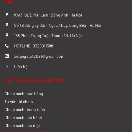
BẮC
Xem chi tiết >>
Km3, QL3, Mai Lâm, Đông Anh, Hà Nội
So sánh chi tiết SRM T20A và Tera 100
Số 1 đường Lý Sơn, Ngọc Thụy, Long Biên, Hà Nội
từ A-Z
158 Phan Trọng Tuệ , Thanh Trì, Hà Nội
Xem chi tiết >>
HOTLINE: 0325011588
xetaigiatot2021@gmail.com
Đánh giá chi tiết SRM T35 và Wuling
N300P từ A-Z
Liên hệ
Xem chi tiết >>
HỖ TRỢ KHÁCH HÀNG SRM
Chính sách mua hàng
So sánh xe tải SRM T35 và SRM T50: Nên
nâng tải hay tiết kiệm?
Tư vấn tài chính
Chính sách thanh toán
Xem chi tiết >>
Chính sách bảo hành
Chính sách bảo mật
So sánh xe tải SRM T35 và SRM K990: