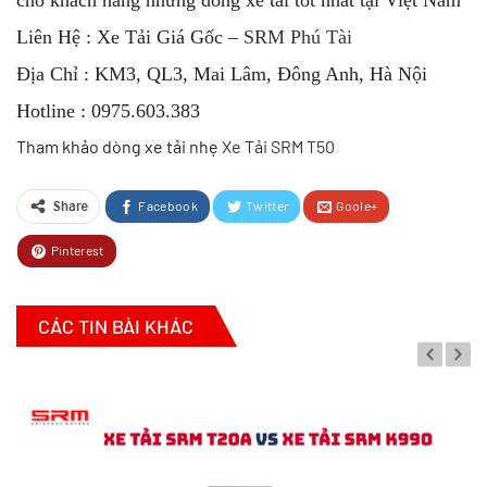
cho khách hàng những dòng xe tải tốt nhất tại Việt Nam
Liên Hệ : Xe Tải Giá Gốc –
SRM Phú Tài
Địa Chỉ : KM3, QL3, Mai Lâm, Đông Anh, Hà Nội
Hotline : 0975.603.383
Tham khảo dòng xe tải nhẹ
Xe Tải SRM T50
Facebook
Twitter
Goole+
Pinterest
CÁC TIN BÀI KHÁC