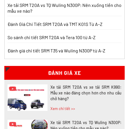
Xe tải SRM T20A vs TQ Wuling N300P: Nên xuống tiền cho
mẫu xe nào?
Nên mua xe tải SRM T30 vs Suzuki Carry
Pro? So sánh chi tiết
Đánh Giá Chi Tiết SRM T20A và TMT K01S Từ A–Z
Xem chi tiết >>
So sánh chi tiết SRM T20A và Tera 100 từ A-Z
Đánh giá chi tiết SRM T35 và Wuling N300P từ A-Z
Nên mua xe tải SRM T30 hay Tera 100?
Tìm hiểu chi tiết
Xem chi tiết >>
ĐÁNH GIÁ XE
Xe tải SRM T20A vs xe tải SRM K990:
Mẫu xe nào đáng chọn hơn cho nhu cầu
chở hàng?
Xem chi tiết >>
Xe tải SRM T20A vs TQ Wuling N300P:
Nên xuống tiền cho mẫu xe nào?