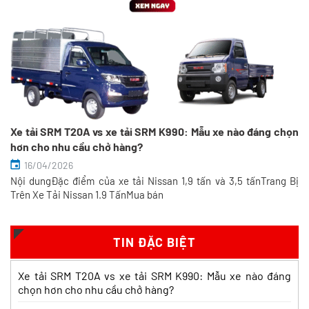
Xe tải SRM T20A vs xe tải SRM K990: Mẫu xe nào đáng chọn
hơn cho nhu cầu chở hàng?
16/04/2026
Nội dungĐặc điểm của xe tải Nissan 1,9 tấn và 3,5 tấnTrang Bị
So sánh xe tải SRM T35 và SRM K990:
Trên Xe Tải Nissan 1.9 TấnMua bán
Khác biệt gì và chọn sao cho đúng?
Xem chi tiết >>
TIN ĐẶC BIỆT
So sánh xe tải SRM T35 và Tera 100s:
Xe tải SRM T20A vs xe tải SRM K990: Mẫu xe nào đáng
Nên chọn dòng nào?
chọn hơn cho nhu cầu chở hàng?
Xem chi tiết >>