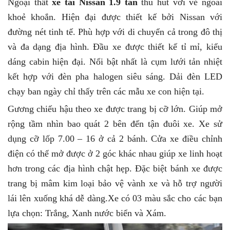
Ngoại thất
xe tải Nissan 1.9 tấn
thu hút với vẻ ngoài
khoẻ khoắn. Hiện đại được thiết kế bởi Nissan với
đường nét tinh tế. Phù hợp với di chuyển cả trong đô thị
và đa dạng địa hình. Đầu xe được thiết kế tỉ mỉ, kiểu
dáng cabin hiện đại. Nổi bật nhất là cụm lưới tản nhiệt
kết hợp với đèn pha halogen siêu sáng. Dải đèn LED
chạy ban ngày chỉ thấy trên các mẫu xe con hiện tại.
Gương chiếu hậu theo xe được trang bị cỡ lớn. Giúp mở
rộng tầm nhìn bao quát 2 bên đến tận đuôi xe. Xe sử
dụng cỡ lốp 7.00 – 16 ở cả 2 bánh. Cửa xe điều chỉnh
điện có thể mở được ở 2 góc khác nhau giúp xe linh hoạt
hơn trong các địa hình chật hẹp. Đặc biệt bánh xe được
trang bị mâm kim loại bảo vệ vành xe và hỗ trợ người
lái lên xuống khá dễ dàng.Xe có 03 màu sắc cho các bạn
lựa chọn: Trắng, Xanh nước biển và Xám.