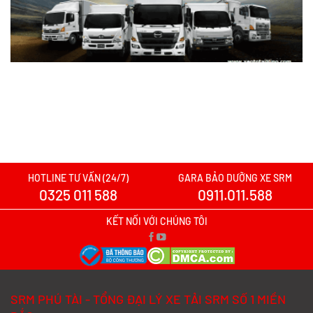
Nên mua xe tải SRM T30 hay Tera 100?
Tìm hiểu chi tiết
Xem chi tiết >>
Xe tải SRM T20A vs xe tải SRM K990:
Mẫu xe nào đáng chọn hơn cho nhu cầu
chở hàng?
Xem chi tiết >>
HOTLINE TƯ VẤN (24/7)
GARA BẢO DƯỠNG XE SRM
0325 011 588
0911.011.588
Xe tải SRM T20A vs TQ Wuling N300P:
Nên xuống tiền cho mẫu xe nào?
KẾT NỐI VỚI CHÚNG TÔI
Xem chi tiết >>
Đánh Giá Chi Tiết SRM T20A và TMT
SRM PHÚ TÀI - TỔNG ĐẠI LÝ XE TẢI SRM SỐ 1 MIỀN
K01S Từ A–Z