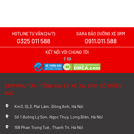
SRM T10 Thùng Lửng Tải
Xăng
Giá: Liên hệ
HOTLINE TƯ VẤN (24/7)
GARA BẢO DƯỠNG XE SRM
0325 011 588
0911.011.588
KẾT NỐI VỚI CHÚNG TÔI
SRM PHÚ TÀI - TỔNG ĐẠI LÝ XE TẢI SRM SỐ 1 MIỀN
BẮC
Km3, QL3, Mai Lâm, Đông Anh, Hà Nội
Số 1 đường Lý Sơn, Ngọc Thụy, Long Biên, Hà Nội
Xe Tải Van SRM X30L V5: Giải Pháp Chở Hàng Linh Hoạt, Tiết
Kiệm Cho Kinh Doanh
158 Phan Trọng Tuệ , Thanh Trì, Hà Nội