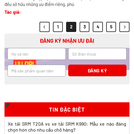
đều sở hữu những ưu điểm riêng, phù
Tác giả:
1
2
3
4
5
ĐĂNG KÝ NHẬN ƯU ĐÃI
Xe tải SRM T20a thùng kín
Xăng
Giá: Liên hệ
TIN ĐẶC BIỆT
Xe tải SRM T20A vs xe tải SRM K990: Mẫu xe nào đáng
chọn hơn cho nhu cầu chở hàng?