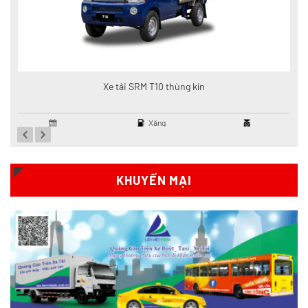
Xe tải SRM T10 thùng kín
Xăng
Giá: Liên hệ
KHUYẾN MẠI