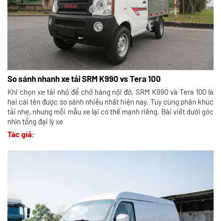
So sánh nhanh xe tải SRM K990 vs Tera 100
Khi chọn xe tải nhỏ để chở hàng nội đô, SRM K990 và Tera 100 là
hai cái tên được so sánh nhiều nhất hiện nay. Tuy cùng phân khúc
tải nhẹ, nhưng mỗi mẫu xe lại có thế mạnh riêng. Bài viết dưới góc
nhìn tổng đại lý xe
Tác giả: