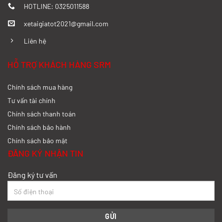
Xăng
HOTLINE: 0325011588
xetaigiatot2021@gmail.com
Giá: Liên hệ
Liên hệ
HỖ TRỢ KHÁCH HÀNG SRM
Chính sách mua hàng
Tư vấn tài chính
Chính sách thanh toán
Chính sách bảo hành
Chính sách bảo mật
ĐĂNG KÝ NHẬN TIN
Đăng ký tư vấn
Xe tải Ben SRM T15