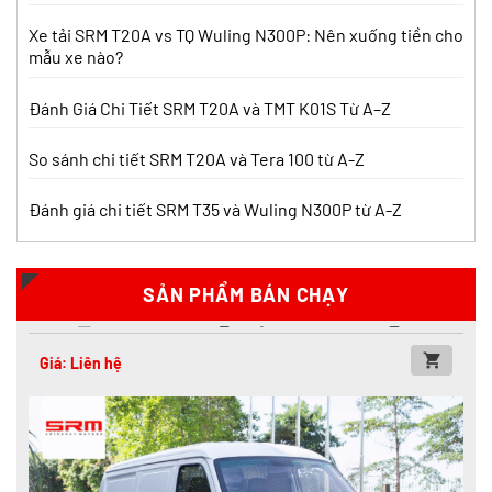
Xe tải SRM T20A vs TQ Wuling N300P: Nên xuống tiền cho
mẫu xe nào?
Đánh Giá Chi Tiết SRM T20A và TMT K01S Từ A–Z
So sánh chi tiết SRM T20A và Tera 100 từ A-Z
Đánh giá chi tiết SRM T35 và Wuling N300P từ A-Z
Xe tải SRM T20a thùng mui bạt
SẢN PHẨM BÁN CHẠY
Xăng
Giá: Liên hệ