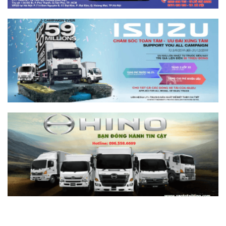
Khác biệt gì và chọn sao cho đúng?
Xem chi tiết >>
So sánh xe tải SRM T35 và Tera 100s:
Nên chọn dòng nào?
Xem chi tiết >>
Nên mua xe tải SRM T30 vs Suzuki Carry
Pro? So sánh chi tiết
Xem chi tiết >>
Nên mua xe tải SRM T30 hay Tera 100?
Tìm hiểu chi tiết
Xem chi tiết >>