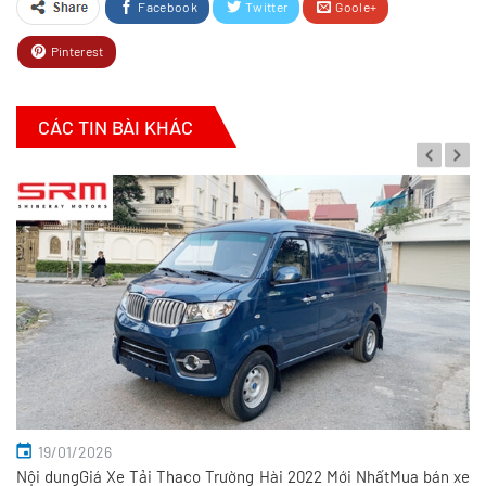
Facebook
Twitter
Goole+
Pinterest
CÁC TIN BÀI KHÁC
19/01/2026
Nội dungGiá Xe Tải Thaco Trường Hài 2022 Mới NhấtMua bán xe