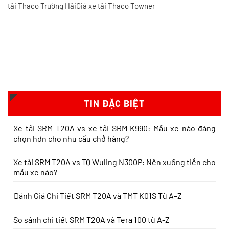
tải Thaco Trường HảiGiá xe tải Thaco Towner
So sánh xe tải SRM T35 và SRM K990:
Khác biệt gì và chọn sao cho đúng?
Xem chi tiết >>
TIN ĐẶC BIỆT
So sánh xe tải SRM T35 và Tera 100s:
Xe tải SRM T20A vs xe tải SRM K990: Mẫu xe nào đáng
Nên chọn dòng nào?
chọn hơn cho nhu cầu chở hàng?
Xem chi tiết >>
Xe tải SRM T20A vs TQ Wuling N300P: Nên xuống tiền cho
mẫu xe nào?
Nên mua xe tải SRM T30 vs Suzuki Carry
Pro? So sánh chi tiết
Đánh Giá Chi Tiết SRM T20A và TMT K01S Từ A–Z
Xem chi tiết >>
So sánh chi tiết SRM T20A và Tera 100 từ A-Z