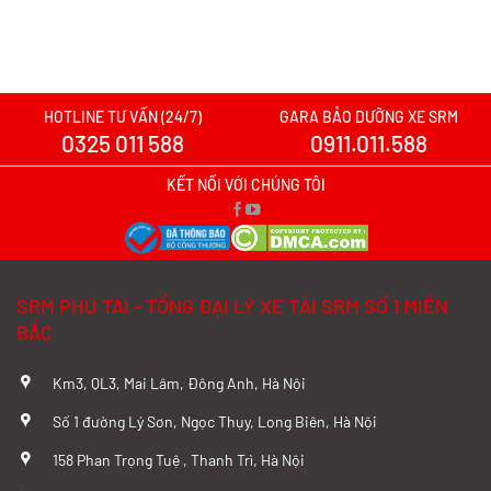
Xe tải SRM T20A vs xe tải SRM K990:
Mẫu xe nào đáng chọn hơn cho nhu cầu
chở hàng?
Xem chi tiết >>
HOTLINE TƯ VẤN (24/7)
GARA BẢO DƯỠNG XE SRM
0325 011 588
0911.011.588
Xe tải SRM T20A vs TQ Wuling N300P:
Nên xuống tiền cho mẫu xe nào?
KẾT NỐI VỚI CHÚNG TÔI
Xem chi tiết >>
Đánh Giá Chi Tiết SRM T20A và TMT
SRM PHÚ TÀI - TỔNG ĐẠI LÝ XE TẢI SRM SỐ 1 MIỀN
K01S Từ A–Z
BẮC
Xem chi tiết >>
Km3, QL3, Mai Lâm, Đông Anh, Hà Nội
So sánh chi tiết SRM T20A và Tera 100
Số 1 đường Lý Sơn, Ngọc Thụy, Long Biên, Hà Nội
từ A-Z
158 Phan Trọng Tuệ , Thanh Trì, Hà Nội
Xem chi tiết >>