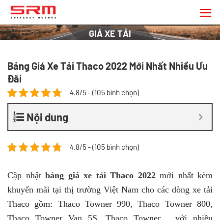
Chuyển
đến
nội
GIÁ XE TẢI
dung
Bảng Giá Xe Tải Thaco 2022 Mới Nhất Nhiều Ưu
Đãi
4.8/5 - (105 bình chọn)
Nội dung
4.8/5 - (105 bình chọn)
Cập nhật
bảng giá xe tải Thaco 2022
mới nhất kèm
khuyến mãi tại thị trường Việt Nam cho các dòng xe tải
Thaco gồm: Thaco Towner 990, Thaco Towner 800,
Thaco Towner Van 5S, Thaco Towner… với nhiều