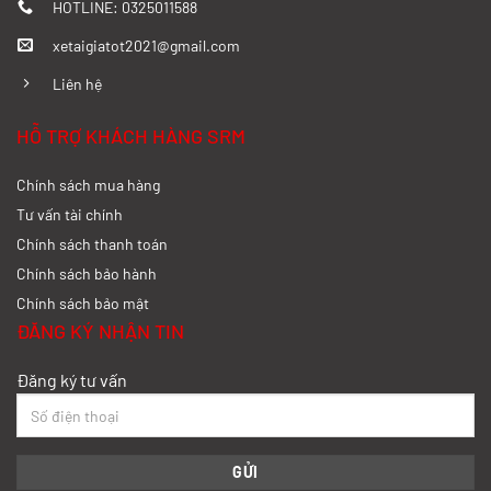
HOTLINE: 0325011588
xetaigiatot2021@gmail.com
Đánh giá chi tiết SRM T35 và Wuling
N300P từ A-Z
Liên hệ
Xem chi tiết >>
HỖ TRỢ KHÁCH HÀNG SRM
Chính sách mua hàng
So sánh xe tải SRM T35 và SRM T50: Nên
nâng tải hay tiết kiệm?
Tư vấn tài chính
Chính sách thanh toán
Xem chi tiết >>
Chính sách bảo hành
Chính sách bảo mật
So sánh xe tải SRM T35 và SRM K990:
ĐĂNG KÝ NHẬN TIN
Khác biệt gì và chọn sao cho đúng?
Đăng ký tư vấn
Xem chi tiết >>
So sánh xe tải SRM T35 và Tera 100s:
Nên chọn dòng nào?