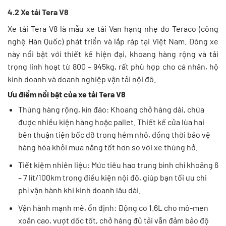
4.2 Xe tải Tera V8
Xe tải Tera V8 là mẫu xe tải Van hạng nhẹ do Teraco (công
nghệ Hàn Quốc) phát triển và lắp ráp tại Việt Nam. Dòng xe
này nổi bật với thiết kế hiện đại, khoang hàng rộng và tải
trọng linh hoạt từ 800 – 945kg, rất phù hợp cho cá nhân, hộ
kinh doanh và doanh nghiệp vận tải nội đô.
Ưu điểm nổi bật của xe tải Tera V8
Thùng hàng rộng, kín đáo: Khoang chở hàng dài, chứa
được nhiều kiện hàng hoặc pallet. Thiết kế cửa lùa hai
bên thuận tiện bốc dỡ trong hẻm nhỏ, đồng thời bảo vệ
hàng hóa khỏi mưa nắng tốt hơn so với xe thùng hở.
Tiết kiệm nhiên liệu: Mức tiêu hao trung bình chỉ khoảng 6
– 7 lít/100km trong điều kiện nội đô, giúp bạn tối ưu chi
phí vận hành khi kinh doanh lâu dài.
Vận hành mạnh mẽ, ổn định: Động cơ 1.6L cho mô-men
xoắn cao, vượt dốc tốt, chở hàng đủ tải vẫn đảm bảo độ