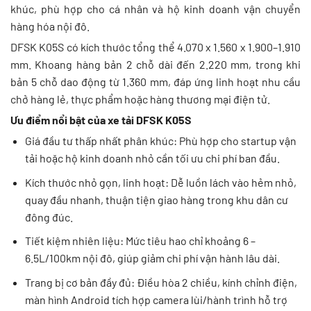
khúc, phù hợp cho cá nhân và hộ kinh doanh vận chuyển
hàng hóa nội đô.
DFSK K05S có kích thước tổng thể 4.070 x 1.560 x 1.900–1.910
mm. Khoang hàng bản 2 chỗ dài đến 2.220 mm, trong khi
bản 5 chỗ dao động từ 1.360 mm, đáp ứng linh hoạt nhu cầu
chở hàng lẻ, thực phẩm hoặc hàng thương mại điện tử.
Ưu điểm nổi bật của xe tải DFSK K05S
Giá đầu tư thấp nhất phân khúc: Phù hợp cho startup vận
tải hoặc hộ kinh doanh nhỏ cần tối ưu chi phí ban đầu.
Kích thước nhỏ gọn, linh hoạt: Dễ luồn lách vào hẻm nhỏ,
quay đầu nhanh, thuận tiện giao hàng trong khu dân cư
đông đúc.
Tiết kiệm nhiên liệu: Mức tiêu hao chỉ khoảng 6 –
6.5L/100km nội đô, giúp giảm chi phí vận hành lâu dài.
Trang bị cơ bản đầy đủ: Điều hòa 2 chiều, kính chỉnh điện,
màn hình Android tích hợp camera lùi/hành trình hỗ trợ