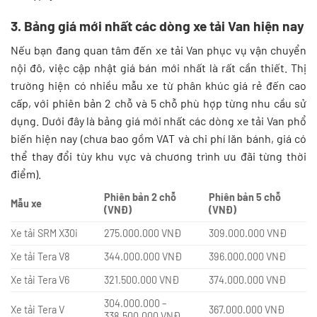
3. Bảng giá mới nhất các dòng xe tải Van hiện nay
Nếu bạn đang quan tâm đến xe tải Van phục vụ vận chuyển
nội đô, việc cập nhật giá bán mới nhất là rất cần thiết. Thị
trường hiện có nhiều mẫu xe từ phân khúc giá rẻ đến cao
cấp, với phiên bản 2 chỗ và 5 chỗ phù hợp từng nhu cầu sử
dụng. Dưới đây là bảng giá mới nhất các dòng xe tải Van phổ
biến hiện nay (chưa bao gồm VAT và chi phí lăn bánh, giá có
thể thay đổi tùy khu vực và chương trình ưu đãi từng thời
điểm).
Phiên bản 2 chỗ
Phiên bản 5 chỗ
Mẫu xe
(VNĐ)
(VNĐ)
Xe tải SRM X30i
275.000.000 VNĐ
309.000.000 VNĐ
Xe tải Tera V8
344.000.000 VNĐ
396.000.000 VNĐ
Xe tải Tera V6
321.500.000 VNĐ
374.000.000 VNĐ
304.000.000 –
Xe tải Tera V
367.000.000 VNĐ
338.500.000 VNĐ