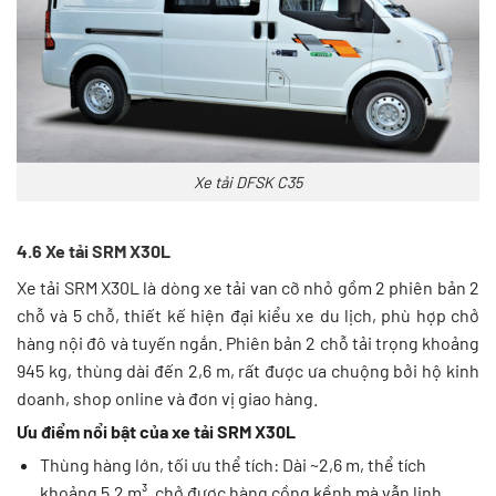
Xe tải DFSK C35
4.6 Xe tải SRM X30L
Xe tải SRM X30L là dòng xe tải van cỡ nhỏ gồm 2 phiên bản 2
chỗ và 5 chỗ, thiết kế hiện đại kiểu xe du lịch, phù hợp chở
hàng nội đô và tuyến ngắn. Phiên bản 2 chỗ tải trọng khoảng
945 kg, thùng dài đến 2,6 m, rất được ưa chuộng bởi hộ kinh
doanh, shop online và đơn vị giao hàng.
Ưu điểm nổi bật của xe tải SRM X30L
Thùng hàng lớn, tối ưu thể tích: Dài ~2,6 m, thể tích
khoảng 5,2 m³, chở được hàng cồng kềnh mà vẫn linh