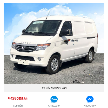
Xe tải Kenbo Van
0325011588
4.10 Xe tải SRM 868
Gọi điện
Chat Zalo
Facebook