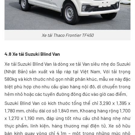
Xe tải Thaco Frontier TF450
4.8 Xe tải Suzuki Blind Van
Xe tải Suzuki Blind Van là dòng xe tải Van siêu nhẹ do Suzuki
(Nhật Bản) sản xuất và lắp ráp tại Việt Nam. Với tải trọng
580kg và kích thước nhỏ gọn nhất phân khúc, mẫu xe này đặc
biệt phù hợp cho nhu cầu giao hàng nội đô, di chuyển trong
hẻm nhỏ hoặc các tuyến đường đông đúc vào giờ cao điểm.
Suzuki Blind Van có kích thước tổng thể chỉ 3.290 x 1.395 x
1.780 mm, chiều dài cơ sở 1.840 mm. Khoang hàng rộng 1.700
x 1.270 x 1.190 mm, đáp ứng tốt nhu cầu chở hàng nhẹ như
thực phẩm, linh kiện, hàng thương mại điện tử. Xe sở hữu
bán kính quay vòng chỉ 4.1m – một trong những mức nhỏ