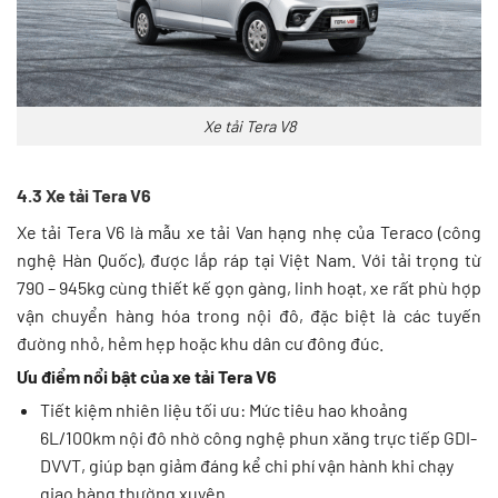
Xe tải Tera V8
4.3 Xe tải Tera V6
Xe tải Tera V6 là mẫu xe tải Van hạng nhẹ của Teraco (công
nghệ Hàn Quốc), được lắp ráp tại Việt Nam. Với tải trọng từ
790 – 945kg cùng thiết kế gọn gàng, linh hoạt, xe rất phù hợp
vận chuyển hàng hóa trong nội đô, đặc biệt là các tuyến
đường nhỏ, hẻm hẹp hoặc khu dân cư đông đúc.
Ưu điểm nổi bật của xe tải Tera V6
Tiết kiệm nhiên liệu tối ưu: Mức tiêu hao khoảng
6L/100km nội đô nhờ công nghệ phun xăng trực tiếp GDI-
DVVT, giúp bạn giảm đáng kể chi phí vận hành khi chạy
giao hàng thường xuyên