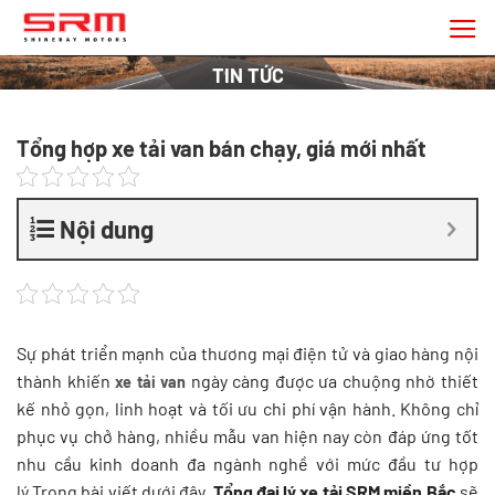
Chuyển
đến
nội
TIN TỨC
dung
Tổng hợp xe tải van bán chạy, giá mới nhất
Nội dung
Sự phát triển mạnh của thương mại điện tử và giao hàng nội
thành khiến
ngày càng được ưa chuộng nhờ thiết
xe tải van
kế nhỏ gọn, linh hoạt và tối ưu chi phí vận hành. Không chỉ
phục vụ chở hàng, nhiều mẫu van hiện nay còn đáp ứng tốt
nhu cầu kinh doanh đa ngành nghề với mức đầu tư hợp
lý.Trong bài viết dưới đây,
Tổng đại lý xe tải SRM miền Bắc
sẽ