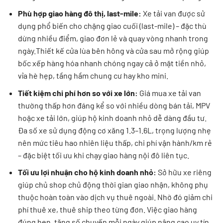
Phù hợp giao hàng đô thị, last-mile:
Xe tải van được sử
dụng phổ biến cho chặng giao cuối (last-mile) – đặc thù
dừng nhiều điểm, giao đơn lẻ và quay vòng nhanh trong
ngày.Thiết kế cửa lùa bên hông và cửa sau mở rộng giúp
bốc xếp hàng hóa nhanh chóng ngay cả ở mặt tiền nhỏ,
vỉa hè hẹp, tầng hầm chung cư hay kho mini.
Tiết kiệm chi phí hơn so với xe lớn:
Giá mua xe tải van
thường thấp hơn đáng kể so với nhiều dòng bán tải, MPV
hoặc xe tải lớn, giúp hộ kinh doanh nhỏ dễ dàng đầu tư.
Đa số xe sử dụng động cơ xăng 1.3–1.6L, trọng lượng nhẹ
nên mức tiêu hao nhiên liệu thấp, chi phí vận hành/km rẻ
– đặc biệt tối ưu khi chạy giao hàng nội đô liên tục.
Tối ưu lợi nhuận cho hộ kinh doanh nhỏ:
Sở hữu xe riêng
giúp chủ shop chủ động thời gian giao nhận, không phụ
thuộc hoàn toàn vào dịch vụ thuê ngoài. Nhờ đó giảm chi
phí thuê xe, thuê ship theo từng đơn. Việc giao hàng
đúng hẹn, tăng số chuyến mỗi ngày giúp nâng cao uy tín