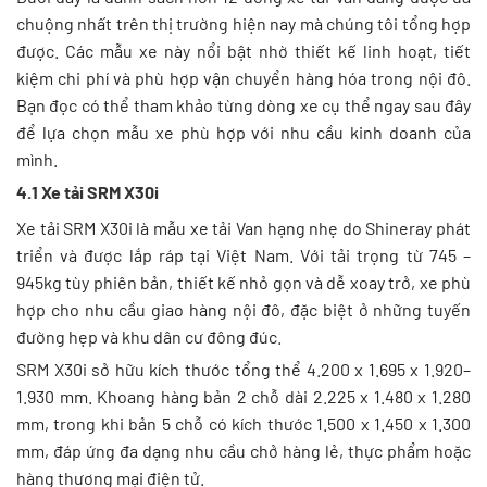
chuộng nhất trên thị trường hiện nay mà chúng tôi tổng hợp
được. Các mẫu xe này nổi bật nhờ thiết kế linh hoạt, tiết
kiệm chi phí và phù hợp vận chuyển hàng hóa trong nội đô.
Bạn đọc có thể tham khảo từng dòng xe cụ thể ngay sau đây
để lựa chọn mẫu xe phù hợp với nhu cầu kinh doanh của
mình.
4.1 Xe tải SRM X30i
Xe tải SRM X30i là mẫu xe tải Van hạng nhẹ do Shineray phát
triển và được lắp ráp tại Việt Nam. Với tải trọng từ 745 –
945kg tùy phiên bản, thiết kế nhỏ gọn và dễ xoay trở, xe phù
hợp cho nhu cầu giao hàng nội đô, đặc biệt ở những tuyến
đường hẹp và khu dân cư đông đúc.
SRM X30i sở hữu kích thước tổng thể 4.200 x 1.695 x 1.920–
1.930 mm. Khoang hàng bản 2 chỗ dài 2.225 x 1.480 x 1.280
mm, trong khi bản 5 chỗ có kích thước 1.500 x 1.450 x 1.300
mm, đáp ứng đa dạng nhu cầu chở hàng lẻ, thực phẩm hoặc
hàng thương mại điện tử.