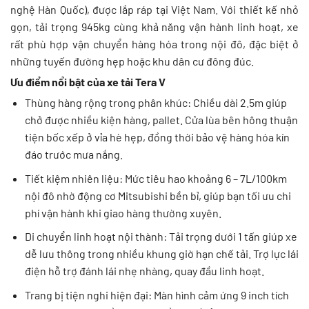
nghệ Hàn Quốc), được lắp ráp tại Việt Nam. Với thiết kế nhỏ
gọn, tải trọng 945kg cùng khả năng vận hành linh hoạt, xe
rất phù hợp vận chuyển hàng hóa trong nội đô, đặc biệt ở
những tuyến đường hẹp hoặc khu dân cư đông đúc.
Ưu điểm nổi bật của xe tải Tera V
Thùng hàng rộng trong phân khúc: Chiều dài 2.5m giúp
chở được nhiều kiện hàng, pallet. Cửa lùa bên hông thuận
tiện bốc xếp ở vỉa hè hẹp, đồng thời bảo vệ hàng hóa kín
đáo trước mưa nắng.
Tiết kiệm nhiên liệu: Mức tiêu hao khoảng 6 – 7L/100km
nội đô nhờ động cơ Mitsubishi bền bỉ, giúp bạn tối ưu chi
phí vận hành khi giao hàng thường xuyên.
Di chuyển linh hoạt nội thành: Tải trọng dưới 1 tấn giúp xe
dễ lưu thông trong nhiều khung giờ hạn chế tải. Trợ lực lái
điện hỗ trợ đánh lái nhẹ nhàng, quay đầu linh hoạt.
Trang bị tiện nghi hiện đại: Màn hình cảm ứng 9 inch tích