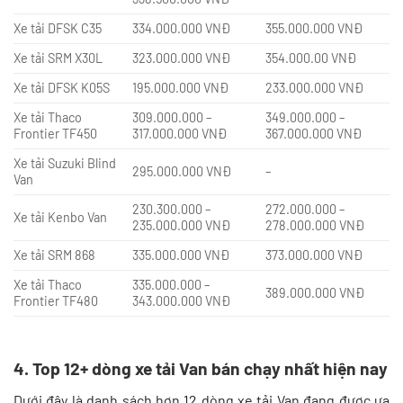
Xe tải DFSK C35
334.000.000 VNĐ
355.000.000 VNĐ
Xe tải SRM X30L
323.000.000 VNĐ
354.000.00 VNĐ
Xe tải DFSK K05S
195.000.000 VNĐ
233.000.000 VNĐ
Xe tải Thaco
309.000.000 –
349.000.000 –
Frontier TF450
317.000.000 VNĐ
367.000.000 VNĐ
Xe tải Suzuki Blind
295.000.000 VNĐ
–
Van
230.300.000 –
272.000.000 –
Xe tải Kenbo Van
235.000.000 VNĐ
278.000.000 VNĐ
Xe tải SRM 868
335.000.000 VNĐ
373.000.000 VNĐ
Xe tải Thaco
335.000.000 –
389.000.000 VNĐ
Frontier TF480
343.000.000 VNĐ
4. Top 12+ dòng xe tải Van bán chạy nhất hiện nay
Dưới đây là danh sách hơn 12 dòng xe tải Van đang được ưa