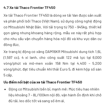
4.7 Xe tải Thaco Frontier TF450
Xe tải Thaco Frontier TF450 là dòng xe tải Van được sản xuất
và phân phối bởi Thaco (Việt Nam), sử dụng công nghệ động
cơ Mitsubishi Nhật Bản. Với tải trọng từ 750 – 945kg, thiết kế
gọn gàng nhưng khoang hàng rộng, mẫu xe này rất phù hợp
cho nhu cầu vận chuyển hàng hóa nội đô và khu vực dân cư
đông đúc.
Xe trang bị động cơ xăng DAM16KR Mitsubishi dung tích 1.6L
(1.597 cc), 4 xi lanh, cho công suất 122 mã lực tại 6.000
vòng/phút và mô-men xoắn 158 Nm tại 4.400 – 5.200
vòng/phút, đạt tiêu chuẩn khí thải Euro 5, đi kèm hộp số sàn
5 cấp.
Ưu điểm nổi bật của xe tải Thaco Frontier TF450
Động cơ Mitsubishi bền bỉ, mạnh mẽ: Mức tiêu hao nhiên
liệu khoảng 7 – 8L/100km nội đô, vận hành ổn định khi chở
đủ tải, leo dốc tốt và sang số êm ái.