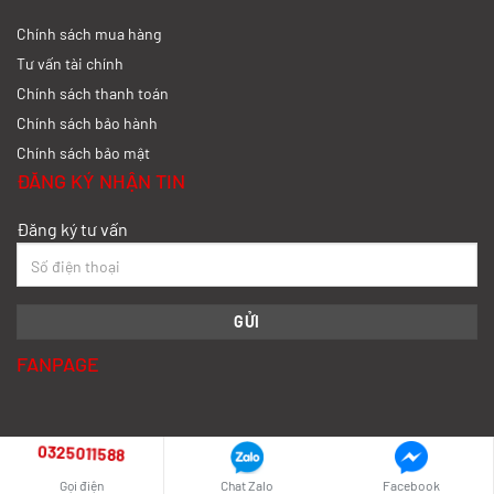
Chính sách mua hàng
So sánh xe tải SRM T35 và SRM T50: Nên
nâng tải hay tiết kiệm?
Tư vấn tài chính
Chính sách thanh toán
Xem chi tiết >>
Chính sách bảo hành
Chính sách bảo mật
So sánh xe tải SRM T35 và SRM K990:
ĐĂNG KÝ NHẬN TIN
Khác biệt gì và chọn sao cho đúng?
Đăng ký tư vấn
Xem chi tiết >>
So sánh xe tải SRM T35 và Tera 100s:
Nên chọn dòng nào?
FANPAGE
Xem chi tiết >>
Nên mua xe tải SRM T30 vs Suzuki Carry
0325011588
Pro? So sánh chi tiết
SRM Phú Tài - Showroom 4S Dòng Xe SRM
Gọi điện
Chat Zalo
Facebook