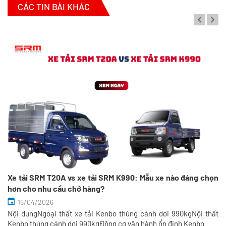
CÁC TIN BÀI KHÁC
Xe tải SRM T20A vs xe tải SRM K990: Mẫu xe nào đáng chọn
hơn cho nhu cầu chở hàng?
16/04/2026
Nội dungNgoại thất xe tải Kenbo thùng cánh dơi 990kgNội thất
So sánh xe tải SRM T35 và SRM K990:
Kenbo thùng cánh dơi 990kgĐộng cơ vận hành ổn định Kenbo