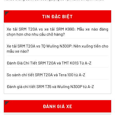
Khác biệt gì và chọn sao cho đúng?
Xem chi tiết >>
TIN ĐẶC BIỆT
So sánh xe tải SRM T35 và Tera 100s:
Xe tải SRM T20A vs xe tải SRM K990: Mẫu xe nào đáng
Nên chọn dòng nào?
chọn hơn cho nhu cầu chở hàng?
Xem chi tiết >>
Xe tải SRM T20A vs TQ Wuling N300P: Nên xuống tiền cho
mẫu xe nào?
Nên mua xe tải SRM T30 vs Suzuki Carry
Pro? So sánh chi tiết
Đánh Giá Chi Tiết SRM T20A và TMT K01S Từ A–Z
Xem chi tiết >>
So sánh chi tiết SRM T20A và Tera 100 từ A-Z
Đánh giá chi tiết SRM T35 và Wuling N300P từ A-Z
Nên mua xe tải SRM T30 hay Tera 100?
Tìm hiểu chi tiết
Xem chi tiết >>
ĐÁNH GIÁ XE