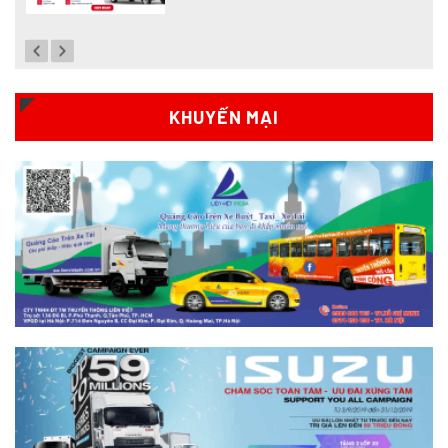
Đánh giá chi tiết SRM T35 và Wuling
N300P từ A-Z
Xem chi tiết >>
KHUYẾN MẠI
So sánh xe tải SRM T35 và SRM T50: Nên
nâng tải hay tiết kiệm?
Xem chi tiết >>
So sánh xe tải SRM T35 và SRM K990:
Khác biệt gì và chọn sao cho đúng?
Xem chi tiết >>
So sánh xe tải SRM T35 và Tera 100s:
Nên chọn dòng nào?