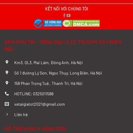
Xe tải SRM T20A vs TQ Wuling N300P:
Nên xuống tiền cho mẫu xe nào?
KẾT NỐI VỚI CHÚNG TÔI
Xem chi tiết >>
Đánh Giá Chi Tiết SRM T20A và TMT
SRM PHÚ TÀI - TỔNG ĐẠI LÝ XE TẢI SRM SỐ 1 MIỀN
K01S Từ A–Z
BẮC
Xem chi tiết >>
Km3, QL3, Mai Lâm, Đông Anh, Hà Nội
So sánh chi tiết SRM T20A và Tera 100
Số 1 đường Lý Sơn, Ngọc Thụy, Long Biên, Hà Nội
từ A-Z
158 Phan Trọng Tuệ , Thanh Trì, Hà Nội
Xem chi tiết >>
HOTLINE: 0325011588
xetaigiatot2021@gmail.com
Đánh giá chi tiết SRM T35 và Wuling
N300P từ A-Z
Liên hệ
Xem chi tiết >>
HỖ TRỢ KHÁCH HÀNG SRM