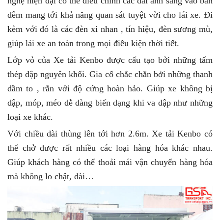
nghệ hiện đại có thể điều chỉnh các dải ánh sáng vào ban
đêm mang tới khả năng quan sát tuyệt vời cho lái xe. Đi
kèm với đó là các đèn xi nhan , tín hiệu, đèn sương mù,
giúp lái xe an toàn trong mọi điều kiện thời tiết.
Lớp vỏ của Xe tải Kenbo được cấu tạo bởi những tấm
thép dập nguyên khối. Gia cố chắc chắn bởi những thanh
dầm to , rắn với độ cứng hoàn hảo. Giúp xe không bị
dập, móp, méo dễ dàng biến dạng khi va đập như những
loại xe khác.
Với chiều dài thùng lên tới hơn 2.6m. Xe tải Kenbo có
thể chở được rất nhiều các loại hàng hóa khác nhau.
Giúp khách hàng có thể thoải mái vận chuyển hàng hóa
mà không lo chật, dài…