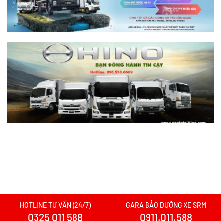
Xem chi tiết >>
Nên mua xe tải SRM T30 vs Suzuki Carry
Pro? So sánh chi tiết
Xem chi tiết >>
Nên mua xe tải SRM T30 hay Tera 100?
Tìm hiểu chi tiết
Xem chi tiết >>
Xe tải SRM T20A vs xe tải SRM K990:
Mẫu xe nào đáng chọn hơn cho nhu cầu
chở hàng?
Xem chi tiết >>
HOTLINE TƯ VẤN (24/7)
GARA BẢO DƯỠNG XE SRM
0325 011 588
0911.011.588