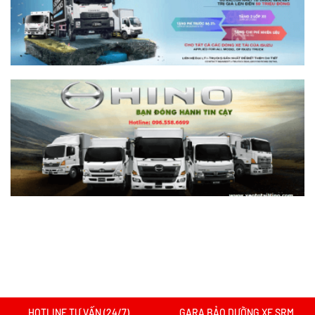
Nên chọn dòng nào?
Xem chi tiết >>
Nên mua xe tải SRM T30 vs Suzuki Carry
Pro? So sánh chi tiết
Xem chi tiết >>
Nên mua xe tải SRM T30 hay Tera 100?
Tìm hiểu chi tiết
Xem chi tiết >>
Xe tải SRM T20A vs xe tải SRM K990:
Mẫu xe nào đáng chọn hơn cho nhu cầu
chở hàng?
Xem chi tiết >>
HOTLINE TƯ VẤN (24/7)
GARA BẢO DƯỠNG XE SRM