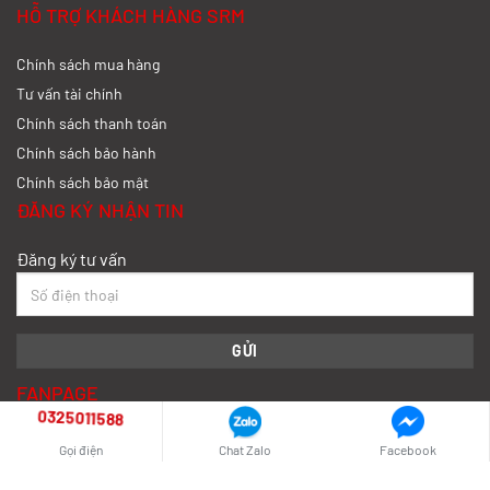
HỖ TRỢ KHÁCH HÀNG SRM
Chính sách mua hàng
So sánh xe tải SRM T35 và SRM T50: Nên
nâng tải hay tiết kiệm?
Tư vấn tài chính
Chính sách thanh toán
Xem chi tiết >>
Chính sách bảo hành
Chính sách bảo mật
So sánh xe tải SRM T35 và SRM K990:
ĐĂNG KÝ NHẬN TIN
Khác biệt gì và chọn sao cho đúng?
Đăng ký tư vấn
Xem chi tiết >>
So sánh xe tải SRM T35 và Tera 100s:
Nên chọn dòng nào?
FANPAGE
Xem chi tiết >>
0325011588
Gọi điện
Chat Zalo
Facebook
Nên mua xe tải SRM T30 vs Suzuki Carry
Pro? So sánh chi tiết