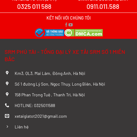
0325 011 588
0911.011.588
Xe tải SRM T20A vs TQ Wuling N300P:
Nên xuống tiền cho mẫu xe nào?
KẾT NỐI VỚI CHÚNG TÔI
Xem chi tiết >>
Đánh Giá Chi Tiết SRM T20A và TMT
SRM PHÚ TÀI - TỔNG ĐẠI LÝ XE TẢI SRM SỐ 1 MIỀN
K01S Từ A–Z
BẮC
Xem chi tiết >>
Km3, QL3, Mai Lâm, Đông Anh, Hà Nội
So sánh chi tiết SRM T20A và Tera 100
Số 1 đường Lý Sơn, Ngọc Thụy, Long Biên, Hà Nội
từ A-Z
158 Phan Trọng Tuệ , Thanh Trì, Hà Nội
Xem chi tiết >>
HOTLINE: 0325011588
xetaigiatot2021@gmail.com
Đánh giá chi tiết SRM T35 và Wuling
N300P từ A-Z
Liên hệ
Xem chi tiết >>