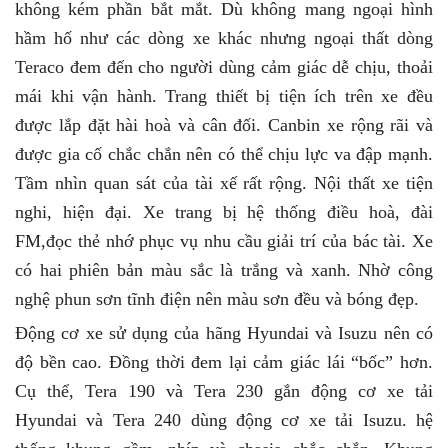
không kém phần bắt mắt. Dù không mang ngoại hình
hầm hố như các dòng xe khác nhưng ngoại thất dòng
Teraco đem đến cho người dùng cảm giác dễ chịu, thoải
mái khi vận hành. Trang thiết bị tiện ích trên xe đều
được lắp đặt hài hoà và cân đối. Canbin xe rộng rãi và
được gia cố chắc chắn nên có thể chịu lực va đập mạnh.
Tầm nhìn quan sát của tài xế rất rộng. Nội thất xe tiện
nghi, hiện đại. Xe trang bị hệ thống điều hoà, đài
FM,đọc thẻ nhớ phục vụ nhu cầu giải trí của bác tài. Xe
có hai phiên bản màu sắc là trắng và xanh. Nhờ công
nghệ phun sơn tĩnh điện nên màu sơn đều và bóng đẹp.
Động cơ xe sử dụng của hãng Hyundai và Isuzu nên có
độ bền cao. Đồng thời đem lại cảm giác lái “bốc” hơn.
Cụ thể, Tera 190 và Tera 230 gắn động cơ xe tải
Hyundai và Tera 240 dùng động cơ xe tải Isuzu. hệ