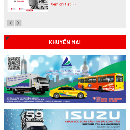
Xem chi tiết >>
Đánh giá chi tiết SRM T35 và Wuling
N300P từ A-Z
Xem chi tiết >>
KHUYẾN MẠI
So sánh xe tải SRM T35 và SRM T50: Nên
nâng tải hay tiết kiệm?
Xem chi tiết >>
So sánh xe tải SRM T35 và SRM K990:
Khác biệt gì và chọn sao cho đúng?
Xem chi tiết >>
So sánh xe tải SRM T35 và Tera 100s: