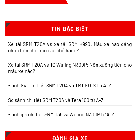
So sánh xe tải SRM T35 và SRM K990:
Khác biệt gì và chọn sao cho đúng?
Xem chi tiết >>
TIN ĐẶC BIỆT
So sánh xe tải SRM T35 và Tera 100s:
Xe tải SRM T20A vs xe tải SRM K990: Mẫu xe nào đáng
Nên chọn dòng nào?
chọn hơn cho nhu cầu chở hàng?
Xem chi tiết >>
Xe tải SRM T20A vs TQ Wuling N300P: Nên xuống tiền cho
mẫu xe nào?
Nên mua xe tải SRM T30 vs Suzuki Carry
Pro? So sánh chi tiết
Đánh Giá Chi Tiết SRM T20A và TMT K01S Từ A–Z
Xem chi tiết >>
So sánh chi tiết SRM T20A và Tera 100 từ A-Z
Đánh giá chi tiết SRM T35 và Wuling N300P từ A-Z
Nên mua xe tải SRM T30 hay Tera 100?
Tìm hiểu chi tiết
Xem chi tiết >>
ĐÁNH GIÁ XE