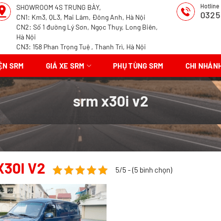
Hotline
SHOWROOM 4S TRƯNG BÀY,
0325
CN1: Km3, QL3, Mai Lâm, Đông Anh, Hà Nội
CN2: Số 1 đường Lý Sơn, Ngọc Thụy, Long Biên,
Hà Nội
CN3: 158 Phan Trọng Tuệ , Thanh Trì, Hà Nội
IỆN SRM
GIÁ XE SRM
PHỤ TÙNG SRM
CHI NHÁN
srm x30i v2
X30I V2
5/5 - (5 bình chọn)