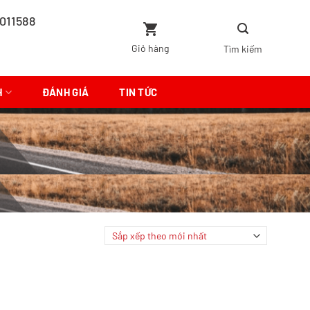
011588
Giỏ hàng
H
ĐÁNH GIÁ
TIN TỨC