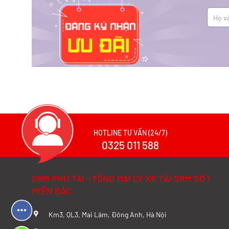
HOTLINE TƯ VẤN (24/7)
0325 011 588
SRM PHÚ TÀI - TỔNG ĐẠI LÝ XE TẢI SRM SỐ 1
MIỀN BẮC
Km3, QL3, Mai Lâm, Đông Anh, Hà Nội