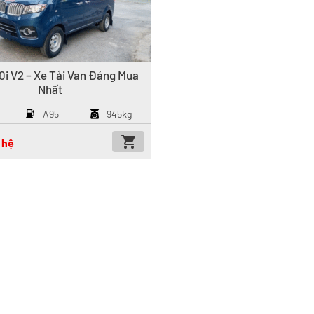
i V2 – Xe Tải Van Đáng Mua
Nhất
A95
945kg
 hệ