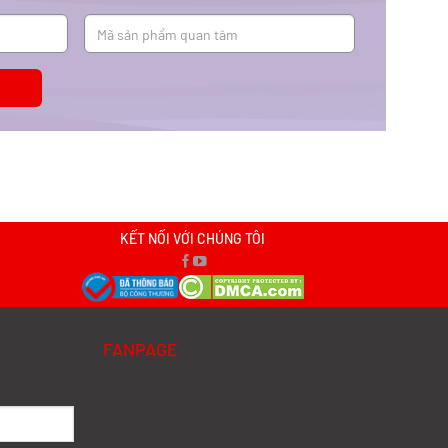
KẾT NỐI VỚI CHÚNG TÔI
FANPAGE