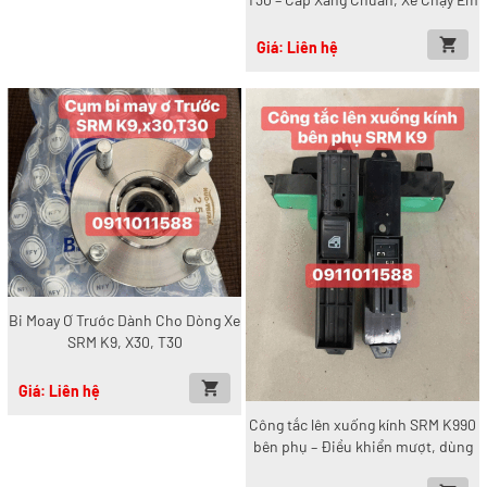
Giá: Liên hệ
Bi Moay Ơ Trước Dành Cho Dòng Xe
SRM K9, X30, T30
Giá: Liên hệ
Công tắc lên xuống kính SRM K990
bên phụ – Điều khiển mượt, dùng
bền