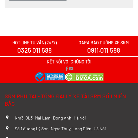
HOTLINE TƯ VẤN (24/7)
GARA BẢO DƯỠNG XE SRM
0325 011 588
0911.011.588
KẾT NỐI VỚI CHÚNG TÔI
SRM PHÚ TÀI - TỔNG ĐẠI LÝ XE TẢI SRM SỐ 1 MIỀN
BẮC
Km3, QL3, Mai Lâm, Đông Anh, Hà Nội
Số 1 đường Lý Sơn, Ngọc Thụy, Long Biên, Hà Nội