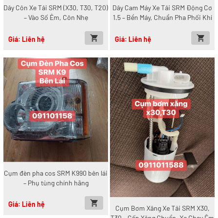
Dây Côn Xe Tải SRM (X30, T30, T20)
Dây Cam Máy Xe Tải SRM Động Cơ
– Vào Số Êm, Côn Nhẹ
1.5 – Bền Máy, Chuẩn Pha Phối Khí
Giá: Liên hệ
Giá: Liên hệ
Cụm đèn pha cos SRM K990 bên lái
– Phụ tùng chính hãng
Giá: Liên hệ
Cụm Bơm Xăng Xe Tải SRM X30,
T30 – Cấp Xăng Chuẩn, Xe Chạy Êm