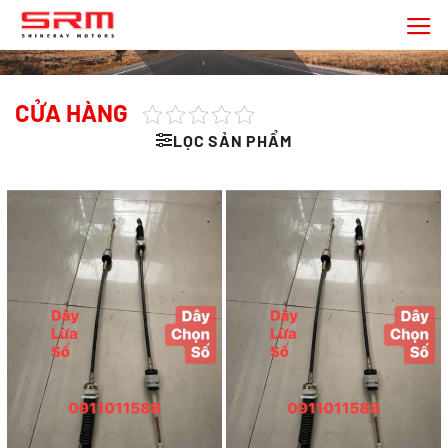
Chuyển
đến
nội
dung
CỬA HÀNG
LỌC SẢN PHẨM