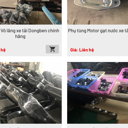
 Vô lăng xe tải Dongben chính
Phụ tùng Motor gạt nước xe t
hãng
 hệ
Giá: Liên hệ