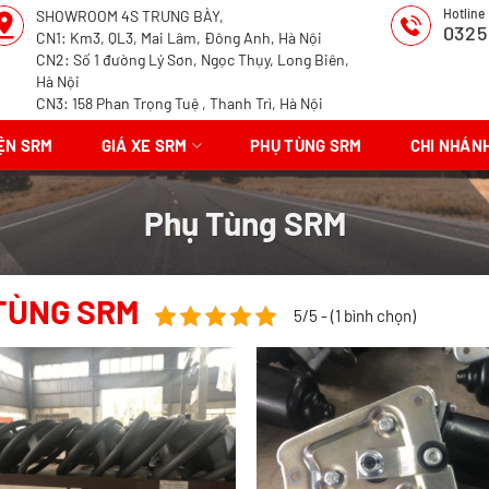
Hotline
SHOWROOM 4S TRƯNG BÀY,
0325
CN1: Km3, QL3, Mai Lâm, Đông Anh, Hà Nội
CN2: Số 1 đường Lý Sơn, Ngọc Thụy, Long Biên,
Hà Nội
CN3: 158 Phan Trọng Tuệ , Thanh Trì, Hà Nội
IỆN SRM
GIÁ XE SRM
PHỤ TÙNG SRM
CHI NHÁN
Phụ Tùng SRM
TÙNG SRM
5/5 - (1 bình chọn)