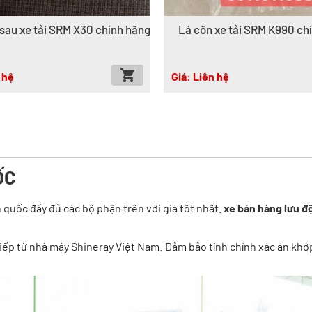
sau xe tải SRM X30 chính hãng
Lá côn xe tải SRM K990 ch
 hệ
Giá: Liên hệ
ỐC
 quốc đầy đủ các bộ phận trên với giá tốt nhất.
xe bán hàng lưu đ
p từ nhà máy Shineray Việt Nam. Đảm bảo tính chính xác ăn khớp k