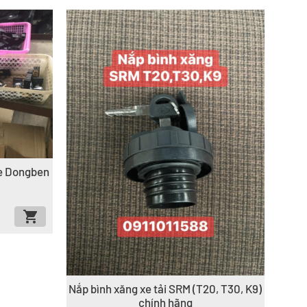
xe Dongben
Nắp bình xăng xe tải SRM (T20, T30, K9)
chính hãng