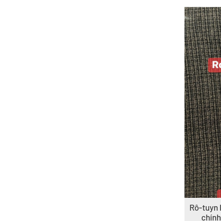
Rô-tuyn l
chính