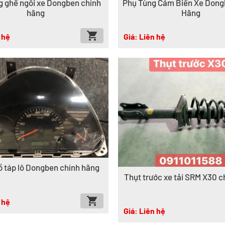
g ghế ngồi xe Dongben chính
Phụ Tùng Cảm Biến Xe Dong
hãng
Hãng
 hệ
Giá: Liên hệ
 táp lô Dongben chính hãng
Thụt trước xe tải SRM X30 c
 hệ
Giá: Liên hệ