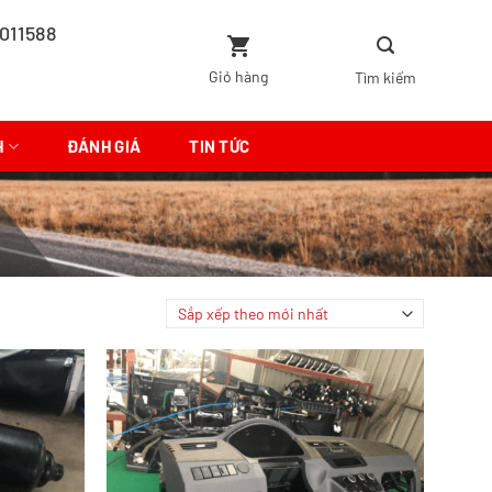
011588
Giỏ hàng
H
ĐÁNH GIÁ
TIN TỨC