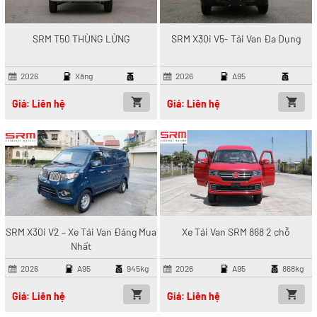
SRM T50 THÙNG LỬNG
SRM X30i V5- Tải Van Đa Dụng
2026
Xăng
2026
A95
Giá: Liên hệ
Giá: Liên hệ
SRM X30i V2 – Xe Tải Van Đáng Mua
Xe Tải Van SRM 868 2 chỗ
Nhất
2026
A95
945kg
2026
A95
868kg
Giá: Liên hệ
Giá: Liên hệ