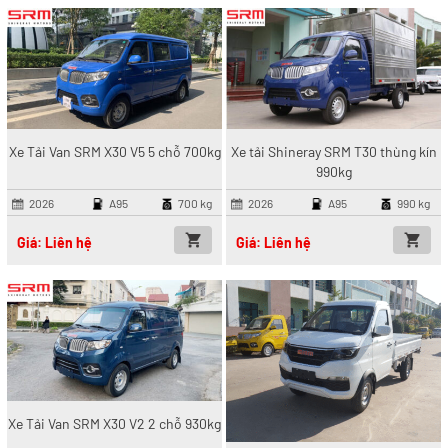
Xe Tải Van SRM X30 V5 5 chỗ 700kg
Xe tải Shineray SRM T30 thùng kín
990kg
2026
A95
700 kg
2026
A95
990 kg
Giá: Liên hệ
Giá: Liên hệ
Xe Tải Van SRM X30 V2 2 chỗ 930kg