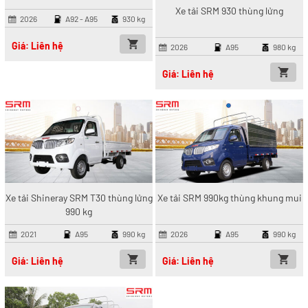
Xe tải SRM 930 thùng lửng
2026
A92 - A95
930 kg
Giá: Liên hệ
2026
A95
980 kg
Giá: Liên hệ
Xe tải Shineray SRM T30 thùng lửng
Xe tải SRM 990kg thùng khung mui
990 kg
2021
A95
990 kg
2026
A95
990 kg
Giá: Liên hệ
Giá: Liên hệ