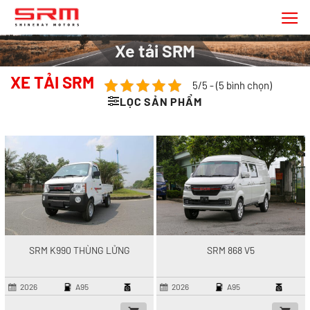
Chuyển
đến
nội
Xe tải SRM
dung
XE TẢI SRM
5/5 - (5 bình chọn)
LỌC SẢN PHẨM
SRM K990 THÙNG LỬNG
SRM 868 V5
2026
A95
2026
A95