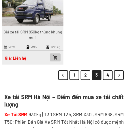
Giá xe tải SRM 930kg thùng khung
mui
2021
A95
930 kg
Giá: Liên hệ
1
2
3
4
Xe tải SRM Hà Nội – Điểm đến mua xe tải chất
lượng
Xe Tải SRM
930kg | T30 SRM T35, SRM X30i, SRM 868, SRM
T50: Phiên Bản Giá Xe SRM Tốt Nhất Hà Nội có được mệnh