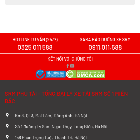
HOTLINE TƯ VẤN (24/7)
GARA BẢO DƯỠNG XE SRM
0325 011 588
0911.011.588
KẾT NỐI VỚI CHÚNG TÔI
SRM PHÚ TÀI - TỔNG ĐẠI LÝ XE TẢI SRM SỐ 1 MIỀN
BẮC
Km3, QL3, Mai Lâm, Đông Anh, Hà Nội
Số 1 đường Lý Sơn, Ngọc Thụy, Long Biên, Hà Nội
158 Phan Trọng Tuệ , Thanh Trì, Hà Nội