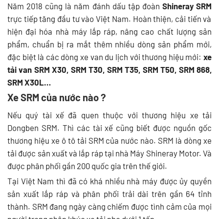
Năm 2018 cũng là năm đánh dấu tập đoàn
Shineray
SRM
trực tiếp tăng đầu tư vào Việt Nam. Hoàn thiện, cải tiến và
hiện đại hóa nhà máy lắp ráp, nâng cao chất lượng sản
phẩm, chuẩn bị ra mắt thêm nhiều dòng sản phẩm mới,
đặc biệt là các dòng xe van du lịch với thương hiệu mới:
xe
tải van SRM X30, SRM T30, SRM T35, SRM T50, SRM 868,
SRM X30L…
Xe SRM của nước nào
?
Nếu quý tài xế đã quen thuộc với thương hiệu xe tải
Dongben SRM. Thì các tài xế cũng biết được nguồn gốc
thương hiệu xe ô tô tải SRM của nước nào. SRM là dòng xe
tải được sản xuất và lắp ráp tại nhà Máy Shineray Motor. Và
được phân phối gần 200 quốc gia trên thế giới.
Tại Việt Nam thì đã có khá nhiều nhà máy được ủy quyền
sản xuất lắp ráp và phân phối trải dài trên gần 64 tỉnh
thành. SRM đang ngày càng chiếm được tình cảm của mọi
người trong phân khúc xe tải nhẹ dưới 1 tấn.