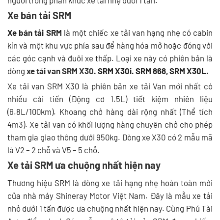
Xe bán tải SRM
Xe bán tải SRM
là một chiếc xe tải van hạng nhẹ có cabin
kín và một khu vực phía sau để hàng hóa mở hoặc đóng với
các góc cạnh và đuôi xe thấp. Loại xe này có phiên bản là
dòng
xe tải van SRM X30
. SRM X30i. SRM 868, SRM X30L.
Xe tải van SRM X30 là phiên bản xe tải Van mới nhất có
nhiều cải tiến (Động cơ 1.5L) tiết kiệm nhiên liệu
(6.8L/100km). Khoang chở hàng dài rộng nhất (Thể tích
4m3). Xe tải van có khối lượng hàng chuyên chở cho phép
tham gia giao thông dưới 950kg. Dòng xe X30 có 2 mẫu mã
là V2 – 2 chỗ và V5 – 5 chỗ.
Xe tải SRM ưa chuộng nhất hiện nay
Thương hiệu SRM là dòng xe tải hạng nhẹ hoàn toàn mới
của nhà máy Shineray Motor Việt Nam. Đây là mẫu xe tải
nhỏ dưới 1 tấn được ưa chuộng nhất hiện nay. Cùng Phú Tài