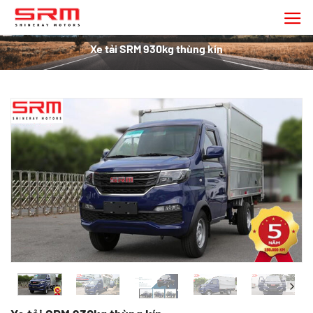
Chuyển
đến
nội
Xe tải SRM 930kg thùng kín
dung