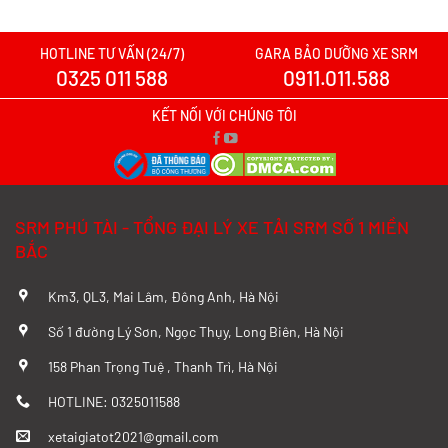
HOTLINE TƯ VẤN (24/7)
GARA BẢO DƯỠNG XE SRM
0325 011 588
0911.011.588
KẾT NỐI VỚI CHÚNG TÔI
SRM PHÚ TÀI - TỔNG ĐẠI LÝ XE TẢI SRM SỐ 1 MIỀN
BẮC
Km3, QL3, Mai Lâm, Đông Anh, Hà Nội
Số 1 đường Lý Sơn, Ngọc Thụy, Long Biên, Hà Nội
158 Phan Trọng Tuệ , Thanh Trì, Hà Nội
HOTLINE: 0325011588
xetaigiatot2021@gmail.com