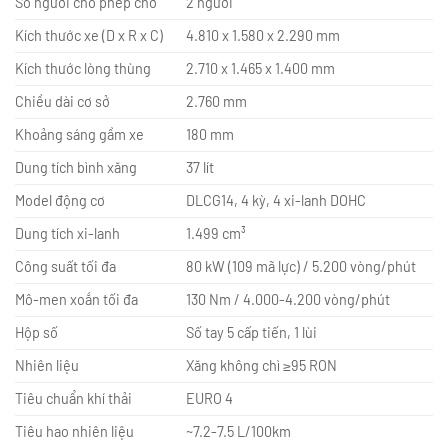
Số người cho phép chở
2 người
Kích thước xe (D x R x C)
4.810 x 1.580 x 2.290 mm
Kích thước lòng thùng
2.710 x 1.465 x 1.400 mm
Chiều dài cơ sở
2.760 mm
Khoảng sáng gầm xe
180 mm
Dung tích bình xăng
37 lít
Model động cơ
DLCG14, 4 kỳ, 4 xi-lanh DOHC ​
Dung tích xi-lanh
1.499 cm³ ​
Công suất tối đa
80 kW (109 mã lực) / 5.200 vòng/phút ​
Mô-men xoắn tối đa
130 Nm / 4.000-4.200 vòng/phút ​
Hộp số
Số tay 5 cấp tiến, 1 lùi ​
Nhiên liệu
Xăng không chì ≥95 RON ​
Tiêu chuẩn khí thải
EURO 4 ​
Tiêu hao nhiên liệu
~7.2-7.5 L/100km