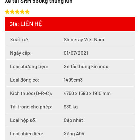
Xe tải SRM 930kg thùng kín
5
10
trên 5
LIÊN HỆ
Giá:
dựa trên
đánh giá
Xuất xứ:
Shineray Việt Nam
Ngày cấp:
01/07/2021
Loại phương tiện:
Xe tải thùng kín inox
Loại động cơ:
1499cm3
Kích thước (D-R-C):
4750 x 1580 x 1910 mm
Tải trọng cho phép:
930 kg
Loại hộp số:
Cập nhật
Loại nhiên liệu:
Xăng A95