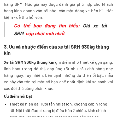
hãng SRM. Mức giá này được đánh giá phù hợp cho khách
hàng kinh doanh vận tải nhẹ, cần một dòng xe bền bỉ – tiết
kiệm – dễ thu hồi vốn.
Có thể bạn đang tìm hiểu:
Giá xe tải
SRM
cập nhật mới nhất
3. Ưu và nhược điểm của xe tải SRM 930kg thùng
kín
Xe tải
SRM 930kg thùng kín
ghi điểm nhờ thiết kế gọn gàng,
linh hoạt trong đô thị, đáp ứng tốt nhu cầu chở hàng nhẹ
hằng ngày. Tuy nhiên, bên cạnh những ưu thế nổi bật, mẫu
xe này vẫn tồn tại một số hạn chế nhất định khi so sánh với
các đối thủ cùng phân khúc.
Ưu điểm nổi bật
Thiết kế hiện đại, lưới tản nhiệt lớn, khoang cabin rộng
rãi. Nội thất được trang bị điều hòa 2 chiều, kính chỉnh
điện, trợ lực lái điện EPS, một số phiên bản còn có