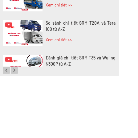
Xem chi tiết >>
So sánh chi tiết SRM T20A và Tera
100 từ A-Z
Xem chi tiết >>
Đánh giá chi tiết SRM T35 và Wuling
N300P từ A-Z
Xem chi tiết >>
So sánh xe tải SRM T35 và SRM T50:
Nên nâng tải hay tiết kiệm?
Xem chi tiết >>
So sánh xe tải SRM T35 và SRM K990:
Khác biệt gì và chọn sao cho đúng?