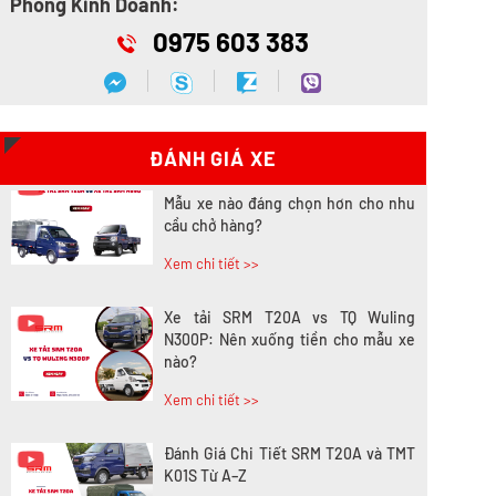
Phòng Kinh Doanh:
0975 603 383
Nên mua xe tải SRM T30 hay Tera
100? Tìm hiểu chi tiết
Xem chi tiết >>
ĐÁNH GIÁ XE
Xe tải SRM T20A vs xe tải SRM K990:
Mẫu xe nào đáng chọn hơn cho nhu
cầu chở hàng?
Xem chi tiết >>
Xe tải SRM T20A vs TQ Wuling
N300P: Nên xuống tiền cho mẫu xe
nào?
Xem chi tiết >>
Đánh Giá Chi Tiết SRM T20A và TMT
K01S Từ A–Z