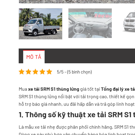
MÔ TẢ
5/5 - (5 bình chọn)
Mua
xe tải SRM S1 thùng lửng
giá tốt tại
Tổng đại lý xe t
SRM S1 thùng lửng nổi bật với tải trọng cao, thiết kế 
hỗ trợ báo giá nhanh, ưu đãi hấp dẫn và trả góp linh hoạt 
1. Thông số kỹ thuật xe tải SRM S1
Là mẫu xe tải nhẹ được phân phối chính hãng, SRM S1 thù
Dòng xe này phù hợp vận chuyển hàng hóa linh hoạt tron