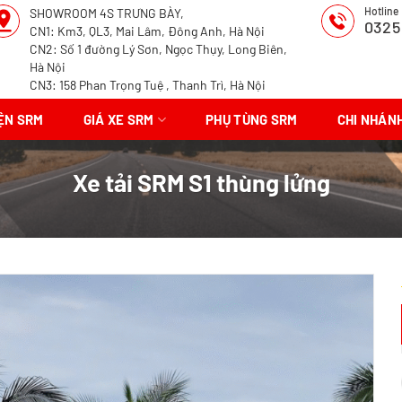
Hotline
SHOWROOM 4S TRƯNG BÀY,
0325
CN1: Km3, QL3, Mai Lâm, Đông Anh, Hà Nội
CN2: Số 1 đường Lý Sơn, Ngọc Thụy, Long Biên,
Hà Nội
CN3: 158 Phan Trọng Tuệ , Thanh Trì, Hà Nội
IỆN SRM
GIÁ XE SRM
PHỤ TÙNG SRM
CHI NHÁN
Xe tải SRM S1 thùng lửng