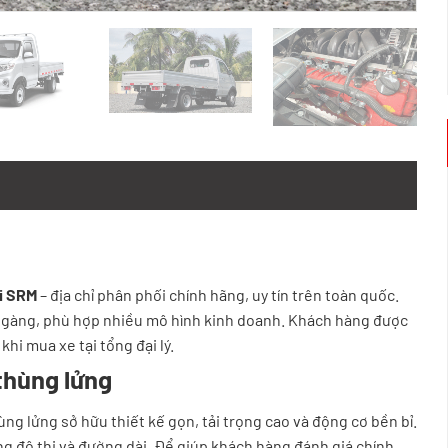
ải SRM
– địa chỉ phân phối chính hãng, uy tín trên toàn quốc.
gọn gàng, phù hợp nhiều mô hình kinh doanh. Khách hàng được
khi mua xe tại tổng đại lý.
 thùng lửng
ng lửng sở hữu thiết kế gọn, tải trọng cao và động cơ bền bỉ.
g đô thị và đường dài. Để giúp khách hàng đánh giá chính