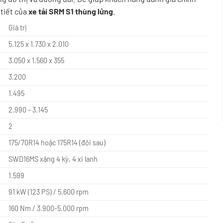
tiết của
xe tải SRM S1 thùng lửng
.
Giá trị
5.125 x 1.730 x 2.010
3.050 x 1.560 x 355
3.200
1.495
2.990 – 3.145
2
175/70R14 hoặc 175R14 (đôi sau)
SWD16MS xăng 4 kỳ, 4 xi lanh
1.599
91 kW (123 PS) / 5.600 rpm
160 Nm / 3.900-5.000 rpm