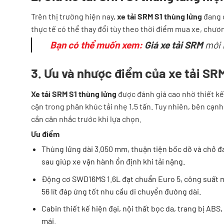
Trên thị trường hiện nay,
xe tải SRM S1 thùng lửng
đang 
thực tế có thể thay đổi tùy theo thời điểm mua xe, chươn
Bạn có thể muốn xem:
Giá xe tải SRM
mới 
3. Ưu và nhược điểm của xe tải SR
Xe tải SRM S1 thùng lửng
được đánh giá cao nhờ thiết kế
cận trong phân khúc tải nhẹ 1,5 tấn. Tuy nhiên, bên cạnh 
cần cân nhắc trước khi lựa chọn.
Ưu điểm
Thùng lửng dài 3.050 mm, thuận tiện bốc dỡ và chở đa
sau giúp xe vận hành ổn định khi tải nặng.
Động cơ SWD16MS 1.6L đạt chuẩn Euro 5, công suất mạ
56 lít đáp ứng tốt nhu cầu di chuyển đường dài.
Cabin thiết kế hiện đại, nội thất bọc da, trang bị ABS,
mái.